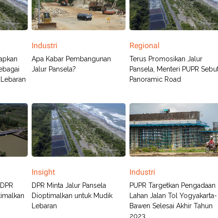
Industri
Regional
apkan
Apa Kabar Pembangunan
Terus Promosikan Jalur
ebagai
Jalur Pansela?
Pansela, Menteri PUPR Sebu
k Lebaran
Panoramic Road
Insight
Industri
 DPR
DPR Minta Jalur Pansela
PUPR Targetkan Pengadaan
timalkan
Dioptimalkan untuk Mudik
Lahan Jalan Tol Yogyakarta-
Lebaran
Bawen Selesai Akhir Tahun
2023