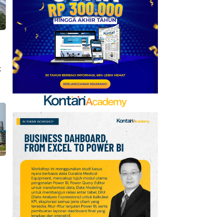
Kerja Sama dengan
Emirates hingga 2033, Ini
Detail Kemitraannya
7
Klasemen Grup A Piala
AFF 2026: Ini Skenario
t
Indonesia Lolos ke
Semifinal
8
Promo Alfamart Murah
Banget 7–13 Agustus
2026, Sunlight hingga
Bebelac Diskon
9
FIFA Akhirnya Cairkan
Hadiah Timnas Yordania
yang Tertunda 8 Bulan