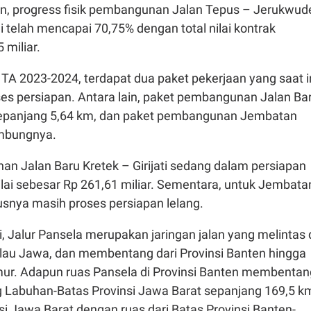
 progress fisik pembangunan Jalan Tepus – Jerukwud
ini telah mencapai 70,75% dengan total nilai kontrak
 miliar.
TA 2023-2024, terdapat dua paket pekerjaan yang saat i
es persiapan. Antara lain, paket pembangunan Jalan Ba
i sepanjang 5,64 km, dan paket pembangunan Jembatan
mbungnya.
n Jalan Baru Kretek – Girijati sedang dalam persiapan
lai sebesar Rp 261,61 miliar. Sementara, untuk Jembata
snya masih proses persiapan lelang.
, Jalur Pansela merupakan jaringan jalan yang melintas 
Pulau Jawa, dan membentang dari Provinsi Banten hingga
mur. Adapun ruas Pansela di Provinsi Banten membentan
g Labuhan-Batas Provinsi Jawa Barat sepanjang 169,5 k
i Jawa Barat dengan ruas dari Batas Provinsi Banten-