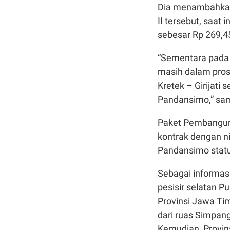
Dia menambahkan,
II tersebut, saat 
sebesar Rp 269,45
“Sementara pada 
masih dalam pros
Kretek – Girijat
Pandansimo,” sa
Paket Pembanguna
kontrak dengan ni
Pandansimo statu
Sebagai informasi
pesisir selatan 
Provinsi Jawa Ti
dari ruas Simpan
Kemudian, Provins