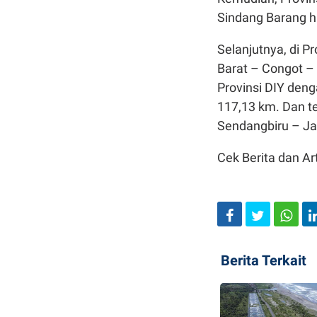
Sindang Barang h
Selanjutnya, di P
Barat – Congot –
Provinsi DIY den
117,13 km. Dan te
Sendangbiru – Ja
Cek Berita dan Art
Berita Terkait