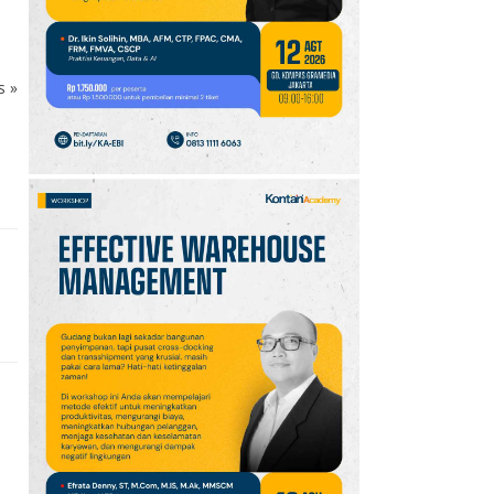
10
Promo JSM Superindo
7–9 Agustus 2026,
Minyak Goreng Rp37.900
hingga Buah Diskon 50%
ks
»