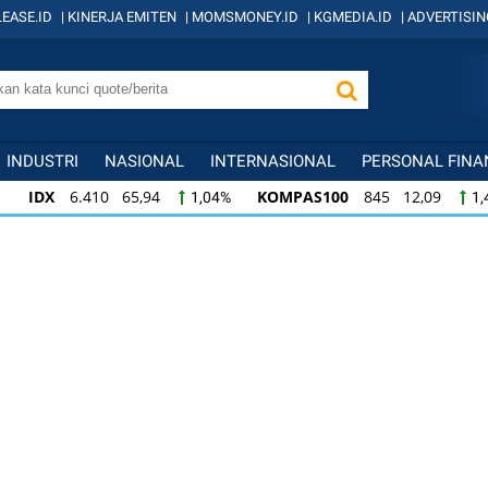
EASE.ID
|
KINERJA EMITEN
|
MOMSMONEY.ID
|
KGMEDIA.ID
|
ADVERTISIN
INDUSTRI
NASIONAL
INTERNASIONAL
PERSONAL FINA
IDX
6.410 65,94
KOMPAS100
845 12,09
1,04%
1,
KOMPAS100
845 12,09
LQ45
640 9,44
1,45%
1,5
LQ45
640 9,44
ISSI
222 2,82
IDX3
1,50%
1,29%