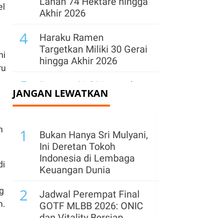
Lahan 74 Hektare hingga
el
Akhir 2026
4
Haraku Ramen
Targetkan Miliki 30 Gerai
ni
hingga Akhir 2026
ru
5
Perpres Ojol Ditargetkan
JANGAN LEWATKAN
Terbit Sebelum 17
Agustus 2026, Ini
Aturannya
n
1
Bukan Hanya Sri Mulyani,
6
RKAB TINS di Belitung
Ini Deretan Tokoh
Ludes untuk 2026,
Indonesia di Lembaga
di
Kementerian ESDM
Keuangan Dunia
Minta Serap dari
2
g
Masyarakat
Jadwal Perempat Final
m.
GOTF MLBB 2026: ONIC
7
RKAB PT Timah 2026 di
dan Vitality Bersiap