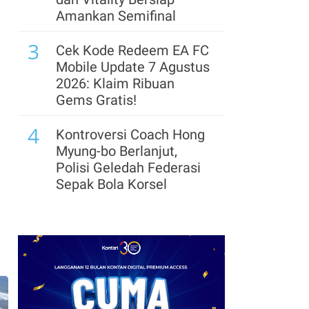
Belitung Habis, Perpres
Amankan Semifinal
.
Disiapkan Untuk Serap
3
Timah Rakyat
Cek Kode Redeem EA FC
Mobile Update 7 Agustus
8
Daya Beli Belum Pulih,
2026: Klaim Ribuan
Pelaku Pusat Belanja
Gems Gratis!
Bidik Transaksi Rp 38
4
Triliun di ISF 2026
Kontroversi Coach Hong
Myung-bo Berlanjut,
9
Indonesia Gandeng
Polisi Geledah Federasi
Rubicon Carbon, Garap
Sepak Bola Korsel
Proyek Karbon Biru
5
70.000 Hektare
Segera Lepas Saham
Treasuri 9,63 Miliar, Cek
10
Knight Frank: Pasar
Profil Emiten DSSA
Perkantoran Jakarta
hingga Kinerjanya
Terus Pulih, Tingkat
6
Hunian Capai 80%
Arsenal Perpanjang