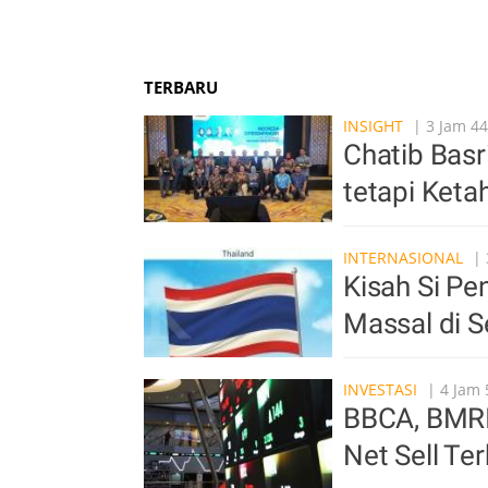
TERBARU
INSIGHT
| 3 Jam 44
Chatib Basr
tetapi Ket
INTERNASIONAL
| 
Kisah Si P
Massal di S
INVESTASI
| 4 Jam 
BBCA, BMRI 
Net Sell Te