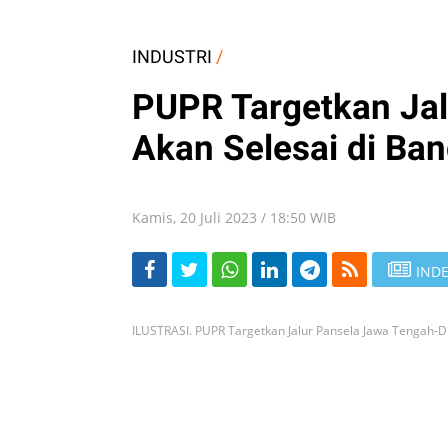
INDUSTRI
/
PUPR Targetkan Ja
Akan Selesai di Ba
Kamis, 20 Juli 2023 / 18:50 WIB
INDE
ILUSTRASI. PUPR Targetkan Jalur Pansela Jawa Tengah-D