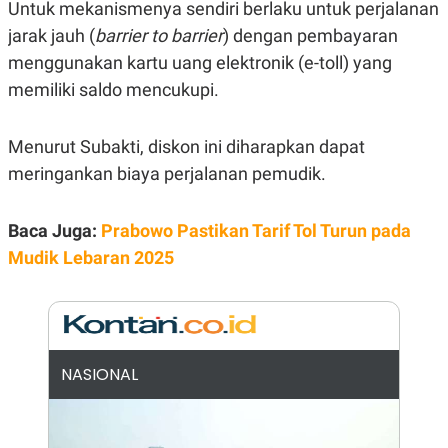
E
Untuk mekanismenya sendiri berlaku untuk perjalanan
R
jarak jauh (
barrier to barrier
) dengan pembayaran
F
B
menggunakan kartu uang elektronik (e-toll) yang
O
U
K
S
memiliki saldo mencukupi.
U
I
S
N
E
S
Menurut Subakti, diskon ini diharapkan dapat
S
meringankan biaya perjalanan pemudik.
I
N
S
I
Baca Juga:
Prabowo Pastikan Tarif Tol Turun pada
G
H
Mudik Lebaran 2025
T
S
B
T
E
O
L
C
A
K
N
NASIONAL
S
J
E
A
T
O
U
N
P