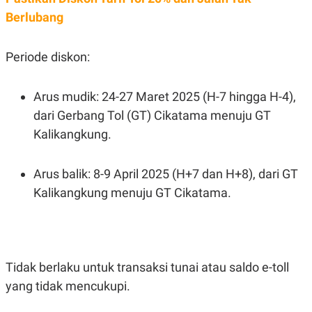
C
L
A
E
Berlubang
D
A
E
S
M
E
Periode diskon:
Y
.
I
D
Arus mudik: 24-27 Maret 2025 (H-7 hingga H-4),
L
K
A
I
dari Gerbang Tol (GT) Cikatama menuju GT
N
N
G
E
Kalikangkung.
G
R
A
J
N
A
Arus balik: 8-9 April 2025 (H+7 dan H+8), dari GT
A
E
N
M
Kalikangkung menuju GT Cikatama.
C
I
E
T
T
E
A
N
K
E
A
Tidak berlaku untuk transaksi tunai atau saldo e-toll
P
D
A
V
yang tidak mencukupi.
P
E
E
R