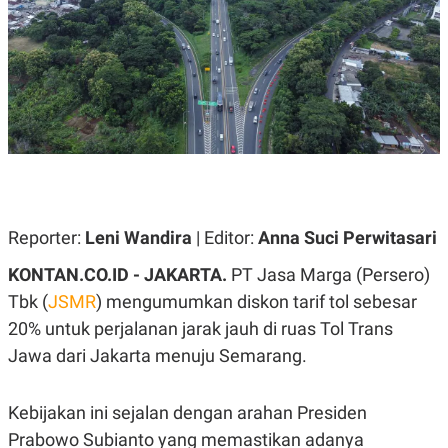
A
A
S
L
I
K
I
E
N
U
D
A
U
N
S
G
T
A
R
N
I
P
I
E
N
Reporter:
Leni Wandira
| Editor:
Anna Suci Perwitasari
L
T
U
E
KONTAN.CO.ID - JAKARTA.
PT Jasa Marga (Persero)
A
R
N
N
Tbk (
JSMR
) mengumumkan diskon tarif tol sebesar
G
A
U
S
20% untuk perjalanan jarak jauh di ruas Tol Trans
S
I
Jawa dari Jakarta menuju Semarang.
A
O
H
N
A
A
L
Kebijakan ini sejalan dengan arahan Presiden
P
R
Prabowo Subianto yang memastikan adanya
E
E