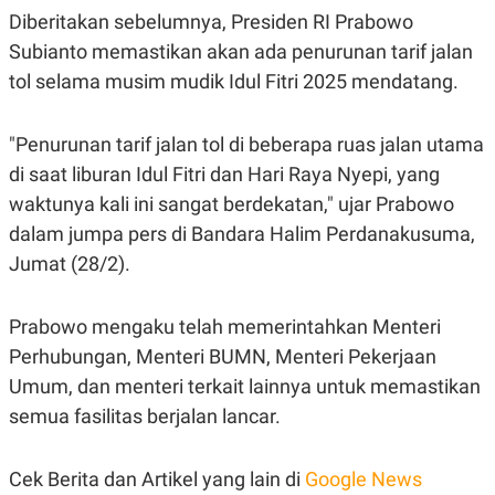
R
T
Diberitakan sebelumnya, Presiden RI Prabowo
I
S
Subianto memastikan akan ada penurunan tarif jalan
I
tol selama musim mudik Idul Fitri 2025 mendatang.
N
G
K
"Penurunan tarif jalan tol di beberapa ruas jalan utama
G
M
di saat liburan Idul Fitri dan Hari Raya Nyepi, yang
E
D
waktunya kali ini sangat berdekatan," ujar Prabowo
I
dalam jumpa pers di Bandara Halim Perdanakusuma,
A
.
Jumat (28/2).
I
D
Prabowo mengaku telah memerintahkan Menteri
Perhubungan, Menteri BUMN, Menteri Pekerjaan
SITEMAP
PROFILE
TERM
Umum, dan menteri terkait lainnya untuk memastikan
OF
USE
semua fasilitas berjalan lancar.
PEDOMAN
PEMBERITAAN
SIBER
Cek Berita dan Artikel yang lain di
Google News
PRIVACY