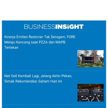
Kinerja Emiten Restoran Tak Seragam, FORE
Melaju Kencang saat PZZA dan MAPB
Tertekan
Net Sell Kembali Lagi, Jelang Akhir Pekan,
Simak Rekomendasi Saham Hari Ini