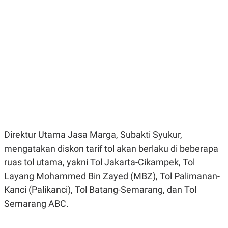
E
E
H
S
A
T
T
Y
A
L
N
E
E
A
N
N
G
A
L
L
I
I
S
S
H
I
S
E
K
X
O
Direktur Utama Jasa Marga, Subakti Syukur,
E
L
mengatakan diskon tarif tol akan berlaku di beberapa
C
O
U
M
ruas tol utama, yakni Tol Jakarta-Cikampek, Tol
T
I
Layang Mohammed Bin Zayed (MBZ), Tol Palimanan-
V
Kanci (Palikanci), Tol Batang-Semarang, dan Tol
E
C
Semarang ABC.
O
R
N