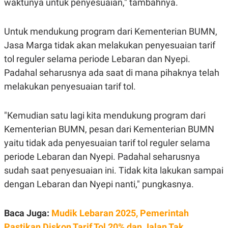
waktunya untuk penyesuaian," tambahnya.
S
A
A
G
T
E
D
S
Untuk mendukung program dari Kementerian BUMN,
A
T
Jasa Marga tidak akan melakukan penyesuaian tarif
A
tol reguler selama periode Lebaran dan Nyepi.
K
L
Padahal seharusnya ada saat di mana pihaknya telah
O
I
N
P
melakukan penyesuaian tarif tol.
T
S
A
U
N
S
T
"Kemudian satu lagi kita mendukung program dari
V
Kementerian BUMN, pesan dari Kementerian BUMN
yaitu tidak ada penyesuaian tarif tol reguler selama
JARINGAN
periode Lebaran dan Nyepi. Padahal seharusnya
sudah saat penyesuaian ini. Tidak kita lakukan sampai
K
P
O
R
dengan Lebaran dan Nyepi nanti," pungkasnya.
N
E
T
S
A
S
Baca Juga:
Mudik Lebaran 2025, Pemerintah
N
R
A
E
Pastikan Diskon Tarif Tol 20% dan Jalan Tak