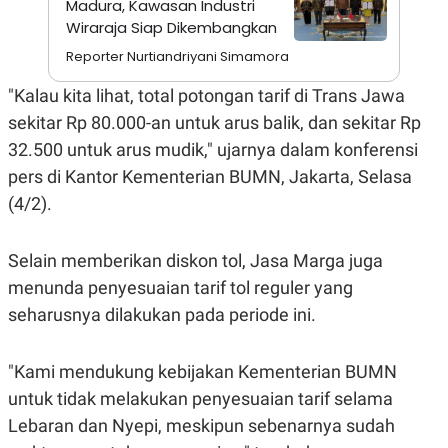
Madura, Kawasan Industri
A
I
S
V
Wiraraja Siap Dikembangkan
K
E
E
Reporter Nurtiandriyani Simamora
M
E
"Kalau kita lihat, total potongan tarif di Trans Jawa
N
T
sekitar Rp 80.000-an untuk arus balik, dan sekitar Rp
E
32.500 untuk arus mudik," ujarnya dalam konferensi
R
I
pers di Kantor Kementerian BUMN, Jakarta, Selasa
A
N
(4/2).
L
E
S
Selain memberikan diskon tol, Jasa Marga juga
T
menunda penyesuaian tarif tol reguler yang
A
R
seharusnya dilakukan pada periode ini.
I
"Kami mendukung kebijakan Kementerian BUMN
KANAL
untuk tidak melakukan penyesuaian tarif selama
P
I
Lebaran dan Nyepi, meskipun sebenarnya sudah
U
M