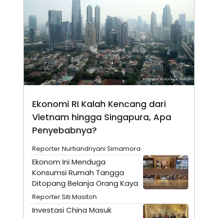
N
S
E
E
W
R
S
E
S
M
E
O
T
N
U
I
P
A
A
K
D
I
V
L
Ekonomi RI Kalah Kencang dari
A
Vietnam hingga Singapura, Apa
S
K
Penyebabnya?
O
R
P
Reporter Nurtiandriyani Simamora
O
Ekonom Ini Menduga
R
A
Konsumsi Rumah Tangga
S
Ditopang Belanja Orang Kaya
I
Reporter Siti Masitoh
K
N
I
A
Investasi China Masuk
L
T