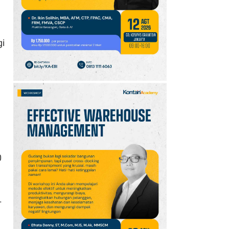
10
Intip Prakiraan Cuaca
Sumsel Kamis (6/8):
Hujan Ringan
gi
Mendominasi, Siapkan
Payung!
0
.