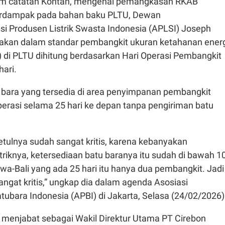
m catatan Kontan, mengenai pemangkasan RKAB
erdampak pada bahan baku PLTU, Dewan
si Produsen Listrik Swasta Indonesia (
APLSI) Joseph
akan dalam standar pembangkit ukuran ketahanan ener
) di PLTU dihitung berdasarkan Hari Operasi Pembangkit
ari.
u bara yang tersedia di area penyimpanan pembangkit
erasi selama 25 hari ke depan tanpa pengiriman batu
etulnya sudah sangat kritis, karena kebanyakan
striknya, ketersediaan batu baranya itu sudah di bawah 1
awa-Bali yang ada 25 hari itu hanya dua pembangkit. Jadi
gat kritis,” ungkap dia dalam agenda Asosiasi
ubara Indonesia (APBI) di Jakarta, Selasa (24/02/2026)
 menjabat sebagai Wakil Direktur Utama PT Cirebon