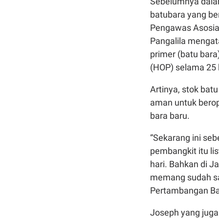
Sebelumnya dala
batubara yang b
Pengawas
Asosia
Pangalila mengat
primer (batu bara
(HOP) selama 25 h
Artinya, stok bat
aman untuk berop
bara baru.
“Sekarang ini seb
pembangkit itu li
hari. Bahkan di J
memang sudah san
Pertambangan Bat
Joseph yang juga