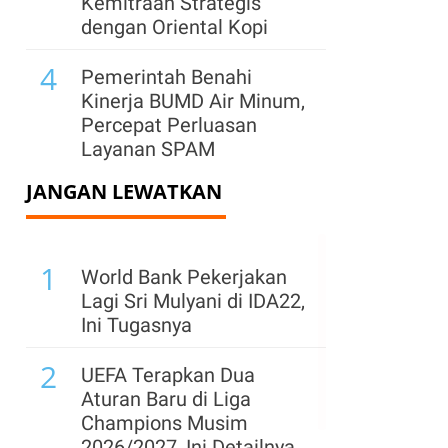
Kemitraan Strategis
dengan Oriental Kopi
4
Pemerintah Benahi
Kinerja BUMD Air Minum,
Percepat Perluasan
Layanan SPAM
JANGAN LEWATKAN
5
Tablet Jadi Alternatif
Notebook Murah, IDC:
Harga Memori Naik,
1
Ubah Pilihan Konsumen
World Bank Pekerjakan
Lagi Sri Mulyani di IDA22,
6
Menperin Ungkap
Ini Tugasnya
Pemicu PHK Terhadap
2
Ratusan Buruh Garmen
UEFA Terapkan Dua
di Cimahi, Jabar
Aturan Baru di Liga
Champions Musim
7
Freeport Ajukan
2026/2027, Ini Detailnya