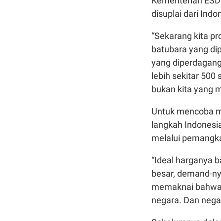
Kementerian ESD
disuplai dari Indo
“Sekarang kita pro
batubara yang dip
yang diperdagangk
lebih sekitar 500
bukan kita yang m
Untuk mencoba me
langkah Indonesi
melalui pemangk
“Ideal harganya 
besar, demand-nya
memaknai bahwa p
negara. Dan negar