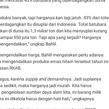
M mencatat 43% batubara yang diperdagangkan dunia
nesia.
duksi banyak, tapi harganya kan lagi jatuh. 43% dari tota
erdagangkan itu disuplai dari Indonesia. Total batubara
an di dunia itu 1,3 miliar ton dan kita menyuplai kurang
 sampai 550 juta ton. Tapi apa yang terjadi? Harganya
engendalikan,” ungkap Bahlil.
ngendalikan harga, Bahlil mengatakan perlu adanya
a mengendalikan produksi emas hitam tersebut tahun ini
asan RKAB.
bagus, karena
supply and demand
-nya. Jadi suplainya
 sedikit, maka harganya jadi murah. Kita harus
engelolaan sumber daya alam kita, ini barang milik
a ini dikelola harus dengan hati-hati,” ungkapnya.