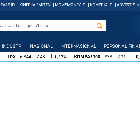
EASE.ID
|
KINERJA EMITEN
|
MOMSMONEY.ID
|
KGMEDIA.ID
|
ADVERTISIN
INDUSTRI
NASIONAL
INTERNASIONAL
PERSONAL FINA
IDX
6.344 -7,43
KOMPAS100
833 -2,31
-0,12%
-0
IDX
6.344 -7,43
KOMPAS100
833 -2,31
-0,12%
-0,
KOMPAS100
833 -2,31
LQ45
631 -3,13
-0,28%
-0,