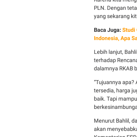
PLN. Dengan teta
yang sekarang kit
Baca Juga:
Studi
Indonesia, Apa S
Lebih lanjut, Bah
terhadap Rencana
dalamnya RKAB ba
“Tujuannya apa? A
tersedia, harga 
baik. Tapi mampu
berkesinambungan
Menurut Bahlil, d
akan menyebabkan 