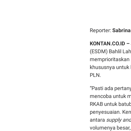
Reporter:
Sabrin
KONTAN.CO.ID –
(ESDM) Bahlil La
memprioritaskan
khususnya untuk 
PLN.
“Pasti ada perta
mencoba untuk me
RKAB untuk batuba
penyesuaian. Ken
antara
supply an
volumenya besar, 