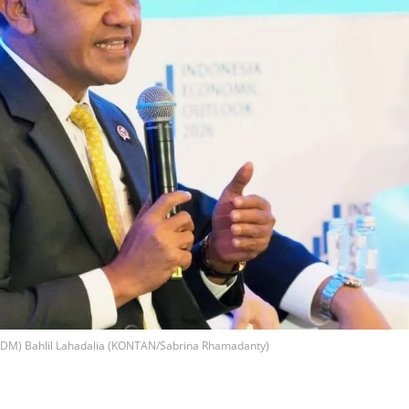
SDM) Bahlil Lahadalia (KONTAN/Sabrina Rhamadanty)