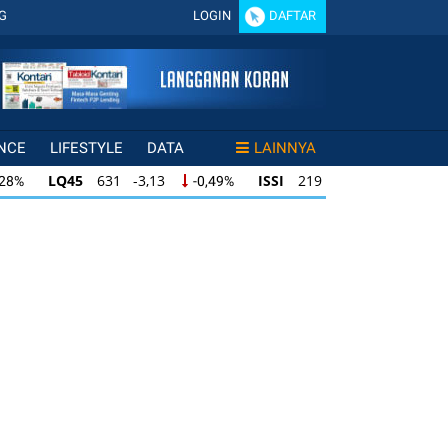
G
LOGIN
DAFTAR
NCE
LIFESTYLE
DATA
LAINNYA
LQ45
631 -3,13
ISSI
219 -0,63
,28%
-0,49%
-0,29%
LQ45
631 -3,13
ISSI
219 -0,63
28%
-0,49%
-0,29%
ISSI
219 -0,63
IDX30
354 -1,64
49%
-0,29%
-0,46%