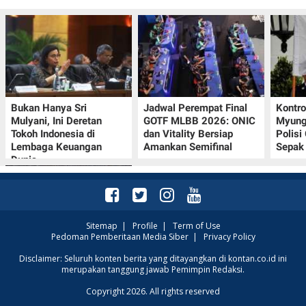
Bukan Hanya Sri
Jadwal Perempat Final
Kontr
Mulyani, Ini Deretan
GOTF MLBB 2026: ONIC
Myung-
Tokoh Indonesia di
dan Vitality Bersiap
Polisi
Lembaga Keuangan
Amankan Semifinal
Sepak 
Dunia
Sitemap
|
Profile
|
Term of Use
Pedoman Pemberitaan Media Siber
|
Privacy Policy
Klasemen Grup A Piala
Disclaimer: Seluruh konten berita yang ditayangkan di kontan.co.id ini
merupakan tanggung jawab Pemimpin Redaksi.
AFF 2026: Ini Skenario
Indonesia Lolos ke
Copyright 2026. All rights reserved
Semifinal