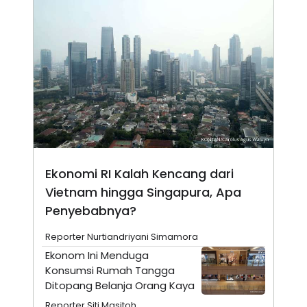
N
S
E
E
W
R
S
E
S
M
E
O
T
N
U
I
P
A
A
K
D
I
V
L
A
S
Ekonomi RI Kalah Kencang dari
K
O
Vietnam hingga Singapura, Apa
R
P
Penyebabnya?
O
R
Reporter Nurtiandriyani Simamora
A
S
Ekonom Ini Menduga
I
Konsumsi Rumah Tangga
K
N
Ditopang Belanja Orang Kaya
I
A
L
T
Reporter Siti Masitoh