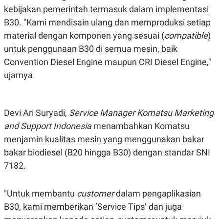
S
A
kebijakan pemerintah termasuk dalam implementasi
A
G
T
E
B30. "Kami mendisain ulang dan memproduksi setiap
D
S
A
material dengan komponen yang sesuai (
compatible
)
T
untuk penggunaan B30 di semua mesin, baik
A
Convention Diesel Engine maupun CRI Diesel Engine,"
K
L
O
I
ujarnya.
N
P
T
S
A
U
N
S
T
Devi Ari Suryadi,
Service Manager Komatsu Marketing
V
and Support Indonesia
menambahkan Komatsu
menjamin kualitas mesin yang menggunakan bakar
JARINGAN
bakar biodiesel (B20 hingga B30) dengan standar SNI
7182.
K
P
O
R
N
E
T
S
"Untuk membantu
customer
dalam pengaplikasian
A
S
B30, kami memberikan ‘Service Tips’ dan juga
N
R
A
E