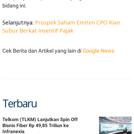
R
T
bidang ini.
I
S
I
Selanjutnya:
Prospek Saham Emiten CPO Kian
N
G
Subur Berkat Insentif Pajak
K
G
M
E
Cek Berita dan Artikel yang lain di
Google News
D
I
A
.
I
D
Terbaru
SITEMAP
PROFILE
TERM
OF
USE
PEDOMAN
Telkom (TLKM) Lanjutkan Spin Off
PEMBERITAAN
Bisnis Fiber Rp 49,85 Triliun ke
SIBER
Infranexia
PRIVACY