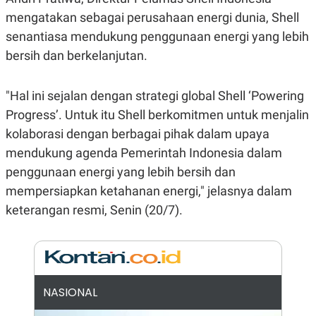
E
R
mengatakan sebagai perusahaan energi dunia, Shell
F
B
senantiasa mendukung penggunaan energi yang lebih
O
U
bersih dan berkelanjutan.
K
S
U
I
S
N
E
"Hal ini sejalan dengan strategi global Shell ‘Powering
S
S
Progress’. Untuk itu Shell berkomitmen untuk menjalin
I
kolaborasi dengan berbagai pihak dalam upaya
N
S
mendukung agenda Pemerintah Indonesia dalam
I
G
penggunaan energi yang lebih bersih dan
H
mempersiapkan ketahanan energi," jelasnya dalam
T
keterangan resmi, Senin (20/7).
S
B
T
E
O
L
C
A
K
N
S
J
E
A
T
O
NASIONAL
U
N
P