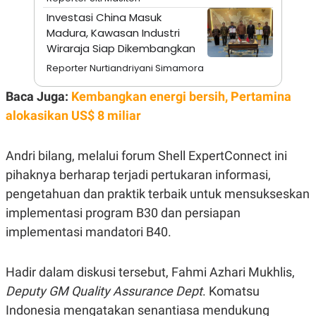
A
I
Investasi China Masuk
S
V
K
E
Madura, Kawasan Industri
E
Wiraraja Siap Dikembangkan
M
E
Reporter Nurtiandriyani Simamora
N
T
Baca Juga:
Kembangkan energi bersih, Pertamina
E
R
alokasikan US$ 8 miliar
I
A
N
Andri bilang, melalui forum Shell ExpertConnect ini
L
E
pihaknya berharap terjadi pertukaran informasi,
S
pengetahuan dan praktik terbaik untuk mensukseskan
T
A
implementasi program B30 dan persiapan
R
I
implementasi mandatori B40.
KANAL
Hadir dalam diskusi tersebut, Fahmi Azhari Mukhlis,
Deputy GM Quality Assurance Dept
. Komatsu
P
I
Indonesia mengatakan senantiasa mendukung
U
M