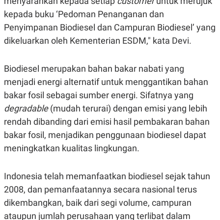
menyarankan kepada setiap
customer
untuk merujuk
C
L
A
E
kepada buku ‘Pedoman Penanganan dan
D
A
E
S
Penyimpanan Biodiesel dan Campuran Biodiesel’ yang
M
E
dikeluarkan oleh Kementerian ESDM," kata Devi.
Y
.
I
D
Biodiesel merupakan bahan bakar nabati yang
L
K
A
I
menjadi energi alternatif untuk menggantikan bahan
N
N
G
E
bakar fosil sebagai sumber energi. Sifatnya yang
G
R
degradable
(mudah terurai) dengan emisi yang lebih
A
J
N
A
rendah dibanding dari emisi hasil pembakaran bahan
A
E
N
M
bakar fosil, menjadikan penggunaan biodiesel dapat
C
I
meningkatkan kualitas lingkungan.
E
T
T
E
A
N
K
Indonesia telah memanfaatkan biodiesel sejak tahun
E
A
2008, dan pemanfaatannya secara nasional terus
P
D
A
V
dikembangkan, baik dari segi volume, campuran
P
E
ataupun jumlah perusahaan yang terlibat dalam
E
R