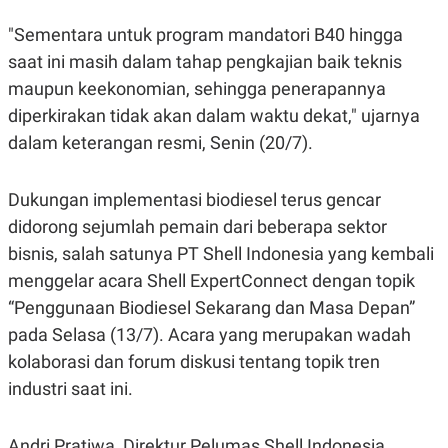
E
E
H
S
"Sementara untuk program mandatori B40 hingga
A
T
T
Y
saat ini masih dalam tahap pengkajian baik teknis
A
L
N
E
maupun keekonomian, sehingga penerapannya
E
A
diperkirakan tidak akan dalam waktu dekat," ujarnya
N
N
G
A
dalam keterangan resmi, Senin (20/7).
L
L
I
I
S
S
Dukungan implementasi biodiesel terus gencar
H
I
S
didorong sejumlah pemain dari beberapa sektor
E
K
bisnis, salah satunya PT Shell Indonesia yang kembali
X
O
E
L
menggelar acara Shell ExpertConnect dengan topik
C
O
“Penggunaan Biodiesel Sekarang dan Masa Depan”
U
M
T
pada Selasa (13/7). Acara yang merupakan wadah
I
V
kolaborasi dan forum diskusi tentang topik tren
E
industri saat ini.
C
O
R
N
Andri Pratiwa, Direktur Pelumas Shell Indonesia