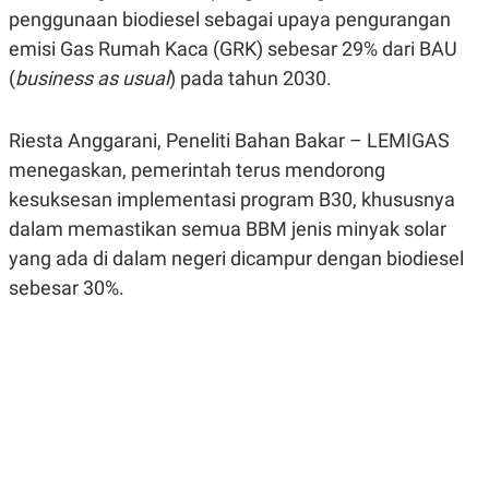
A
A
penggunaan biodiesel sebagai upaya pengurangan
S
L
emisi Gas Rumah Kaca (GRK) sebesar 29% dari BAU
I
(
business as usual
) pada tahun 2030.
K
I
E
N
U
D
A
U
Riesta Anggarani, Peneliti Bahan Bakar – LEMIGAS
N
S
G
T
menegaskan, pemerintah terus mendorong
A
R
kesuksesan implementasi program B30, khususnya
N
I
dalam memastikan semua BBM jenis minyak solar
P
I
E
N
yang ada di dalam negeri dicampur dengan biodiesel
L
T
U
E
sebesar 30%.
A
R
N
N
G
A
U
S
S
I
A
O
H
N
A
A
L
P
R
E
E