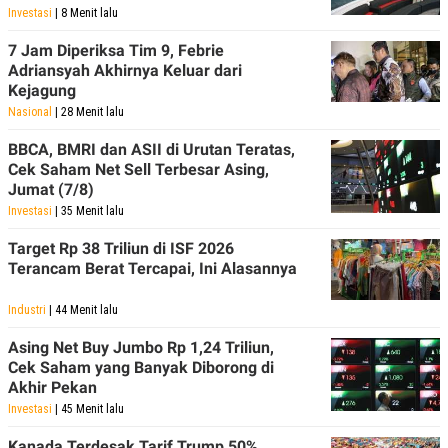
POLICY
Investasi
| 8 Menit lalu
7 Jam Diperiksa Tim 9, Febrie
Adriansyah Akhirnya Keluar dari
Kejagung
Nasional
| 28 Menit lalu
BBCA, BMRI dan ASII di Urutan Teratas,
Cek Saham Net Sell Terbesar Asing,
Jumat (7/8)
Investasi
| 35 Menit lalu
Target Rp 38 Triliun di ISF 2026
Terancam Berat Tercapai, Ini Alasannya
Industri
| 44 Menit lalu
Asing Net Buy Jumbo Rp 1,24 Triliun,
Cek Saham yang Banyak Diborong di
Akhir Pekan
Investasi
| 45 Menit lalu
Kanada Terdesak Tarif Trump 50%,