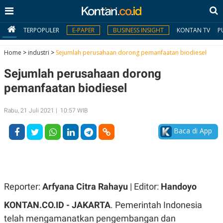
TERPOPULER
E-PAPER
BUSINESS INSIGHT
KONTAN TV
P
Home
>
industri
>
Sejumlah perusahaan dorong pemanfaatan biodiesel
Sejumlah perusahaan dorong
MY
KONTAN
pemanfaatan biodiesel
Daftar
Rabu, 21 Juli 2021 | 10:57 WIB
Masuk
Baca di App
BERITA
I
N
Reporter:
Arfyana Citra Rahayu
| Editor:
Handoyo
N
A
V
S
KONTAN.CO.ID -
JAKARTA
. Pemerintah Indonesia
E
I
S
O
telah mengamanatkan pengembangan dan
T
N