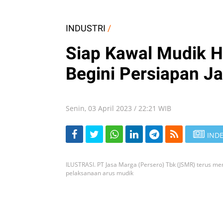
INDUSTRI
/
Siap Kawal Mudik Ha
Begini Persiapan J
Senin, 03 April 2023 / 22:21 WIB
INDE
ILUSTRASI. PT Jasa Marga (Persero) Tbk (JSMR) terus m
pelaksanaan arus mudik