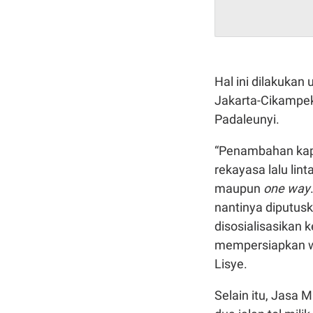
Hal ini dilakukan
Jakarta-Cikampek 
Padaleunyi.
“Penambahan kapas
rekayasa lalu lint
maupun
one way
nantinya diputus
disosialisasikan
mempersiapkan wak
Lisye.
Selain itu, Jasa 