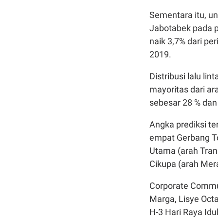
Sementara itu, u
Jabotabek pada p
naik 3,7% dari pe
2019.
Distribusi lalu l
mayoritas dari a
sebesar 28 % dan
Angka prediksi te
empat Gerbang To
Utama (arah Tran
Cikupa (arah Mer
Corporate Commu
Marga, Lisye Octa
H-3 Hari Raya Idul