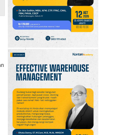
10
Intip Prakiraan Cuaca
Sumsel Kamis (6/8):
Hujan Ringan
Mendominasi, Siapkan
Payung!
an