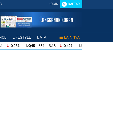
G
LOGIN
DAFTAR
NCE
LIFESTYLE
DATA
LAINNYA
LQ45
631 -3,13
ISSI
219 -0,63
,28%
-0,49%
-0,29%
LQ45
631 -3,13
ISSI
219 -0,63
28%
-0,49%
-0,29%
ISSI
219 -0,63
IDX30
354 -1,64
49%
-0,29%
-0,46%