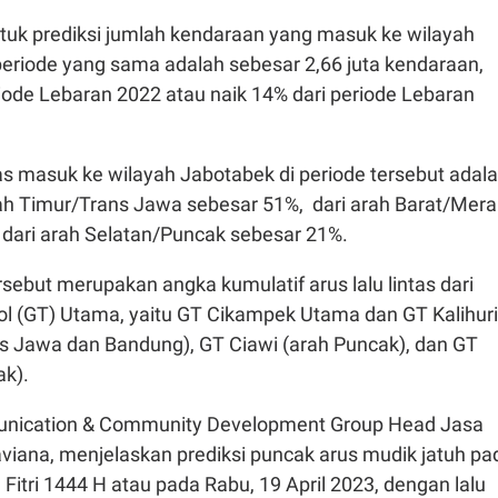
ntuk prediksi jumlah kendaraan yang masuk ke wilayah
eriode yang sama adalah sebesar 2,66 juta kendaraan,
riode Lebaran 2022 atau naik 14% dari periode Lebaran
intas masuk ke wilayah Jabotabek di periode tersebut adal
rah Timur/Trans Jawa sebesar 51%, dari arah Barat/Mera
 dari arah Selatan/Puncak sebesar 21%.
rsebut merupakan angka kumulatif arus lalu lintas dari
l (GT) Utama, yaitu GT Cikampek Utama dan GT Kalihur
s Jawa dan Bandung), GT Ciawi (arah Puncak), dan GT
ak).
nication & Community Development Group Head Jasa
viana, menjelaskan prediksi puncak arus mudik jatuh pa
 Fitri 1444 H atau pada Rabu, 19 April 2023, dengan lalu