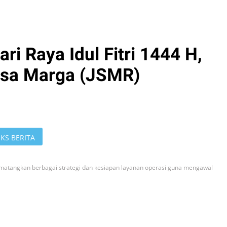
ri Raya Idul Fitri 1444 H,
asa Marga (JSMR)
KS BERITA
ematangkan berbagai strategi dan kesiapan layanan operasi guna mengawal