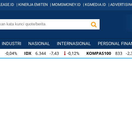
EASE.ID
|
KINERJA EMITEN
|
MOMSMONEY.ID
|
KGMEDIA.ID
|
ADVERTISIN
INDUSTRI
NASIONAL
INTERNASIONAL
PERSONAL FINA
IDX
6.344 -7,43
KOMPAS100
833 -2,31
-0,12%
-0
IDX
6.344 -7,43
KOMPAS100
833 -2,31
-0,12%
-0,
KOMPAS100
833 -2,31
LQ45
631 -3,13
-0,28%
-0,