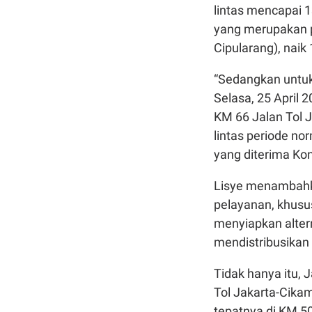
lintas mencapai 1
yang merupakan p
Cipularang), naik
“Sedangkan untuk 
Selasa, 25 April 
KM 66 Jalan Tol 
lintas periode no
yang diterima Kon
Lisye menambahk
pelayanan, khusu
menyiapkan alterna
mendistribusikan l
Tidak hanya itu, 
Tol Jakarta-Cikam
tepatnya di KM 5