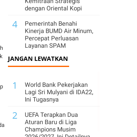
Kemitraan Strategis
dengan Oriental Kopi
4
Pemerintah Benahi
Kinerja BUMD Air Minum,
Percepat Perluasan
Layanan SPAM
ah
k
JANGAN LEWATKAN
5
Tablet Jadi Alternatif
Notebook Murah, IDC:
Harga Memori Naik,
1
Ubah Pilihan Konsumen
World Bank Pekerjakan
ip
Lagi Sri Mulyani di IDA22,
6
Menperin Ungkap
Ini Tugasnya
Pemicu PHK Terhadap
2
Ratusan Buruh Garmen
UEFA Terapkan Dua
di Cimahi, Jabar
Aturan Baru di Liga
da
Champions Musim
7
Freeport Ajukan
2026/2027, Ini Detailnya