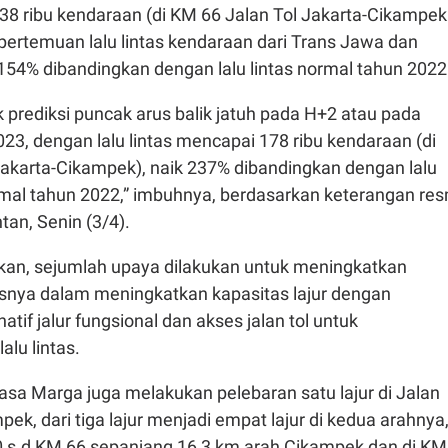
38 ribu kendaraan (di KM 66 Jalan Tol Jakarta-Cikampek
ertemuan lalu lintas kendaraan dari Trans Jawa dan
 154% dibandingkan dengan lalu lintas normal tahun 2022
prediksi puncak arus balik jatuh pada H+2 atau pada
2023, dengan lalu lintas mencapai 178 ribu kendaraan (di
Jakarta-Cikampek), naik 237% dibandingkan dengan lalu
rmal tahun 2022,” imbuhnya, berdasarkan keterangan res
tan, Senin (3/4).
an, sejumlah upaya dilakukan untuk meningkatkan
snya dalam meningkatkan kapasitas lajur dengan
tif jalur fungsional dan akses jalan tol untuk
alu lintas.
Jasa Marga juga melakukan pelebaran satu lajur di Jalan
pek, dari tiga lajur menjadi empat lajur di kedua arahnya
0 s.d KM 66 sepanjang 16,3 km arah Cikampek dan di KM