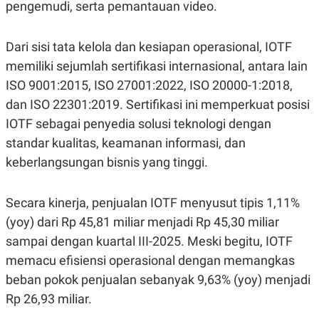
pengemudi, serta pemantauan video.
R
T
I
S
I
Dari sisi tata kelola dan kesiapan operasional, IOTF
N
G
memiliki sejumlah sertifikasi internasional, antara lain
K
ISO 9001:2015, ISO 27001:2022, ISO 20000-1:2018,
G
dan ISO 22301:2019. Sertifikasi ini memperkuat posisi
M
E
IOTF sebagai penyedia solusi teknologi dengan
D
I
standar kualitas, keamanan informasi, dan
A
keberlangsungan bisnis yang tinggi.
.
I
D
Secara kinerja, penjualan IOTF menyusut tipis 1,11%
(yoy) dari Rp 45,81 miliar menjadi Rp 45,30 miliar
SITEMAP
PROFILE
TERM
sampai dengan kuartal III-2025. Meski begitu, IOTF
OF
memacu efisiensi operasional dengan memangkas
USE
PEDOMAN
beban pokok penjualan sebanyak 9,63% (yoy) menjadi
PEMBERITAAN
Rp 26,93 miliar.
SIBER
PRIVACY