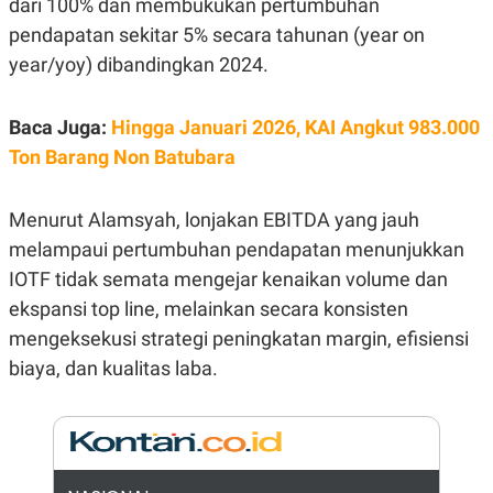
dari 100% dan membukukan pertumbuhan
E
R
pendapatan sekitar 5% secara tahunan (year on
F
B
year/yoy) dibandingkan 2024.
O
U
K
S
U
I
S
N
Baca Juga:
Hingga Januari 2026, KAI Angkut 983.000
E
Ton Barang Non Batubara
S
S
I
N
Menurut Alamsyah, lonjakan EBITDA yang jauh
S
I
melampaui pertumbuhan pendapatan menunjukkan
G
IOTF tidak semata mengejar kenaikan volume dan
H
T
ekspansi top line, melainkan secara konsisten
S
B
mengeksekusi strategi peningkatan margin, efisiensi
T
E
O
L
biaya, dan kualitas laba.
C
A
K
N
S
J
E
A
T
O
U
N
P