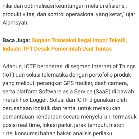
C
L
nilai dan optimalisasi keuntungan melalui efisiensi,
A
E
D
A
produktivitas, dan kontrol operasional yang ketat," ujar
E
S
M
E
Alamsyah.
Y
.
I
D
Baca Juga:
Dugaan Transaksi Ilegal Impor Tekstil,
L
K
Industri TPT Desak Pemerintah Usut Tuntas
A
I
N
N
G
E
G
R
Adapun, IOTF beroperasi di segmen Internet of Things
A
J
(IoT) dan solusi telematika dengan portofolio produk
N
A
A
E
yang meliputi perangkat GPS tracker, dash camera,
N
M
C
I
serta platform Software as a Service (SaaS) di bawah
E
T
T
E
merek Fox Logger. Solusi dari IOTF digunakan oleh
A
N
perusahaan logistik dan rental untuk melakukan
K
pemantauan kendaraan secara menyeluruh, termasuk
E
A
P
D
posisi real-time, lokasi parkir, jarak tempuh, histori
A
V
P
E
rute, konsumsi bahan bakar, analisis perilaku
E
R