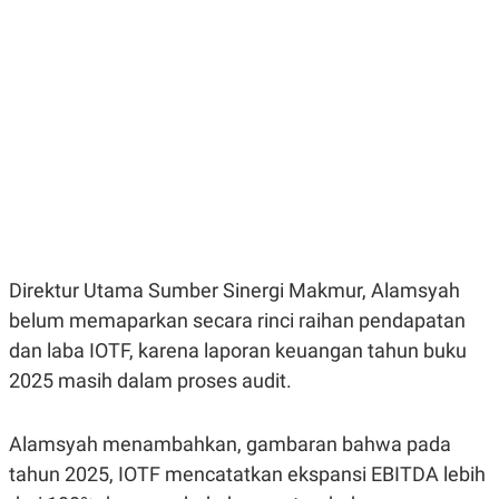
E
E
H
S
A
T
T
Y
A
L
N
E
E
A
N
N
G
A
L
L
I
I
S
S
H
I
S
E
K
Direktur Utama Sumber Sinergi Makmur, Alamsyah
X
O
E
L
belum memaparkan secara rinci raihan pendapatan
C
O
U
M
dan laba IOTF, karena laporan keuangan tahun buku
T
2025 masih dalam proses audit.
I
V
E
C
Alamsyah menambahkan, gambaran bahwa pada
O
R
tahun 2025, IOTF mencatatkan ekspansi EBITDA lebih
N