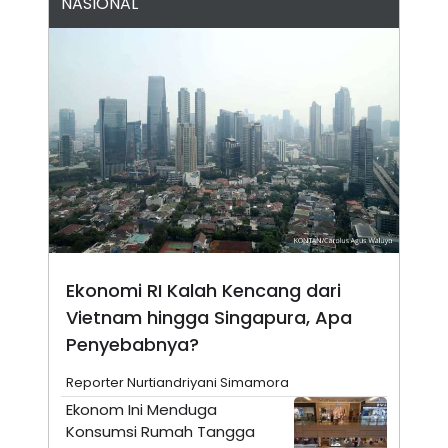
NASIONAL
N
S
E
E
W
R
S
E
S
M
E
O
T
N
U
I
P
A
A
K
D
I
V
L
A
S
K
O
R
Ekonomi RI Kalah Kencang dari
P
Vietnam hingga Singapura, Apa
O
R
Penyebabnya?
A
S
I
Reporter Nurtiandriyani Simamora
K
N
Ekonom Ini Menduga
I
A
Konsumsi Rumah Tangga
L
T