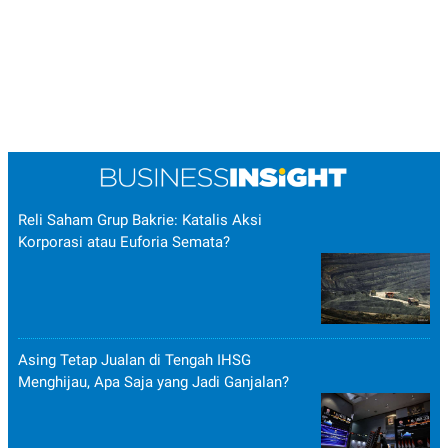
Reli Saham Grup Bakrie: Katalis Aksi
Korporasi atau Euforia Semata?
Asing Tetap Jualan di Tengah IHSG
Menghijau, Apa Saja yang Jadi Ganjalan?