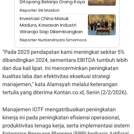
Ditopang Belanja Orang Kaya
A
I
S
V
Reporter Siti Masitoh
K
E
E
Investasi China Masuk
M
Madura, Kawasan Industri
E
N
Wiraraja Siap Dikembangkan
T
Reporter Nurtiandriyani Simamora
E
R
I
"Pada 2025 pendapatan kami meningkat sekitar 5%
A
dibandingkan 2024, sementara EBITDA tumbuh lebih
N
L
dari dua kali lipat. Ini mencerminkan peningkatan
E
kualitas laba dan efektivitas eksekusi strategi
S
T
manajemen," kata Alamsyah melalui keterangan
A
R
tertulis yang diterima Kontan.co.id, Senin (2/2/2026).
I
Manajemen IOTF mengatribusikan peningkatan
KANAL
kinerja ini pada peningkatan efisiensi operasional,
produktivitas tenaga kerja, serta implementasi sistem
P
I
U
M
Enterprise Resource Planning (ERP) berbasis Artificial