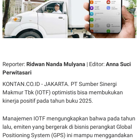
A
A
S
L
I
K
I
E
N
U
D
A
U
N
S
G
T
A
R
N
I
Reporter:
Ridwan Nanda Mulyana
| Editor:
Anna Suci
P
I
E
N
Perwitasari
L
T
U
E
KONTAN.CO.ID - JAKARTA. PT Sumber Sinergi
A
R
N
N
Makmur Tbk (IOTF) optimistis bisa membukukan
G
A
U
S
kinerja positif pada tahun buku 2025.
S
I
A
O
H
N
Manajemen IOTF mengungkapkan bahwa pada tahun
A
A
L
lalu, emiten yang bergerak di bisnis perangkat Global
P
R
Positioning System (GPS) ini mampu menggandakan
E
E