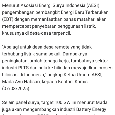
R
G
Menurut
Asosiasi Energi Surya Indonesia (AESI)
S
I
O
O
pengembangan pembangkit Energi Baru Terbarukan
N
N
(EBT) dengan memanfaatkan panas matahari akan
A
A
L
L
mempercepat penyebaran penggunaan listrik,
F
I
khususnya di desa-desa terpencil.
N
A
N
"Apalagi untuk desa-desa remote yang tidak
C
E
terhubung listrik sama sekali.
Dampaknya
Y
C
peningkatan jumlah tenaga kerja, tumbuhnya sektor
A
A
industri PLTS dari hulu ke hilir dan mewujudkan proses
N
R
G
I
hilirisasi di Indonesia," ungkap Ketua Umum AESI,
T
T
E
A
Mada Ayu Habsari, kepada Kontan, Kamis
R
H
(07/08/2025).
.
U
.
.
Selain panel surya, target 100 GW ini menurut Mada
K
L
E
I
juga akan mengembangkan
industri Battery Energy
S
F