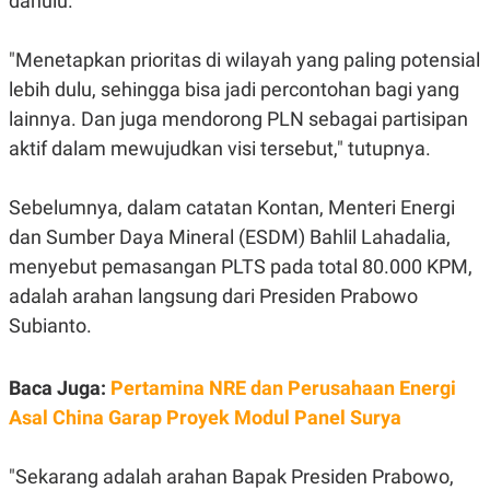
dahulu.
C
L
A
E
D
A
"Menetapkan prioritas di wilayah yang paling potensial
E
S
M
E
lebih dulu, sehingga bisa jadi percontohan bagi yang
Y
.
I
lainnya. Dan juga mendorong PLN sebagai partisipan
D
aktif dalam mewujudkan visi tersebut," tutupnya.
L
K
A
I
N
N
Sebelumnya, dalam catatan Kontan,
Menteri Energi
G
E
G
R
dan Sumber Daya Mineral (ESDM) Bahlil Lahadalia,
A
J
N
A
menyebut pemasangan PLTS pada total 80.000 KPM,
A
E
adalah arahan langsung dari Presiden Prabowo
N
M
C
I
Subianto.
E
T
T
E
A
N
K
Baca Juga:
Pertamina NRE dan Perusahaan Energi
E
A
Asal China Garap Proyek Modul Panel Surya
P
D
A
V
P
E
"Sekarang adalah arahan Bapak Presiden Prabowo,
E
R