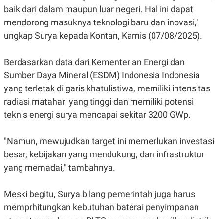
E
baik dari dalam maupun luar negeri. Hal ini dapat
R
mendorong masuknya teknologi baru dan inovasi,"
F
B
O
U
ungkap Surya kepada Kontan,
Kamis (07/08/2025).
K
S
U
I
S
N
Berdasarkan data dari Kementerian Energi dan
E
S
Sumber Daya Mineral (ESDM) Indonesia Indonesia
S
I
yang terletak di garis khatulistiwa, memiliki intensitas
N
radiasi matahari yang tinggi dan memiliki potensi
S
I
teknis energi surya mencapai sekitar 3200 GWp.
G
H
T
"Namun, mewujudkan target ini memerlukan investasi
S
B
T
E
besar, kebijakan yang mendukung, dan infrastruktur
O
L
yang memadai," tambahnya.
C
A
K
N
S
J
E
A
Meski begitu, Surya bilang pemerintah juga harus
T
O
memprhitungkan k
ebutuhan baterai penyimpanan
U
N
P