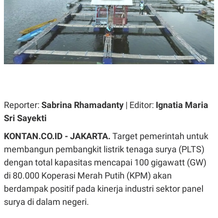
A
A
S
L
I
K
I
E
N
U
D
A
U
N
S
G
T
A
R
N
I
P
I
Reporter:
Sabrina Rhamadanty
| Editor:
Ignatia Maria
E
N
Sri Sayekti
L
T
U
E
A
R
KONTAN.CO.ID - JAKARTA.
Target pemerintah untuk
N
N
membangun pembangkit listrik tenaga surya (PLTS)
G
A
U
S
dengan total kapasitas mencapai 100 gigawatt (GW)
S
I
A
O
di 80.000 Koperasi Merah Putih (KPM) akan
H
N
berdampak positif pada kinerja industri sektor panel
A
A
L
surya di dalam negeri.
P
R
E
E