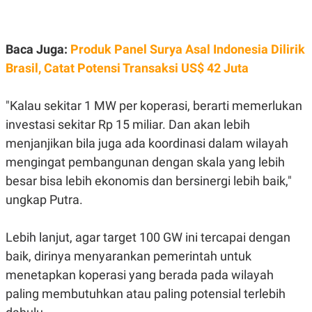
S
A
A
G
T
E
D
S
Baca Juga:
Produk Panel Surya Asal Indonesia Dilirik
A
T
Brasil, Catat Potensi Transaksi US$ 42 Juta
A
K
L
O
I
"Kalau sekitar 1 MW per koperasi, berarti memerlukan
N
P
T
S
investasi sekitar Rp 15 miliar. Dan akan lebih
A
U
menjanjikan bila juga ada koordinasi dalam wilayah
N
S
T
mengingat pembangunan dengan skala yang lebih
V
besar bisa lebih ekonomis dan bersinergi lebih baik,"
ungkap Putra.
JARINGAN
Lebih lanjut, agar target 100 GW ini tercapai dengan
K
P
O
R
baik, dirinya menyarankan pemerintah untuk
N
E
T
S
menetapkan koperasi yang berada pada wilayah
A
S
paling membutuhkan atau paling potensial terlebih
N
R
A
E