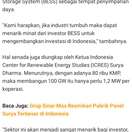
E
E
Storage System (BESS) sebagai tempat penyimpanan
H
S
daya.
A
T
T
Y
A
L
N
E
"Kami harapkan, jika industri tumbuh maka dapat
E
A
menarik minat dari investor BESS untuk
N
N
mengembangkan investasi di Indonesia," tambahnya.
G
A
L
L
I
I
S
S
Hal senada juga diungkap oleh
Ketua Indonesia
H
I
Center for Renewable Energy Studies (ICRES) Surya
S
E
K
Dharma. Menurutnya, de
ngan adanya 80 ribu KMP,
X
O
maka membangun 100 GW itu hanya perlu 1,2 MW per
E
L
C
O
koperasi.
U
M
T
I
Baca Juga:
V
Grup Sinar Mas Resmikan Pabrik Panel
E
Surya Terbesar di Indonesia
C
O
R
N
"Sektor ini akan menjadi sangat menarik bagi investor,