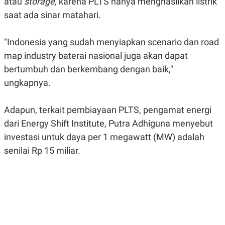
atau
storage,
karena PLTS hanya menghasilkan listrik
N
S
saat ada sinar matahari.
E
E
W
R
S
E
"Indonesia yang sudah menyiapkan scenario dan road
S
M
E
O
map industry baterai nasional juga akan dapat
T
N
U
I
bertumbuh dan berkembang dengan baik,"
P
A
ungkapnya.
A
K
D
I
V
L
Adapun, terkait pembiayaan PLTS,
pengamat energi
A
S
dari Energy Shift Institute,
Putra Adhiguna menyebut
K
O
investasi untuk daya per 1 megawatt (MW) adalah
R
senilai Rp 15 miliar.
P
O
R
A
S
I
K
N
I
A
L
T