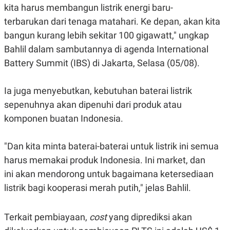
R
T
kita harus membangun listrik energi baru-
I
terbarukan dari tenaga matahari. Ke depan, akan kita
S
I
bangun kurang lebih sekitar 100 gigawatt," ungkap
N
G
Bahlil dalam sambutannya di agenda International
K
Battery Summit (IBS) di Jakarta, Selasa (05/08).
G
M
E
Ia juga menyebutkan, kebutuhan baterai listrik
D
I
sepenuhnya akan dipenuhi dari produk atau
A
.
komponen buatan Indonesia.
I
D
"Dan kita minta baterai-baterai untuk listrik ini semua
harus memakai produk Indonesia. Ini market, dan
SITEMAP
PROFILE
TERM
ini akan mendorong untuk bagaimana ketersediaan
OF
listrik bagi kooperasi merah putih," jelas Bahlil.
USE
PEDOMAN
PEMBERITAAN
Terkait pembiayaan,
cost
yang diprediksi akan
SIBER
PRIVACY