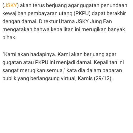
A
A
(
JSKY
) akan terus berjuang agar gugatan penundaan
S
L
kewajiban pembayaran utang (PKPU) dapat berakhir
I
dengan damai. Direktur Utama JSKY Jung Fan
K
I
E
N
mengatakan bahwa kepailitan ini merugikan banyak
U
D
A
U
pihak.
N
S
G
T
A
R
"Kami akan hadapinya. Kami akan berjuang agar
N
I
gugatan atau PKPU ini menjadi damai. Kepailitan ini
P
I
E
N
sangat merugikan semua," kata dia dalam paparan
L
T
U
E
publik yang berlangsung virtual, Kamis (29/12).
A
R
N
N
G
A
U
S
S
I
A
O
H
N
A
A
L
P
R
E
E