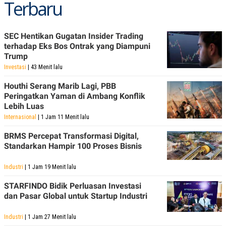
Terbaru
C
L
A
E
D
A
E
S
M
E
SEC Hentikan Gugatan Insider Trading
Y
.
terhadap Eks Bos Ontrak yang Diampuni
I
Trump
D
Investasi
| 43 Menit lalu
L
K
A
I
Houthi Serang Marib Lagi, PBB
N
N
Peringatkan Yaman di Ambang Konflik
G
E
G
R
Lebih Luas
A
J
Internasional
| 1 Jam 11 Menit lalu
N
A
A
E
BRMS Percepat Transformasi Digital,
N
M
C
I
Standarkan Hampir 100 Proses Bisnis
E
T
T
E
Industri
| 1 Jam 19 Menit lalu
A
N
K
STARFINDO Bidik Perluasan Investasi
E
A
dan Pasar Global untuk Startup Industri
P
D
A
V
P
E
Industri
| 1 Jam 27 Menit lalu
E
R