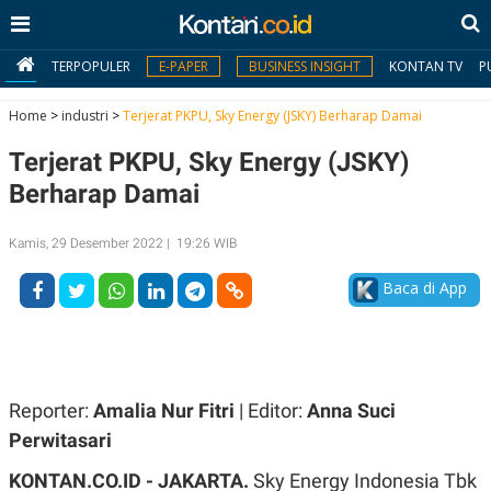
TERPOPULER
E-PAPER
BUSINESS INSIGHT
KONTAN TV
P
Home
>
industri
>
Terjerat PKPU, Sky Energy (JSKY) Berharap Damai
Terjerat PKPU, Sky Energy (JSKY)
MY
KONTAN
Berharap Damai
Daftar
Kamis, 29 Desember 2022 | 19:26 WIB
Masuk
Baca di App
BERITA
I
N
Reporter:
Amalia Nur Fitri
| Editor:
Anna Suci
N
A
V
S
Perwitasari
E
I
S
O
KONTAN.CO.ID - JAKARTA.
Sky Energy Indonesia Tbk
T
N