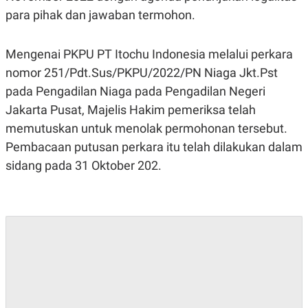
A
I
para pihak dan jawaban termohon.
S
V
K
E
E
M
Mengenai PKPU PT Itochu Indonesia melalui perkara
E
N
nomor 251/Pdt.Sus/PKPU/2022/PN Niaga Jkt.Pst
T
pada Pengadilan Niaga pada Pengadilan Negeri
E
R
Jakarta Pusat, Majelis Hakim pemeriksa telah
I
A
memutuskan untuk menolak permohonan tersebut.
N
Pembacaan putusan perkara itu telah dilakukan dalam
L
sidang pada 31 Oktober 202.
E
S
T
A
R
I
KANAL
P
I
U
M