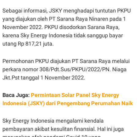
E
E
H
S
Sebagai informasi, JSKY menghadapi tuntutan PKPU
A
T
T
Y
yang diajukan oleh PT Sarana Raya Ninaren pada 1
A
L
N
E
November 2022. PKPU disodorkan Sarana Raya,
E
A
karena Sky Energy Indonesia tidak sanggup bayar
N
N
G
A
utang Rp 817,21 juta.
L
L
I
I
S
S
Permohonan PKPU diajukan PT Sarana Raya melalui
H
I
S
perkara nomor 308/Pdt.Sus/PKPU/2022/PN. Niaga
E
K
Jkt.Pst tanggal 1 November 2022.
X
O
E
L
C
O
Baca Juga:
U
M
Permintaan Solar Panel Sky Energy
T
Indonesia (JSKY) dari Pengembang Perumahan Naik
I
V
E
C
Sky Energy Indonesia mengalami kendala
O
pembayaran akibat kesulitan finansial. Hal ini juga
R
N