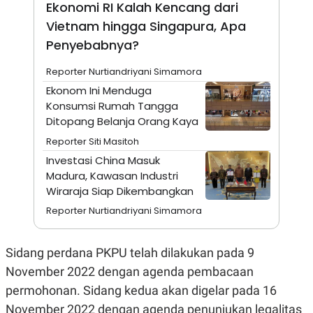
Ekonomi RI Kalah Kencang dari
N
S
Vietnam hingga Singapura, Apa
E
E
W
R
Penyebabnya?
S
E
S
M
E
O
Reporter Nurtiandriyani Simamora
T
N
Ekonom Ini Menduga
U
I
P
A
Konsumsi Rumah Tangga
Ditopang Belanja Orang Kaya
A
K
D
I
Reporter Siti Masitoh
V
L
A
Investasi China Masuk
S
Madura, Kawasan Industri
K
O
Wiraraja Siap Dikembangkan
R
P
Reporter Nurtiandriyani Simamora
O
R
A
Sidang perdana PKPU telah dilakukan pada 9
S
I
November 2022 dengan agenda pembacaan
K
N
permohonan. Sidang kedua akan digelar pada 16
I
A
L
T
November 2022 dengan agenda penunjukan legalitas