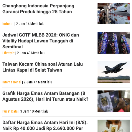
R
T
Changhong Indonesia Perpanjang
I
Garansi Produk hingga 25 Tahun
S
I
N
Industri
| 2 Jam 14 Menit lalu
G
K
Jadwal GOTF MLBB 2026: ONIC dan
G
Vitality Hadapi Lawan Tangguh di
M
Semifinal
E
D
Lifestyle
| 2 Jam 40 Menit lalu
I
A
Taiwan Kecam China soal Aturan Lalu
.
Lintas Kapal di Selat Taiwan
I
D
Internasional
| 2 Jam 47 Menit lalu
Grafik Harga Emas Antam Batangan (8
SITEMAP
PROFILE
TERM
Agustus 2026), Hari Ini Turun atau Naik?
OF
USE
Pusat Data
| 3 Jam 10 Menit lalu
PEDOMAN
PEMBERITAAN
Daftar Harga Emas Antam Hari Ini (8/8):
SIBER
Naik Rp 40.000 Jadi Rp 2.690.000 Per
PRIVACY