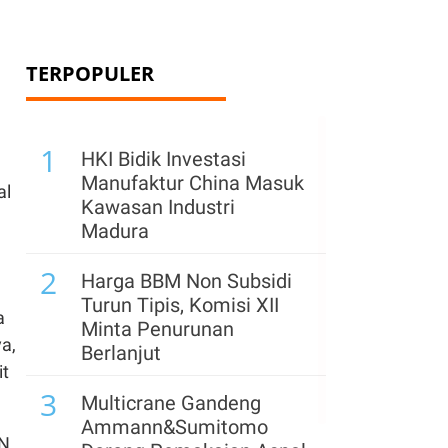
TERPOPULER
1
HKI Bidik Investasi
Manufaktur China Masuk
al
Kawasan Industri
Madura
2
Harga BBM Non Subsidi
Turun Tipis, Komisi XII
a
Minta Penurunan
ya,
Berlanjut
it
3
Multicrane Gandeng
Ammann&Sumitomo
DN