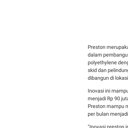
Preston merupakan
dalam pembangun
polyethylene den
skid dan pelind
dibangun di lokas
Inovasi ini mamp
menjadi Rp 90 juta
Preston mampu me
per bulan menjadi
"Inovasi preston