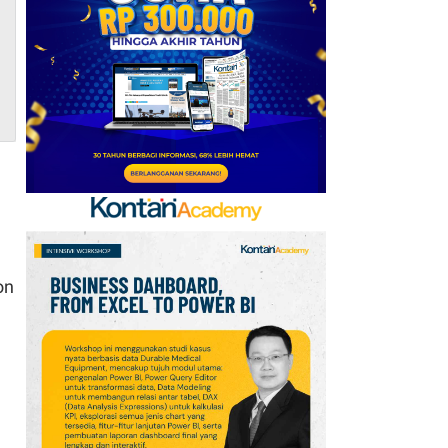
6
Daftar Negara ASEAN
Berdasarkan Pendapatan
versi Bank Dunia, Posisi
Indonesia?
7
Telegram Sempat Hilang
dari App Store, Ini
Penjelasan Apple dan
Durov
8
Kabar Transfer Man
United: 6 Pemain
on
Berpeluang Hengkang
Sebelum Deadline
9
Link dan Syarat
Dokumen Pendaftaran
Pandang Istana untuk