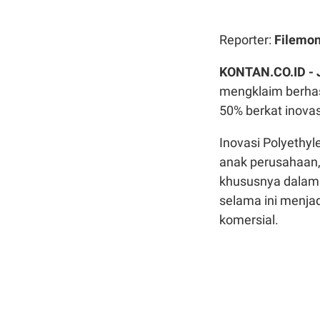
Reporter:
Filemo
KONTAN.CO.ID -
mengklaim berhas
50% berkat inovasi
Inovasi Polyethyl
anak perusahaan, 
khususnya dalam
selama ini menjad
komersial.