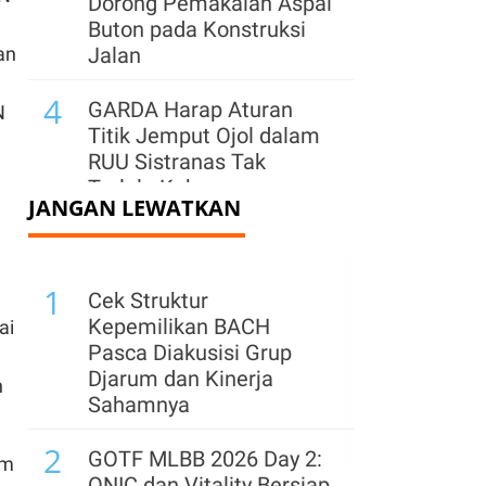
Dorong Pemakaian Aspal
Buton pada Konstruksi
an
Jalan
4
GARDA Harap Aturan
N
Titik Jemput Ojol dalam
RUU Sistranas Tak
Terlalu Kaku
JANGAN LEWATKAN
5
Industri Taman Rekreasi
Berpeluang Tumbuh,
1
Pelaku Usaha Bidik
Cek Struktur
Pasar Domestik
Kepemilikan BACH
ai
Pasca Diakusisi Grup
6
Pemadaman Masih
Djarum dan Kinerja
n
Melanda Kalimantan,
Sahamnya
Keandalan Sistem
2
Kelistrikan Kembali Jadi
GOTF MLBB 2026 Day 2:
am
Sorotan
ONIC dan Vitality Bersiap