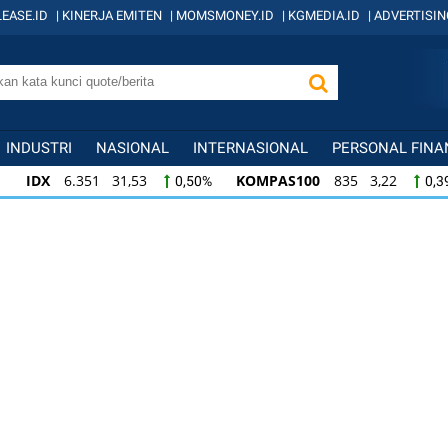
EASE.ID
|
KINERJA EMITEN
|
MOMSMONEY.ID
|
KGMEDIA.ID
|
ADVERTISIN
INDUSTRI
NASIONAL
INTERNASIONAL
PERSONAL FINA
IDX
6.351 31,53
KOMPAS100
835 3,22
0,50%
0,3
IDX
6.351 31,53
KOMPAS100
835 3,22
0,50%
0,3
KOMPAS100
835 3,22
LQ45
634 -1,22
0,39%
-0,1