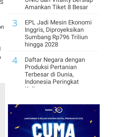
RS
Amankan Tiket 8 Besar
3
EPL Jadi Mesin Ekonomi
on
Inggris, Diproyeksikan
Sumbang Rp796 Triliun
hingga 2028
l
p
4
Daftar Negara dengan
Produksi Pertanian
Terbesar di Dunia,
Indonesia Peringkat
Kelima
5
Kabar Baru Transfer Yan
Diomande ke Real
Madrid: RB Leipzig Minta
Rp 2,7 Triliun