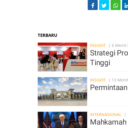
TERBARU
INSIGHT
| 6 Menit 
Strategi P
Tinggi
INSIGHT
| 13 Menit
Permintaan 
INTERNASIONAL
| 
Mahkamah A