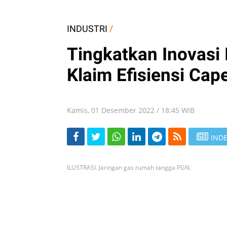
INDUSTRI
/
Tingkatkan Inovasi 
Klaim Efisiensi Ca
Kamis, 01 Desember 2022 / 18:45 WIB
INDE
ILUSTRASI. Jaringan gas rumah tangga PGN.