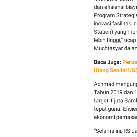
dan efisiensi bia
Program Strategis
inovasi fasilitas
Station) yang m
lebih tinggi," uc
Muchtasyar dalam
Baca Juga:
Perus
Utang Senilai US
Achmad mengungka
Tahun 2019 dan 1
target 1 juta Sa
tepat guna. Efis
ekonomi pemasang
“Selama ini, RS 