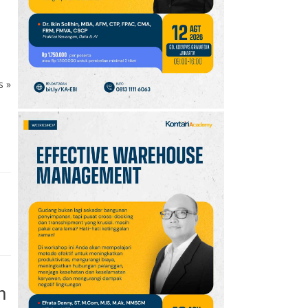
Ikut Upacara HUT Ke-81
RI
10
Sejarah Hari
Keantariksaan Nasional
ks
»
Setiap 6 Agustus dan
Cara Merayakannya
h