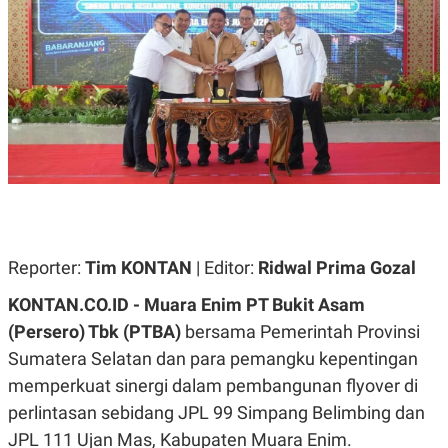
A
A
S
L
I
K
I
E
N
U
D
A
U
N
S
G
T
A
R
N
I
P
I
E
N
L
T
U
E
Reporter:
Tim KONTAN
| Editor:
Ridwal Prima Gozal
A
R
N
N
KONTAN.CO.ID -
Muara Enim PT Bukit Asam
G
A
U
S
(Persero) Tbk (PTBA)
bersama Pemerintah Provinsi
S
I
A
O
Sumatera Selatan dan para pemangku kepentingan
H
N
memperkuat sinergi dalam pembangunan flyover di
A
A
L
perlintasan sebidang JPL 99 Simpang Belimbing dan
P
R
JPL 111 Ujan Mas, Kabupaten Muara Enim.
E
E