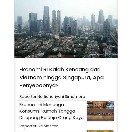
S
A
A
G
T
E
D
S
A
T
A
K
L
O
I
N
P
T
S
A
U
N
S
T
Ekonomi RI Kalah Kencang dari
V
Vietnam hingga Singapura, Apa
Penyebabnya?
JARINGAN
Reporter Nurtiandriyani Simamora
K
P
Ekonom Ini Menduga
O
R
N
E
Konsumsi Rumah Tangga
T
S
Ditopang Belanja Orang Kaya
A
S
N
R
Reporter Siti Masitoh
A
E