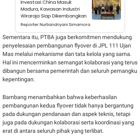
Investasi China Masuk
C
L
A
E
Madura, Kawasan Industri
D
A
Wiraraja Siap Dikembangkan
E
S
M
E
Reporter Nurtiandriyani Simamora
Y
.
I
Sementara itu, PTBA juga berkomitmen mendukung
D
L
K
penyelesaian pembangunan flyover di JPL 111 Ujan
A
I
Mas melalui mekanisme dan tata kelola yang sama.
N
N
G
E
Hal ini mencerminkan semangat kolaborasi yang terus
G
R
A
J
dibangun bersama pemerintah dan seluruh pemangku
N
A
kepentingan.
A
E
N
M
C
I
E
T
Bambang menambahkan bahwa keberhasilan
T
E
A
N
pembangunan kedua flyover tidak hanya bergantung
K
pada dukungan pendanaan dan aspek teknis, tetapi
E
A
juga pada dukungan kolaborasi serta koordinasi yang
P
D
A
V
erat di antara seluruh pihak yang terlibat.
P
E
E
R