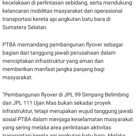
E
kecelakaan di perlintasan sebidang, serta mendukung
R
kelancaran mobilitas masyarakat dan operasional
F
B
transportasi kereta api angkutan batu bara di
O
U
K
S
Sumatera Selatan.
U
I
S
N
E
S
PTBA memandang pembangunan flyover sebagai
S
bagian dari tanggung jawab perusahaan dalam
I
N
menciptakan infrastruktur yang aman dan
S
I
memberikan manfaat jangka panjang bagi
G
masyarakat.
H
T
S
B
"Pembangunan flyover di JPL 99 Simpang Belimbing
T
E
O
L
dan JPL 111 Ujan Mas bukan sekadar proyek
C
A
K
N
infrastruktur, tetapi merupakan wujud tanggung jawab
S
J
sosial PTBA dalam menjaga keselamatan masyarakat
E
A
T
O
yang sering melalui area perlintasan aktivitas
U
N
P
transportasi kereta api angkutan batu bara. Melalui