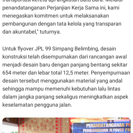
N
S
penandatanganan Perjanjian Kerja Sama ini, kami
E
E
W
R
menegaskan komitmen untuk melaksanakan
S
E
pembangunan dengan tata kelola yang transparan
S
M
E
O
dan akuntabel," tuturnya.
T
N
U
I
P
A
Untuk flyover JPL 99 Simpang Belimbing, desain
A
K
D
I
konstruksi telah disempurnakan dari rancangan awal
V
L
menjadi desain baru dengan panjang bentang sekitar
A
S
654 meter dan lebar total 12,5 meter. Penyempurnaan
K
O
desain tersebut menggunakan material yang andal
R
sehingga mampu memenuhi kebutuhan lalu lintas
P
O
dalam jangka panjang sekaligus meningkatkan aspek
R
A
keselamatan pengguna jalan.
S
I
K
N
I
A
L
T