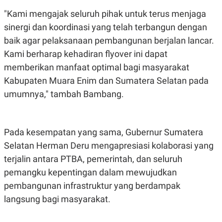
R
T
I
"Kami mengajak seluruh pihak untuk terus menjaga
S
sinergi dan koordinasi yang telah terbangun dengan
I
N
baik agar pelaksanaan pembangunan berjalan lancar.
G
Kami berharap kehadiran flyover ini dapat
K
G
memberikan manfaat optimal bagi masyarakat
M
Kabupaten Muara Enim dan Sumatera Selatan pada
E
D
umumnya," tambah Bambang.
I
A
.
I
D
Pada kesempatan yang sama, Gubernur Sumatera
Selatan Herman Deru mengapresiasi kolaborasi yang
terjalin antara PTBA, pemerintah, dan seluruh
SITEMAP
PROFILE
TERM
pemangku kepentingan dalam mewujudkan
OF
USE
pembangunan infrastruktur yang berdampak
PEDOMAN
langsung bagi masyarakat.
PEMBERITAAN
SIBER
PRIVACY