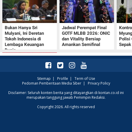
Bukan Hanya Sri
Jadwal Perempat Final
Kontr
Mulyani, Ini Deretan
GOTF MLBB 2026: ONIC
Myung-
Tokoh Indonesia di
dan Vitality Bersiap
Polisi
Lembaga Keuangan
Amankan Semifinal
Sepak 
Dunia
Sitemap
|
Profile
|
Term of Use
Pedoman Pemberitaan Media Siber
|
Privacy Policy
Promo JSM Superindo
Disclaimer: Seluruh konten berita yang ditayangkan di kontan.co.id ini
merupakan tanggung jawab Pemimpin Redaksi.
7–9 Agustus 2026,
Minyak Goreng
Copyright 2026. All rights reserved
Rp37.900 hingga Buah
Diskon 50%