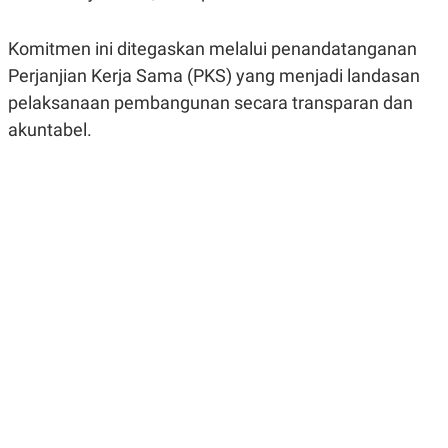
R
G
S
I
O
O
Komitmen ini ditegaskan melalui penandatanganan
N
N
Perjanjian Kerja Sama (PKS) yang menjadi landasan
A
A
L
L
pelaksanaan pembangunan secara transparan dan
F
I
akuntabel.
N
A
N
C
E
Y
C
A
A
N
R
G
I
T
T
E
A
R
H
.
U
.
.
K
L
E
I
S
F