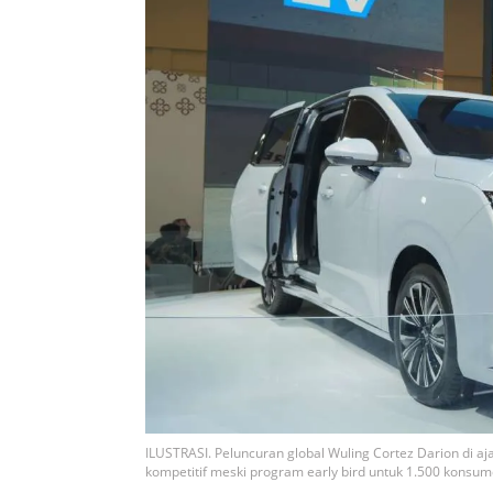
ILUSTRASI. Peluncuran global Wuling Cortez Darion di a
kompetitif meski program early bird untuk 1.500 konsum