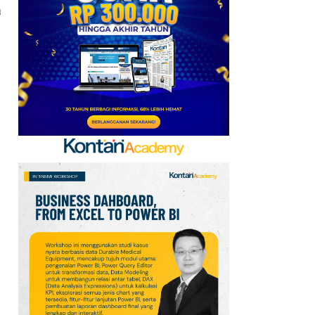
Mobile Update 7 Agustus
a
2026: Klaim Ribuan
Gems Gratis!
7
FIFA Akhirnya Cairkan
Hadiah Timnas Yordania
yang Tertunda 8 Bulan
8
Promo Alfamart Murah
Banget 7–13 Agustus
2026, Sunlight hingga
Bebelac Diskon
9
Promo JSM Alfamart 7–
9 Agustus 2026, Minyak
Goreng 2 Liter Mulai
Rp41.500