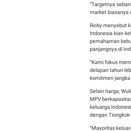
“Targetnya seban
market biasanya n
Ricky menyebut ko
Indonesia kian k
pemahaman kebut
panjangnya di Ind
“Kami fokus mem
delapan tahun le
komitmen jangka 
Selain harga, Wu
MPV berkapasitas
keluarga Indones
dengan Tiongkok y
“Mayoritas keluar