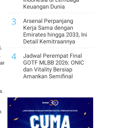
Tekstil Tumbuh 6,36%
Keuangan Dunia
pada Kuartal II-2026
3
Arsenal Perpanjang
Kerja Sama dengan
Emirates hingga 2033, Ini
Detail Kemitraannya
,
4
.
Jadwal Perempat Final
GOTF MLBB 2026: ONIC
ar
dan Vitality Bersiap
Amankan Semifinal
5
Segera Lepas Saham
a.
Treasuri 9,63 Miliar, Cek
Profil Emiten DSSA
hingga Kinerjanya
m
6
Cek Kode Redeem EA FC