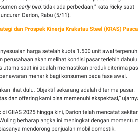
onsumen
early bird
, tidak ada perbedaan,” kata Ricky saat
eluncuran Darion, Rabu (5/11).
trategi dan Prospek Kinerja Krakatau Steel (KRAS) Pasca
enyesuaian harga setelah kuota 1.500 unit awal terpenuhi
 perusahaan akan melihat kondisi pasar terlebih dahulu
s utama saat ini adalah memastikan produk diterima pas
penawaran menarik bagi konsumen pada fase awal.
akan lihat dulu. Objektif sekarang adalah diterima pasar.
as dan offering kami bisa memenuhi ekspektasi,” ujarny
k di GIIAS 2025 hingga kini, Darion telah mencatat sekitar
Wuling berharap angka ini meningkat dengan momentu
 biasanya mendorong penjualan mobil domestik.