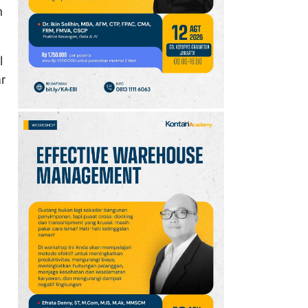
10
Klasemen Grup A Piala
n
AFF 2026: Ini Skenario
Indonesia Lolos ke
Semifinal
l
r