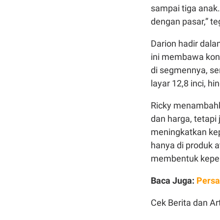
sampai tiga anak.
dengan pasar,” t
Darion hadir dal
ini membawa konf
di segmennya, ser
layar 12,8 inci, h
Ricky menambahka
dan harga, tetapi
meningkatkan kep
hanya di produk at
membentuk keperc
Baca Juga:
Persa
Cek Berita dan Art