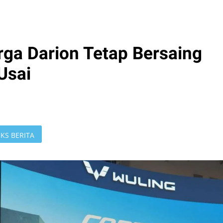
rga Darion Tetap Bersaing
Usai
KS BERITA