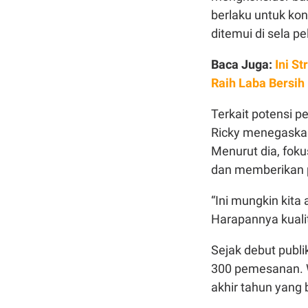
berlaku untuk k
ditemui di sela p
Baca Juga:
Ini S
Raih Laba Bersih
Terkait potensi p
Ricky menegaskan
Menurut dia, foku
dan memberikan 
“Ini mungkin kita 
Harapannya kualit
Sejak debut publi
300 pemesanan. 
akhir tahun yang