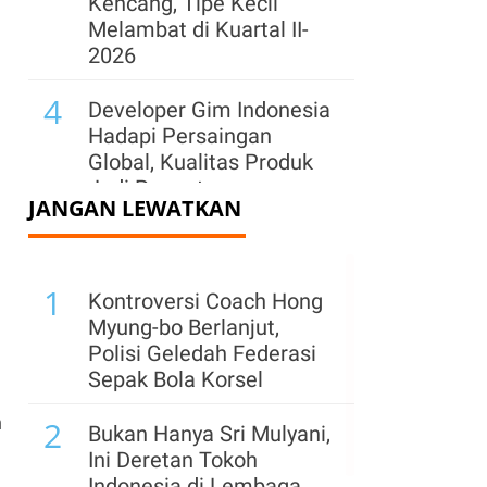
Kencang, Tipe Kecil
Melambat di Kuartal II-
2026
4
Developer Gim Indonesia
Hadapi Persaingan
Global, Kualitas Produk
Jadi Penentu
JANGAN LEWATKAN
5
Industri Gim Nasional
Perlu Perkuat IP agar
1
Tak Sekadar Jadi Pasar
Kontroversi Coach Hong
Myung-bo Berlanjut,
6
Erajaya (ERAA) Ekspansi
Polisi Geledah Federasi
di Sektor F&B, Bangun
Sepak Bola Korsel
Usaha Patungan dengan
h
2
Oriental Coffee
Bukan Hanya Sri Mulyani,
Ini Deretan Tokoh
7
Mulai Pulih, Industri
Indonesia di Lembaga