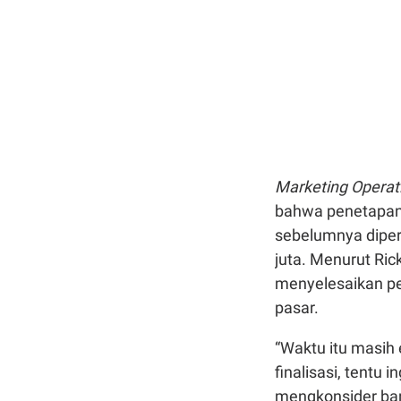
Marketing Operat
bahwa penetapan h
sebelumnya diper
juta. Menurut Ric
menyelesaikan p
pasar.
“Waktu itu masih
finalisasi, tentu
mengkonsider ban