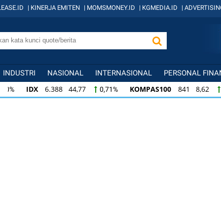
EASE.ID
|
KINERJA EMITEN
|
MOMSMONEY.ID
|
KGMEDIA.ID
|
ADVERTISIN
INDUSTRI
NASIONAL
INTERNASIONAL
PERSONAL FINA
IDX
6.388 44,77
KOMPAS100
841 8,62
0,71%
1,0
KOMPAS100
841 8,62
LQ45
638 7,02
1,04%
1,11
LQ45
638 7,02
ISSI
221 2,20
IDX3
1,11%
1,01%