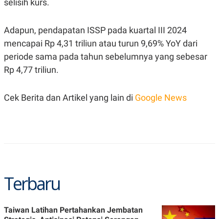
selisih kurs.
R
T
I
S
I
Adapun, pendapatan ISSP pada kuartal III 2024
N
mencapai Rp 4,31 triliun atau turun 9,69% YoY dari
G
periode sama pada tahun sebelumnya yang sebesar
K
G
Rp 4,77 triliun.
M
E
D
I
Cek Berita dan Artikel yang lain di
Google News
A
.
I
D
SITEMAP
PROFILE
TERM
OF
Terbaru
USE
PEDOMAN
PEMBERITAAN
SIBER
Taiwan Latihan Pertahankan Jembatan
PRIVACY