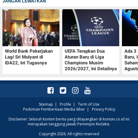
JANGAN LEWATKAN
World Bank Pekerjakan
UEFA Terapkan Dua
Ada 3
Lagi Sri Mulyani di
Aturan Baru di Liga
Baru, 
IDA22, Ini Tugasnya
Champions Musim
Saham
2026/2027, Ini Detailnya
Agust
Sitemap
|
Profile
|
Term of Use
Pedoman Pemberitaan Media Siber
|
Privacy Policy
Disclaimer: Seluruh konten berita yang ditayangkan di kontan.co.id ini
merupakan tanggung jawab Pemimpin Redaksi.
Copyright 2026. All rights reserved