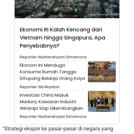
N
S
E
E
W
R
S
E
S
M
Ekonomi RI Kalah Kencang dari
E
O
T
N
Vietnam hingga Singapura, Apa
U
I
P
A
Penyebabnya?
A
K
D
I
Reporter Nurtiandriyani Simamora
V
L
Ekonom Ini Menduga
A
S
Konsumsi Rumah Tangga
K
Ditopang Belanja Orang Kaya
O
R
Reporter Siti Masitoh
P
Investasi China Masuk
O
R
Madura, Kawasan Industri
A
Wiraraja Siap Dikembangkan
S
I
Reporter Nurtiandriyani Simamora
K
N
I
A
"Strategi ekspor ke pasar-pasar di negara yang
L
T