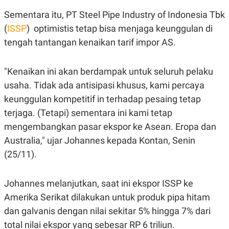
S
A
A
G
Sementara itu, PT Steel Pipe Industry of Indonesia Tbk
T
E
(
ISSP
) optimistis tetap bisa menjaga keunggulan di
D
S
A
tengah tantangan kenaikan tarif impor AS.
T
A
K
L
"Kenaikan ini akan berdampak untuk seluruh pelaku
O
I
N
P
usaha. Tidak ada antisipasi khusus, kami percaya
T
S
keunggulan kompetitif in terhadap pesaing tetap
A
U
N
S
terjaga. (Tetapi) sementara ini kami tetap
T
V
mengembangkan pasar ekspor ke Asean. Eropa dan
Australia," ujar Johannes kepada Kontan, Senin
JARINGAN
(25/11).
K
P
Johannes melanjutkan, saat ini ekspor ISSP ke
O
R
N
E
Amerika Serikat dilakukan untuk produk pipa hitam
T
S
A
S
dan galvanis dengan nilai sekitar 5% hingga 7% dari
N
R
A
E
total nilai ekspor yang sebesar RP 6 triliun.