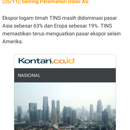
(25/11), Seiring Pelemahan Dolar AS
E
R
F
B
Ekspor logam timah TINS masih didominasi pasar
O
U
K
S
Asia sebesar 63% dan Eropa sebesar 19%. TINS
U
I
S
N
memastikan terus menguatkan pasar ekspor selain
E
Amerika.
S
S
I
N
S
I
G
H
NASIONAL
T
S
B
T
E
O
L
C
A
K
N
S
J
E
A
T
O
U
N
P