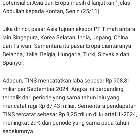
potensial di Asia dan Eropa masih dilanjutkan," jelas
A
I
S
V
Abdullah kepada Kontan, Senin (25/11).
K
E
E
M
E
Jika dirinci, pasar Asia tujuan ekspor PT Timah antara
N
lain Singapura, Korea Selatan, India, Jepang, China
T
E
dan Taiwan. Sementara itu pasar Eropa diantaranya
R
I
Belanda, Italia, Belgia, Hungaria, Turki, Slovakia dan
A
Spanyol.
N
L
E
Adapun, TINS mencatatkan laba sebesar Rp 908,81
S
T
miliar per September 2024. Angka ini berbanding
A
R
terbalik dari periode yang sama tahun lalu yang
I
mencatat rugi Rp 87,43 miliar. Sementara pendapatan
TINS tercatat sebesar Rp 8,25 triliun di kuartal III-2024,
KANAL
meningkat 29% dari periode yang sama pada tahun
sebelumnya.
P
I
U
M