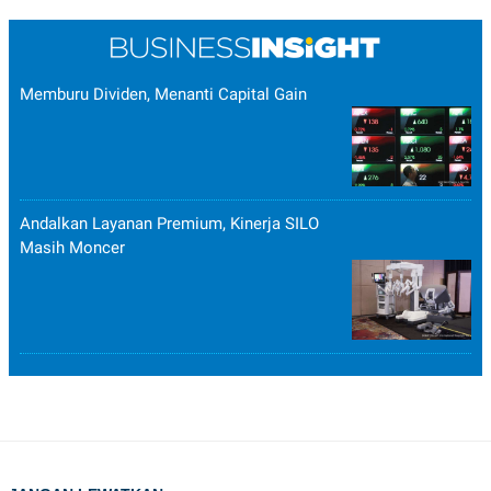
Memburu Dividen, Menanti Capital Gain
Andalkan Layanan Premium, Kinerja SILO
Masih Moncer