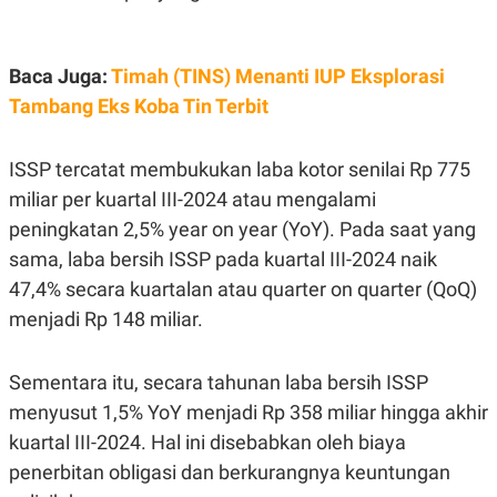
C
L
A
E
D
A
E
S
Baca Juga:
Timah (TINS) Menanti IUP Eksplorasi
M
E
Y
.
Tambang Eks Koba Tin Terbit
I
D
L
K
ISSP tercatat membukukan laba kotor senilai Rp 775
A
I
N
N
miliar per kuartal III-2024 atau mengalami
G
E
peningkatan 2,5% year on year (YoY). Pada saat yang
G
R
A
J
sama, laba bersih ISSP pada kuartal III-2024 naik
N
A
A
E
47,4% secara kuartalan atau quarter on quarter (QoQ)
N
M
menjadi Rp 148 miliar.
C
I
E
T
T
E
A
N
Sementara itu, secara tahunan laba bersih ISSP
K
menyusut 1,5% YoY menjadi Rp 358 miliar hingga akhir
E
A
P
D
kuartal III-2024. Hal ini disebabkan oleh biaya
A
V
penerbitan obligasi dan berkurangnya keuntungan
P
E
E
R