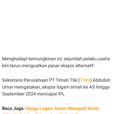
E
E
H
S
A
T
T
Y
A
L
N
E
E
A
N
N
G
A
L
L
I
I
S
S
H
I
S
Menghadapi kemungkinan ini, sejumlah pelaku usaha
E
K
kini terus menguatkan pasar ekspor alternatif.
X
O
E
L
C
O
U
M
Sekretaris Perusahaan PT Timah Tbk (
TINS
) Abdullah
T
Umar mengatakan, ekspor logam timah ke AS hingga
I
V
September 2024 mencapai 9%.
E
C
O
R
Baca Juga:
Harga Logam Dasar Menguat Senin
N