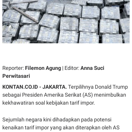
A
A
S
L
I
K
I
E
N
U
D
A
U
N
S
G
T
A
R
N
I
P
I
E
N
Reporter:
Filemon Agung
| Editor:
Anna Suci
L
T
Perwitasari
U
E
A
R
N
N
KONTAN.CO.ID - JAKARTA.
Terpilihnya Donald Trump
G
A
sebagai Presiden Amerika Serikat (AS) menimbulkan
U
S
S
I
kekhawatiran soal kebijakan tarif impor.
A
O
H
N
A
A
L
Sejumlah negara kini dihadapkan pada potensi
P
R
kenaikan tarif impor yang akan diterapkan oleh AS
E
E