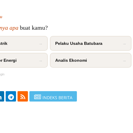
MU
inya apa
buat kamu?
trik
→
Pelaku Usaha Batubara
→
or Energi
→
Analis Ekonomi
→
ogin
INDEKS BERITA