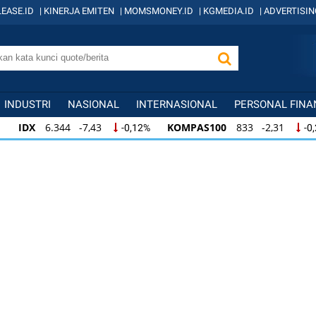
EASE.ID
|
KINERJA EMITEN
|
MOMSMONEY.ID
|
KGMEDIA.ID
|
ADVERTISIN
INDUSTRI
NASIONAL
INTERNASIONAL
PERSONAL FINA
IDX
6.344 -7,43
KOMPAS100
833 -2,31
-0,12%
-0
IDX
6.344 -7,43
KOMPAS100
833 -2,31
-0,12%
-0,
KOMPAS100
833 -2,31
LQ45
631 -3,13
-0,28%
-0,