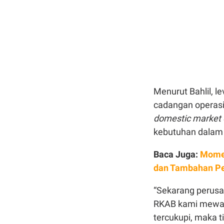
Menurut Bahlil, l
cadangan operasi
domestic market 
kebutuhan dalam n
Baca Juga:
Momen
dan Tambahan P
“Sekarang perus
RKAB kami mewaji
tercukupi, maka ti