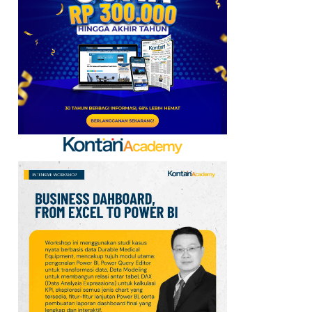
Baru, Ini Daftar 54
Saham HSC BEI per 6
Agustus 2026
7
UEFA hingga Luis Figo,
Ini Daftar Pihak yang
Menentang Gianni
Infantino
8
Krisis Migrasi Ancam
Status Maroko sebagai
Tuan Rumah Piala Dunia
2030
9
Promo Super Hemat
Indomaret 6–19 Agustus
2026, Diskon Kebutuhan
Rumah hingga 40%