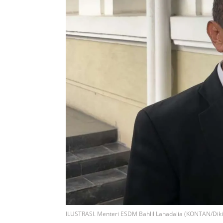
ILUSTRASI. Menteri ESDM Bahlil Lahadalia (KONTAN/Dik