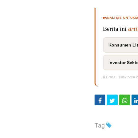
ANALISIS UNTUK
Berita ini
art
Konsumen Lis
Investor Sekt
🔒 Gratis · Tidak perlu l
Tag