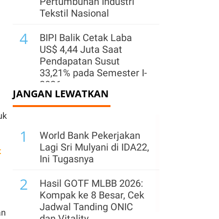
Pertumbuhan Industri
Tekstil Nasional
4
BIPI Balik Cetak Laba
US$ 4,44 Juta Saat
Pendapatan Susut
33,21% pada Semester I-
2026
JANGAN LEWATKAN
5
Pasokan Semen di Aceh
uk
Dikebut, Produksi dan
1
Distribusi Dioptimalkan
World Bank Pekerjakan
Lagi Sri Mulyani di IDA22,
t
6
Produksi Pertambangan
Ini Tugasnya
Kuartal II-2026
2
Terkontraksi,
Hasil GOTF MLBB 2026:
Pemangkasan RKAB
Kompak ke 8 Besar, Cek
Jadi Biang Kerok
Jadwal Tanding ONIC
an
dan Vitality