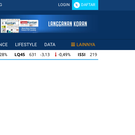
G
LOGIN
DAFTAR
NCE
LIFESTYLE
DATA
LAINNYA
LQ45
631 -3,13
ISSI
219 -0,63
,28%
-0,49%
-0,29%
LQ45
631 -3,13
ISSI
219 -0,63
28%
-0,49%
-0,29%
ISSI
219 -0,63
IDX30
354 -1,64
49%
-0,29%
-0,46%