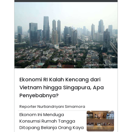
N
S
E
E
W
R
S
E
S
M
E
O
T
N
U
I
P
A
A
K
D
I
V
L
A
S
K
Ekonomi RI Kalah Kencang dari
O
R
Vietnam hingga Singapura, Apa
P
O
Penyebabnya?
R
A
Reporter Nurtiandriyani Simamora
S
I
Ekonom Ini Menduga
K
N
Konsumsi Rumah Tangga
I
A
Ditopang Belanja Orang Kaya
L
T