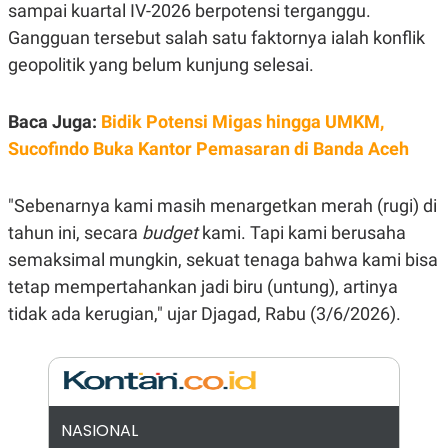
E
sampai kuartal IV-2026 berpotensi terganggu.
R
Gangguan tersebut salah satu faktornya ialah konflik
F
B
O
U
geopolitik yang belum kunjung selesai.
K
S
U
I
S
N
Baca Juga:
Bidik Potensi Migas hingga UMKM,
E
S
Sucofindo Buka Kantor Pemasaran di Banda Aceh
S
I
N
"Sebenarnya kami masih menargetkan merah (rugi) di
S
I
tahun ini, secara
budget
kami. Tapi kami berusaha
G
H
semaksimal mungkin, sekuat tenaga bahwa kami bisa
T
tetap mempertahankan jadi biru (untung), artinya
S
B
tidak ada kerugian," ujar Djagad, Rabu (3/6/2026).
T
E
O
L
C
A
K
N
S
J
E
A
T
O
U
N
NASIONAL
P