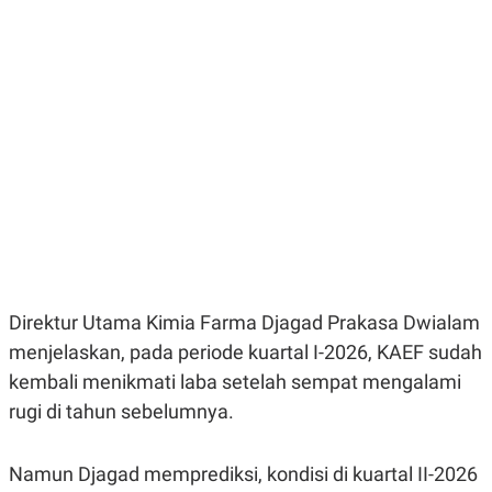
E
E
H
S
A
T
T
Y
A
L
N
E
E
A
N
N
G
A
L
L
I
I
S
S
H
I
S
E
K
X
O
E
L
Direktur Utama Kimia Farma Djagad Prakasa Dwialam
C
O
U
M
menjelaskan, pada periode kuartal I-2026, KAEF sudah
T
I
kembali menikmati laba setelah sempat mengalami
V
E
rugi di tahun sebelumnya.
C
O
R
Namun Djagad memprediksi, kondisi di kuartal II-2026
N