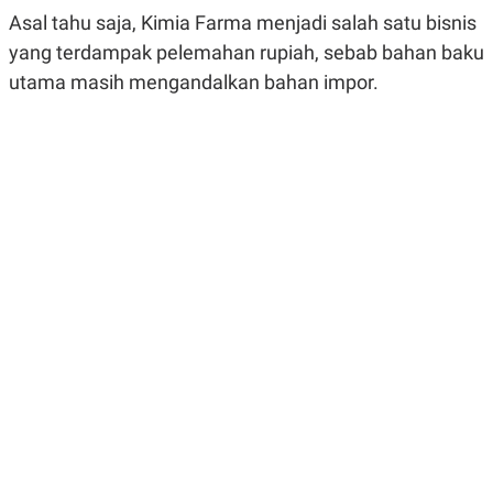
R
G
Asal tahu saja, Kimia Farma menjadi salah satu bisnis
S
I
O
O
yang terdampak pelemahan rupiah, sebab bahan baku
N
N
utama masih mengandalkan bahan impor.
A
A
L
L
F
I
N
A
N
C
E
Y
C
A
A
N
R
G
I
T
T
E
A
R
H
.
U
.
.
K
L
E
I
S
F