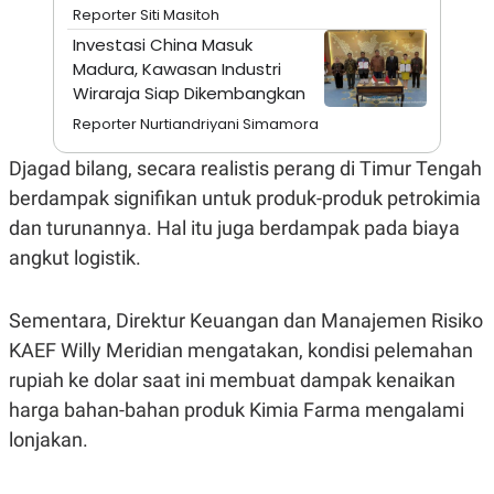
A
I
Reporter Siti Masitoh
S
V
Investasi China Masuk
K
E
E
Madura, Kawasan Industri
M
Wiraraja Siap Dikembangkan
E
N
Reporter Nurtiandriyani Simamora
T
E
Djagad bilang, secara realistis perang di Timur Tengah
R
I
berdampak signifikan untuk produk-produk petrokimia
A
N
dan turunannya. Hal itu juga berdampak pada biaya
L
angkut logistik.
E
S
T
Sementara, Direktur Keuangan dan Manajemen Risiko
A
R
KAEF Willy Meridian mengatakan, kondisi pelemahan
I
rupiah ke dolar saat ini membuat dampak kenaikan
harga bahan-bahan produk Kimia Farma mengalami
KANAL
lonjakan.
P
I
U
M