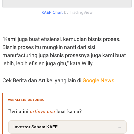
C
L
A
E
D
A
KAEF Chart
by TradingView
E
S
M
E
Y
.
I
D
"Kami juga buat efisiensi, kemudian bisnis proses.
L
K
Bisnis proses itu mungkin nanti dari sisi
A
I
N
N
manufacturing juga bisnis prosesnya juga kami buat
G
E
G
R
lebih, lebih efisien juga gitu," kata Willy.
A
J
N
A
A
E
Cek Berita dan Artikel yang lain di
Google News
N
M
C
I
E
T
T
E
A
N
ANALISIS UNTUKMU
K
Berita ini
artinya apa
buat kamu?
E
A
P
D
A
V
P
E
Investor Saham KAEF
→
E
R