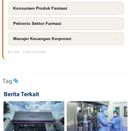
R
T
I
Konsumen Produk Farmasi
→
S
I
N
Pebisnis Sektor Farmasi
→
G
K
G
Manajer Keuangan Korporasi
→
M
E
D
🔒 Gratis · Tidak perlu login
I
A
.
I
D
Tag
Berita Terkait
SITEMAP
PROFILE
TERM
OF
USE
PEDOMAN
PEMBERITAAN
SIBER
PRIVACY