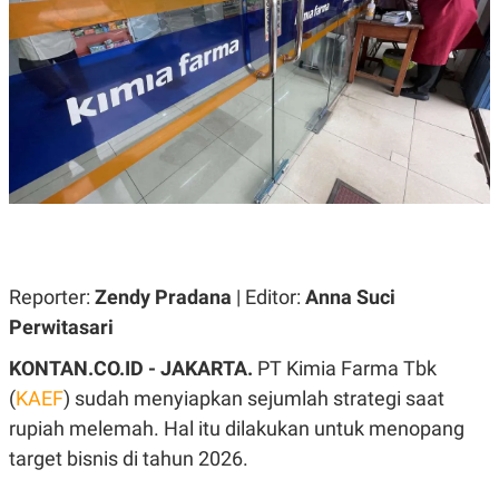
A
A
S
L
I
K
I
E
N
U
D
A
U
N
S
G
T
A
R
N
I
P
I
E
N
L
T
U
E
Reporter:
Zendy Pradana
| Editor:
Anna Suci
A
R
N
N
Perwitasari
G
A
U
S
KONTAN.CO.ID - JAKARTA.
PT Kimia Farma Tbk
S
I
A
O
(
KAEF
) sudah menyiapkan sejumlah strategi saat
H
N
rupiah melemah. Hal itu dilakukan untuk menopang
A
A
L
target bisnis di tahun 2026.
P
R
E
E