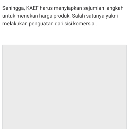
S
A
A
G
Sehingga, KAEF harus menyiapkan sejumlah langkah
T
E
untuk menekan harga produk. Salah satunya yakni
D
S
A
melakukan penguatan dari sisi komersial.
T
A
K
L
O
I
N
P
T
S
A
U
N
S
T
V
JARINGAN
K
P
O
R
N
E
T
S
A
S
N
R
A
E