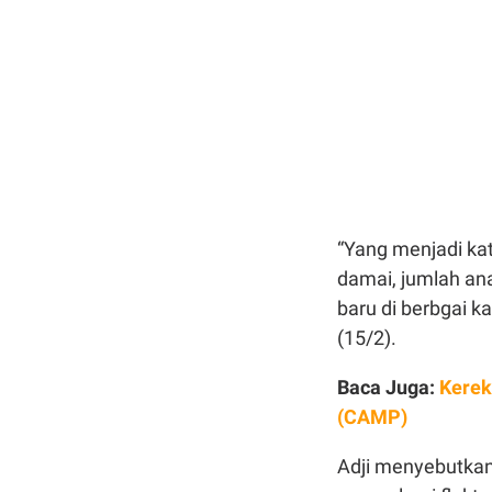
“Yang menjadi kat
damai, jumlah an
baru di berbgai k
(15/2).
Baca Juga:
Kerek
(CAMP)
Adji menyebutkan,