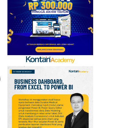
Goreng 2 Liter Mulai
Rp41.500
7
Arsenal Perpanjang
Kerja Sama dengan
Emirates hingga 2033, Ini
Detail Kemitraannya
8
Apa Saja Syarat
Pencairan JHT 10%? Cek
Dokumen dan Panduan
i
untuk Peserta BPJSTK
9
Promo Alfamart Murah
Banget 7–13 Agustus
2026, Sunlight hingga
Bebelac Diskon