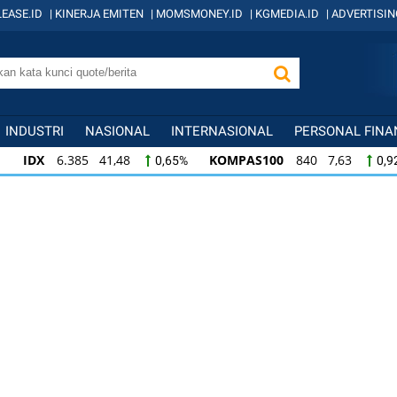
EASE.ID
|
KINERJA EMITEN
|
MOMSMONEY.ID
|
KGMEDIA.ID
|
ADVERTISIN
INDUSTRI
NASIONAL
INTERNASIONAL
PERSONAL FINA
IDX
6.385 41,48
KOMPAS100
840 7,63
0,65%
0,9
KOMPAS100
840 7,63
LQ45
638 7,19
0,92%
1,14
LQ45
638 7,19
ISSI
221 1,63
IDX3
1,14%
0,74%