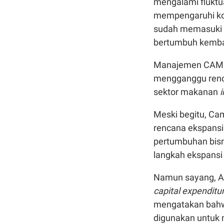
mengalami fluktu
mempengaruhi kon
sudah memasuki 
bertumbuh kemba
Manajemen CAMP p
mengganggu renca
sektor makanan
Meski begitu, Ca
rencana ekspansi 
pertumbuhan bisn
langkah ekspansi
Namun sayang, Ad
capital expenditu
mengatakan bahwa
digunakan untuk 