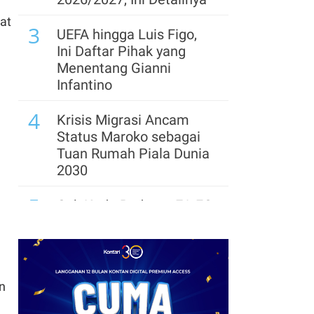
at
3
UEFA hingga Luis Figo,
Ini Daftar Pihak yang
Menentang Gianni
Infantino
4
Krisis Migrasi Ancam
Status Maroko sebagai
Tuan Rumah Piala Dunia
2030
5
Cek Kode Redeem EA FC
Mobile Update 7 Agustus
2026: Klaim Ribuan
Gems Gratis!
6
n
Promo JSM Alfamart 7–
9 Agustus 2026, Minyak