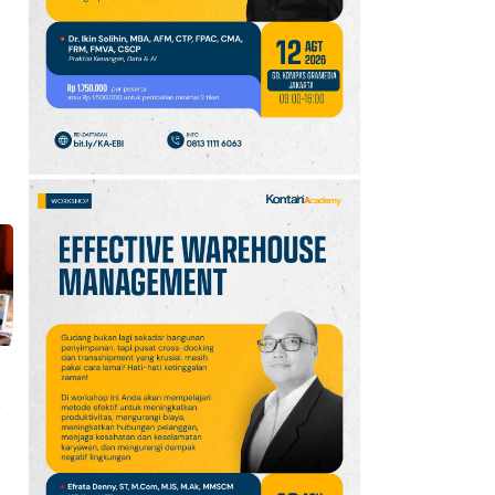
10
Promo JSM Superindo
7–9 Agustus 2026,
Minyak Goreng Rp37.900
hingga Buah Diskon 50%
y