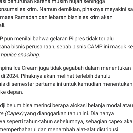
asi penurunan karena musim hujan sehingga
sumsi es krim. Namun demikian, pihaknya meyakini sa
masa Ramadan dan lebaran bisnis es krim akan
li.
un menilai bahwa gelaran Pilpres tidak terlalu
na bisnis perusahaan, sebab bisnis CAMP ini masuk ke
impulse snacking
.
mpina Ice Cream juga tidak gegabah dalam menentukan
di 2024. Pihaknya akan melihat terlebih dahulu
is di semester pertama ini untuk kemudian menentukan
 ke depan.
ji belum bisa merinci berapa alokasi belanja modal atau
re (Capex)
yang dianggarkan tahun ini. Dia hanya
 seperti tahun-tahun sebelumnya, sebagian capex aka
memperbaharui dan menambah alat-alat distribusi.