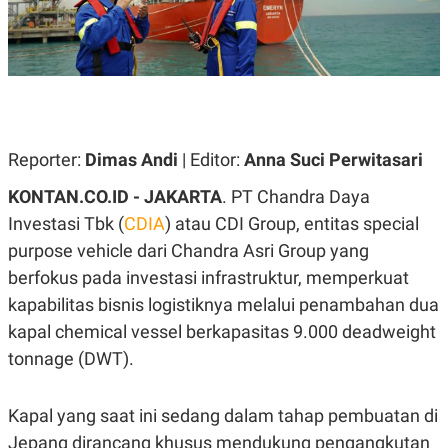
A
A
S
L
I
K
I
E
N
U
D
A
U
N
S
G
T
Reporter:
Dimas Andi
| Editor:
Anna Suci Perwitasari
A
R
N
I
KONTAN.CO.ID - JAKARTA
. PT Chandra Daya
P
I
Investasi Tbk (
CDIA
) atau CDI Group, entitas special
E
N
L
T
purpose vehicle dari Chandra Asri Group yang
U
E
A
R
berfokus pada investasi infrastruktur, memperkuat
N
N
kapabilitas bisnis logistiknya melalui penambahan dua
G
A
U
S
kapal chemical vessel berkapasitas 9.000 deadweight
S
I
A
O
tonnage (DWT).
H
N
A
A
L
Kapal yang saat ini sedang dalam tahap pembuatan di
P
R
Jepang dirancang khusus mendukung pengangkutan
E
E