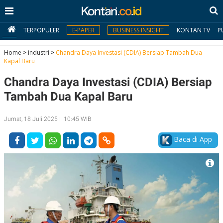
TERPOPULER
E-PAPER
BUSINESS INSIGHT
KONTAN TV
P
Home
>
industri
>
Chandra Daya Investasi (CDIA) Bersiap Tambah Dua
Kapal Baru
MY
Chandra Daya Investasi (CDIA) Bersiap
KONTAN
Tambah Dua Kapal Baru
Daftar
Jumat, 18 Juli 2025 | 10:45 WIB
Masuk
Baca di App
BERITA
I
N
N
A
V
S
E
I
S
O
T
N