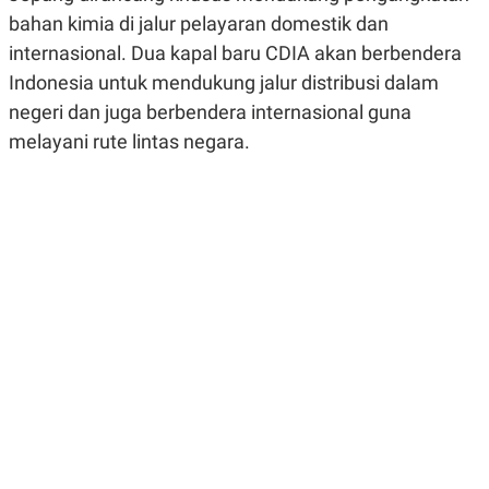
R
G
bahan kimia di jalur pelayaran domestik dan
S
I
O
O
internasional. Dua kapal baru CDIA akan berbendera
N
N
Indonesia untuk mendukung jalur distribusi dalam
A
A
L
L
negeri dan juga berbendera internasional guna
F
I
melayani rute lintas negara.
N
A
N
C
E
Y
C
A
A
N
R
G
I
T
T
E
A
R
H
.
U
.
.
K
L
E
I
S
F