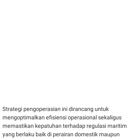
E
E
H
S
A
T
T
Y
A
L
N
E
E
A
N
N
G
A
L
L
I
I
S
S
H
I
S
E
K
X
O
E
L
C
O
U
M
T
I
Strategi pengoperasian ini dirancang untuk
V
E
mengoptimalkan efisiensi operasional sekaligus
C
memastikan kepatuhan terhadap regulasi maritim
O
R
yang berlaku baik di perairan domestik maupun
N