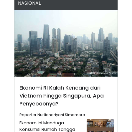
NASIONAL
N
S
E
E
W
R
S
E
S
M
E
O
T
N
U
I
P
A
A
K
D
I
V
L
A
S
K
O
R
Ekonomi RI Kalah Kencang dari
P
O
Vietnam hingga Singapura, Apa
R
Penyebabnya?
A
S
I
Reporter Nurtiandriyani Simamora
K
N
Ekonom Ini Menduga
I
A
Konsumsi Rumah Tangga
L
T