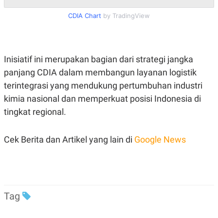
R
T
I
CDIA Chart
by TradingView
S
I
N
G
K
Inisiatif ini merupakan bagian dari strategi jangka
G
panjang CDIA dalam membangun layanan logistik
M
E
terintegrasi yang mendukung pertumbuhan industri
D
I
kimia nasional dan memperkuat posisi Indonesia di
A
.
tingkat regional.
I
D
Cek Berita dan Artikel yang lain di
Google News
SITEMAP
PROFILE
TERM
OF
USE
PEDOMAN
Tag
PEMBERITAAN
SIBER
PRIVACY