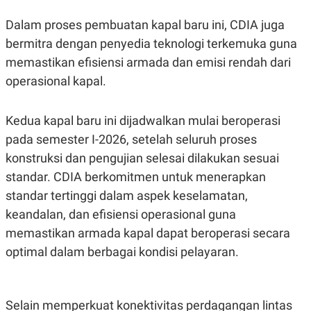
S
A
A
G
Dalam proses pembuatan kapal baru ini, CDIA juga
T
E
D
S
bermitra dengan penyedia teknologi terkemuka guna
A
T
memastikan efisiensi armada dan emisi rendah dari
A
operasional kapal.
K
L
O
I
N
P
Kedua kapal baru ini dijadwalkan mulai beroperasi
T
S
A
U
pada semester I-2026, setelah seluruh proses
N
S
T
konstruksi dan pengujian selesai dilakukan sesuai
V
standar. CDIA berkomitmen untuk menerapkan
standar tertinggi dalam aspek keselamatan,
JARINGAN
keandalan, dan efisiensi operasional guna
memastikan armada kapal dapat beroperasi secara
K
P
O
R
optimal dalam berbagai kondisi pelayaran.
N
E
T
S
A
S
N
R
A
E
Selain memperkuat konektivitas perdagangan lintas