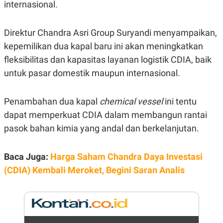
E
internasional.
R
F
B
O
U
Direktur Chandra Asri Group Suryandi menyampaikan,
K
S
kepemilikan dua kapal baru ini akan meningkatkan
U
I
S
N
fleksibilitas dan kapasitas layanan logistik CDIA, baik
E
S
untuk pasar domestik maupun internasional.
S
I
N
Penambahan dua kapal
chemical vessel
ini tentu
S
I
dapat memperkuat CDIA dalam membangun rantai
G
H
pasok bahan kimia yang andal dan berkelanjutan.
T
S
B
Baca Juga:
T
E
Harga Saham Chandra Daya Investasi
O
L
(CDIA) Kembali Meroket, Begini Saran Analis
C
A
K
N
S
J
E
A
T
O
U
N
P