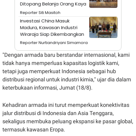
A
I
Ditopang Belanja Orang Kaya
S
V
K
E
Reporter Siti Masitoh
E
Investasi China Masuk
M
E
Madura, Kawasan Industri
N
Wiraraja Siap Dikembangkan
T
E
Reporter Nurtiandriyani Simamora
R
I
"Dengan armada baru berstandar internasional, kami
A
N
tidak hanya memperluas kapasitas logistik kami,
L
tetapi juga memperkuat Indonesia sebagai hub
E
S
distribusi regional untuk industri kimia," ujar dia dalam
T
keterbukaan informasi, Jumat (18/8).
A
R
I
Kehadiran armada ini turut memperkuat konektivitas
jalur distribusi di Indonesia dan Asia Tenggara,
KANAL
sekaligus membuka peluang ekspansi ke pasar global,
P
I
termasuk kawasan Eropa.
U
M