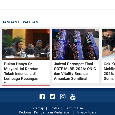
JANGAN LEWATKAN
Bukan Hanya Sri
Jadwal Perempat Final
Cek K
Mulyani, Ini Deretan
GOTF MLBB 2026: ONIC
Mobil
Tokoh Indonesia di
dan Vitality Bersiap
2026:
Lembaga Keuangan
Amankan Semifinal
Gems G
Dunia
Sitemap
|
Profile
|
Term of Use
Pedoman Pemberitaan Media Siber
|
Privacy Policy