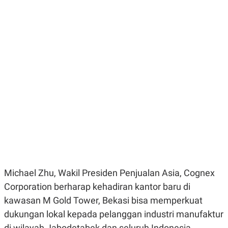
E
E
H
S
A
T
T
Y
A
L
N
E
E
A
N
N
G
A
L
L
I
I
S
S
H
I
S
E
K
X
O
E
L
C
O
U
M
T
Michael Zhu, Wakil Presiden Penjualan Asia, Cognex
I
V
Corporation berharap kehadiran kantor baru di
E
C
kawasan M Gold Tower, Bekasi bisa memperkuat
O
dukungan lokal kepada pelanggan industri manufaktur
R
N
di wilayah Jabodetabek dan seluruh Indonesia.