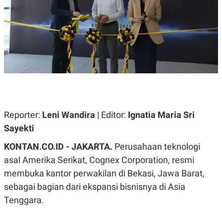
A
A
S
L
I
K
I
E
N
U
D
A
U
N
S
G
T
A
R
N
I
P
I
E
N
Reporter:
Leni Wandira
| Editor:
Ignatia Maria Sri
L
T
Sayekti
U
E
A
R
N
N
KONTAN.CO.ID - JAKARTA.
Perusahaan teknologi
G
A
asal Amerika Serikat, Cognex Corporation, resmi
U
S
S
I
membuka kantor perwakilan di Bekasi, Jawa Barat,
A
O
H
N
sebagai bagian dari ekspansi bisnisnya di Asia
A
A
Tenggara.
L
P
R
E
E