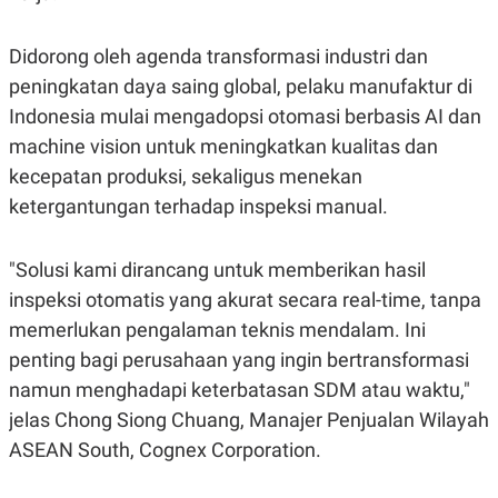
S
A
A
G
T
E
Didorong oleh agenda transformasi industri dan
D
S
A
peningkatan daya saing global, pelaku manufaktur di
T
A
Indonesia mulai mengadopsi otomasi berbasis AI dan
K
L
machine vision untuk meningkatkan kualitas dan
O
I
kecepatan produksi, sekaligus menekan
N
P
T
S
ketergantungan terhadap inspeksi manual.
A
U
N
S
T
V
"Solusi kami dirancang untuk memberikan hasil
inspeksi otomatis yang akurat secara real-time, tanpa
JARINGAN
memerlukan pengalaman teknis mendalam. Ini
penting bagi perusahaan yang ingin bertransformasi
K
P
namun menghadapi keterbatasan SDM atau waktu,"
O
R
N
E
jelas Chong Siong Chuang, Manajer Penjualan Wilayah
T
S
ASEAN South, Cognex Corporation.
A
S
N
R
A
E