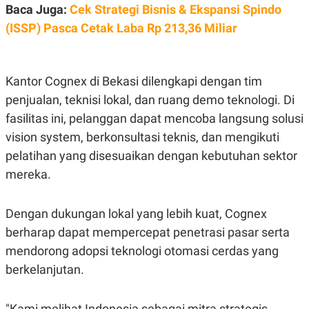
C
L
Baca Juga:
Cek Strategi Bisnis & Ekspansi Spindo
A
E
D
A
(ISSP) Pasca Cetak Laba Rp 213,36 Miliar
E
S
M
E
Y
.
I
Kantor Cognex di Bekasi dilengkapi dengan tim
D
penjualan, teknisi lokal, dan ruang demo teknologi. Di
L
K
A
I
fasilitas ini, pelanggan dapat mencoba langsung solusi
N
N
G
E
vision system, berkonsultasi teknis, dan mengikuti
G
R
A
J
pelatihan yang disesuaikan dengan kebutuhan sektor
N
A
mereka.
A
E
N
M
C
I
E
T
Dengan dukungan lokal yang lebih kuat, Cognex
T
E
berharap dapat mempercepat penetrasi pasar serta
A
N
K
mendorong adopsi teknologi otomasi cerdas yang
E
A
berkelanjutan.
P
D
A
V
P
E
E
R
"Kami melihat Indonesia sebagai mitra strategis