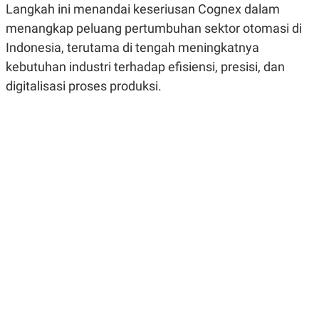
Langkah ini menandai keseriusan Cognex dalam
R
G
S
I
menangkap peluang pertumbuhan sektor otomasi di
O
O
N
N
Indonesia, terutama di tengah meningkatnya
A
A
kebutuhan industri terhadap efisiensi, presisi, dan
L
L
F
digitalisasi proses produksi.
I
N
A
N
C
E
Y
C
A
A
N
R
G
I
T
T
E
A
R
H
.
U
.
.
K
L
E
I
S
F