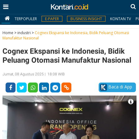
TERPOPULER
E-PAPER
BUSINESS INSIGHT
KONTAN TV
P
Home
>
industri
>
Cognex Ekspansi ke Indonesia, Bidik Peluang Otomasi
Manufaktur Nasional
MY
Cognex Ekspansi ke Indonesia, Bidik
KONTAN
Peluang Otomasi Manufaktur Nasional
Daftar
Jumat, 08 Agustus 2025 | 18:08 WIB
Masuk
Baca di App
BERITA
I
N
N
A
V
S
E
I
S
O
T
N