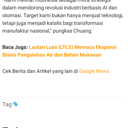
R
T
dalam mendorong revolusi industri berbasis AI dan
I
S
otomasi. Target kami bukan hanya menjual teknologi,
I
N
tetapi juga menjadi katalis bagi transformasi
G
manufaktur nasional," pungkas Chuang.
K
G
M
Baca Juga:
Lautan Luas (LTLS) Memacu Ekspansi
E
D
Bisnis Pengolahan Air dan Bahan Makanan
I
A
.
I
Cek Berita dan Artikel yang lain di
Google News
D
SITEMAP
PROFILE
TERM
OF
Tag
USE
PEDOMAN
PEMBERITAAN
SIBER
PRIVACY