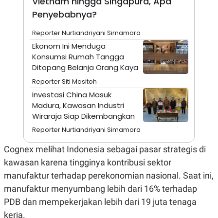
Vietnam hingga Singapura, Apa
A
I
S
V
Penyebabnya?
K
E
E
Reporter Nurtiandriyani Simamora
M
E
Ekonom Ini Menduga
N
Konsumsi Rumah Tangga
T
E
Ditopang Belanja Orang Kaya
R
Reporter Siti Masitoh
I
A
Investasi China Masuk
N
Madura, Kawasan Industri
L
Wiraraja Siap Dikembangkan
E
S
Reporter Nurtiandriyani Simamora
T
A
Cognex melihat Indonesia sebagai pasar strategis di
R
I
kawasan karena tingginya kontribusi sektor
manufaktur terhadap perekonomian nasional. Saat ini,
KANAL
manufaktur menyumbang lebih dari 16% terhadap
PDB dan mempekerjakan lebih dari 19 juta tenaga
P
I
U
M
kerja.