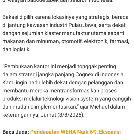
E
R
F
B
Bekasi dipilih karena lokasinya yang strategis, berada
O
U
K
S
di jantung kawasan industri Pulau Jawa, serta dekat
U
I
dengan sejumlah klaster manufaktur utama seperti
S
N
E
makanan dan minuman, otomotif, elektronik, farmasi,
S
S
dan logistik.
I
N
S
“Pembukaan kantor ini menjadi tonggak penting
I
G
dalam strategi jangka panjang Cognex di Indonesia.
H
T
Kami ingin hadir lebih dekat dengan pelanggan dan
S
B
membantu mereka mentransformasikan proses
T
E
produksi melalui teknologi vision system yang canggih
O
L
C
A
dan mudah diimplementasikan,” ujar Michael dalam
K
N
S
J
keterangannya, Jumat (8/8/2025).
E
A
T
O
U
N
Baca Juga:
Pendapatan WEHA Naik 6%, Ekspansi
P