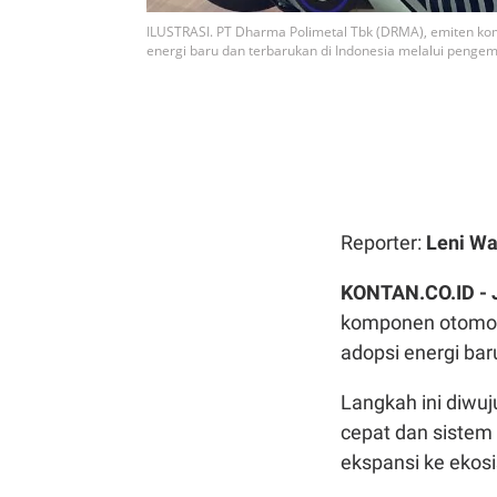
ILUSTRASI. PT Dharma Polimetal Tbk (DRMA), emiten ko
energi baru dan terbarukan di Indonesia melalui pengem
Reporter:
Leni Wa
KONTAN.CO.ID -
komponen otomoti
adopsi energi bar
Langkah ini diwu
cepat dan sistem 
ekspansi ke ekosi