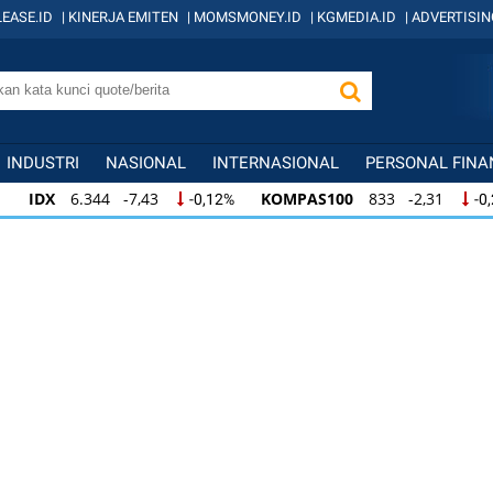
EASE.ID
|
KINERJA EMITEN
|
MOMSMONEY.ID
|
KGMEDIA.ID
|
ADVERTISIN
INDUSTRI
NASIONAL
INTERNASIONAL
PERSONAL FINA
IDX
6.344 -7,43
KOMPAS100
833 -2,31
-0,12%
-0
IDX
6.344 -7,43
KOMPAS100
833 -2,31
-0,12%
-0,
KOMPAS100
833 -2,31
LQ45
631 -3,13
-0,28%
-0,