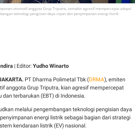
mponen otomotif anggota Grup Triputra, semakin agresif mempercepat adopsi
bangan teknologi pengisian daya cepat dan penyimpanan energi listrik
ndira
| Editor:
Yudho Winarto
 JAKARTA.
PT Dharma Polimetal Tbk (
DRMA
), emiten
f anggota Grup Triputra, kian agresif mempercepat
u dan terbarukan (EBT) di Indonesia.
judkan melalui pengembangan teknologi pengisian daya
penyimpanan energi listrik sebagai bagian dari strategi
stem kendaraan listrik (EV) nasional.