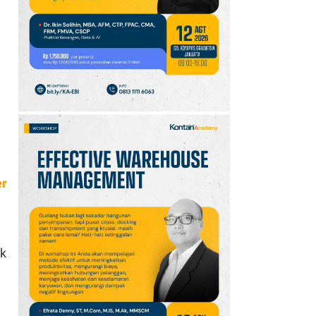
10
Jadwal Persija vs Arema
FC Perebutan Juara 3
Piala Presiden 2026,
Kick-off Sore Ini
er
ok