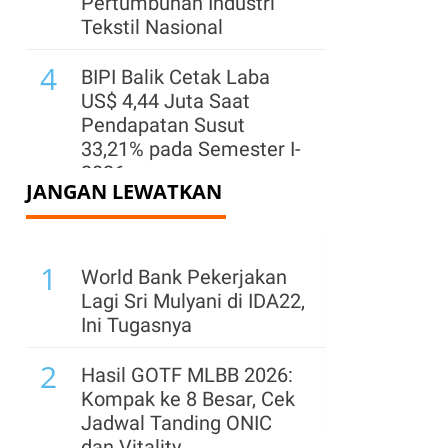
Pertumbuhan Industri
Tekstil Nasional
4
BIPI Balik Cetak Laba
US$ 4,44 Juta Saat
Pendapatan Susut
33,21% pada Semester I-
2026
JANGAN LEWATKAN
5
Pasokan Semen di Aceh
Dikebut, Produksi dan
1
Distribusi Dioptimalkan
World Bank Pekerjakan
Lagi Sri Mulyani di IDA22,
6
Produksi Pertambangan
Ini Tugasnya
Kuartal II-2026
2
Terkontraksi,
Hasil GOTF MLBB 2026:
Pemangkasan RKAB
Kompak ke 8 Besar, Cek
Jadi Biang Kerok
Jadwal Tanding ONIC
dan Vitality