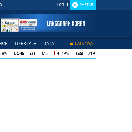
G
LOGIN
DAFTAR
NCE
LIFESTYLE
DATA
LAINNYA
LQ45
631 -3,13
ISSI
219 -0,63
,28%
-0,49%
-0,29%
LQ45
631 -3,13
ISSI
219 -0,63
28%
-0,49%
-0,29%
ISSI
219 -0,63
IDX30
354 -1,64
49%
-0,29%
-0,46%