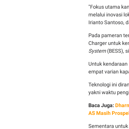
"Fokus utama kam
melalui inovasi lo
Irianto Santoso, 
Pada pameran te
Charger untuk ke
System
(BESS), si
Untuk kendaraan
empat varian kapa
Teknologi ini dir
yakni waktu peng
Baca Juga:
Dharm
AS Masih Prospek
Sementara untuk