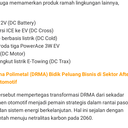
 juga memamerkan produk ramah lingkungan lainnya,
12V (DC Battery)
si ICE ke EV (DC Cross)
berbasis listrik (DC Cold)
k roda tiga PowerAce 3W EV
(DC Motor)
gkut listrik E-Towing (DC Trax)
a Polimetal (DRMA) Bidik Peluang Bisnis di Sektor Aft
Otomotif
tersebut mempertegas transformasi DRMA dari sekadar
n otomotif menjadi pemain strategis dalam rantai pas
 dan sistem energi berkelanjutan. Hal ini sejalan dengan
ntah menuju netralitas karbon pada 2060.