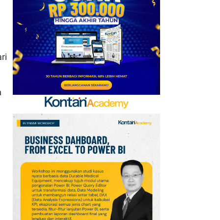
Baru, Ini Daftar 54
Saham HSC BEI per 6
Agustus 2026
7
UEFA hingga Luis Figo,
ri
Ini Daftar Pihak yang
Menentang Gianni
Infantino
n
8
Krisis Migrasi Ancam
Status Maroko sebagai
Tuan Rumah Piala Dunia
2030
9
Promo Super Hemat
Indomaret 6–19 Agustus
2026, Diskon Kebutuhan
Rumah hingga 40%