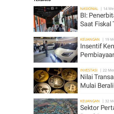
NASIONAL
| 14 Men
BI: Penerb
Saat Fiskal
KEUANGAN
| 19 Me
Insentif Ke
Pembiayaan 
INVESTASI
| 22 Men
Nilai Trans
Mulai Berali
KEUANGAN
| 32 Me
Sektor Per