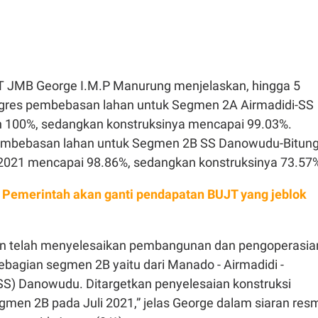
T JMB George I.M.P Manurung menjelaskan, hingga 5
ogres pembebasan lahan untuk Segmen 2A Airmadidi-SS
 100%, sedangkan konstruksinya mencapai 99.03%.
pembebasan lahan untuk Segmen 2B SS Danowudu-Bitun
 2021 mencapai 98.86%, sedangkan konstruksinya 73.57
 Pemerintah akan ganti pendapatan BUJT yang jeblok
oan telah menyelesaikan pembangunan dan pengoperasia
bagian segmen 2B yaitu dari Manado - Airmadidi -
S) Danowudu. Ditargetkan penyelesaian konstruksi
en 2B pada Juli 2021,” jelas George dalam siaran res