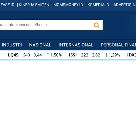
EASE.ID
|
KINERJA EMITEN
|
MOMSMONEY.ID
|
KGMEDIA.ID
|
ADVERTISIN
INDUSTRI
NASIONAL
INTERNASIONAL
PERSONAL FINA
LQ45
640 9,44
ISSI
222 2,82
IDX
1,50%
1,29%
ISSI
222 2,82
IDX30
359 5,14
IDXH
1,29%
1,45%
IDX30
359 5,14
IDXHIDIV20
438 4,81
1,45%
1,11