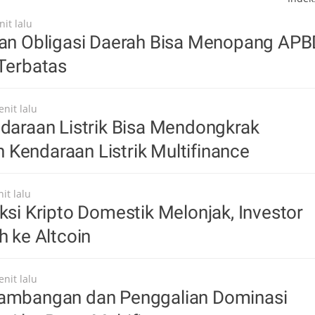
it lalu
itan Obligasi Daerah Bisa Menopang AP
 Terbatas
nit lalu
ndaraan Listrik Bisa Mendongkrak
Kendaraan Listrik Multifinance
it lalu
aksi Kripto Domestik Melonjak, Investor
h ke Altcoin
nit lalu
tambangan dan Penggalian Dominasi