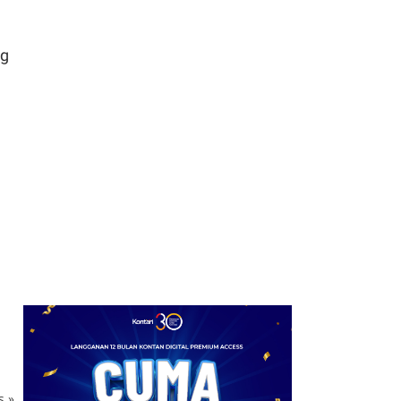
ng
ks
»