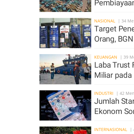
Pembiayaan 
NASIONAL
| 34 Men
Target Pen
Orang, BGN
KEUANGAN
| 39 Me
Laba Trust 
Miliar pada
INDUSTRI
| 42 Meni
Jumlah Star
Ekonom Sor
INTERNASIONAL
| 