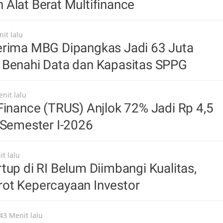
Alat Berat Multifinance
it lalu
erima MBG Dipangkas Jadi 63 Juta
 Benahi Data dan Kapasitas SPPG
nit lalu
Finance (TRUS) Anjlok 72% Jadi Rp 4,5
 Semester I-2026
t lalu
tup di RI Belum Diimbangi Kualitas,
ot Kepercayaan Investor
43 Menit lalu