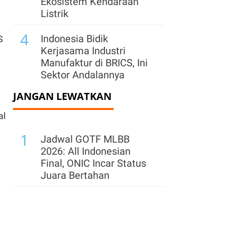
Ekosistem Kendaraan
Listrik
4
Indonesia Bidik
S
Kerjasama Industri
Manufaktur di BRICS, Ini
Sektor Andalannya
JANGAN LEWATKAN
5
Kemenpar Tertibkan
Sistem Online Travel
al
Agent Asing, Akomodasi
1
Ilegal Bisa Ditindak
Jadwal GOTF MLBB
2026: All Indonesian
6
Kemenpar: 259
Final, ONIC Incar Status
Akomodasi Tak Berizin
Juara Bertahan
Sudah Dihapus dari
Platform OTA per
Agustus 2026