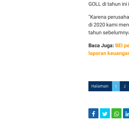
GOLL di tahun ini
"Karena perusaha
di 2020 kami menca
tahun sebelumnya,
Baca Juga:
BEI p
laporan keuanga
Halaman
1
2