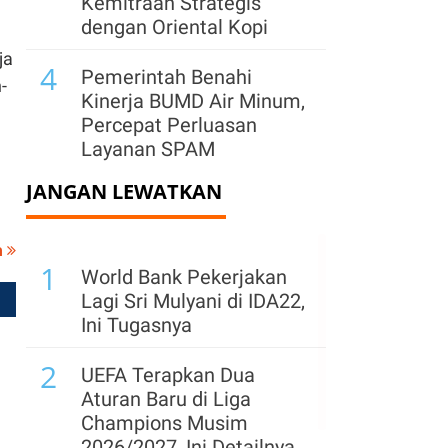
Kemitraan Strategis
dengan Oriental Kopi
ja
4
Pemerintah Benahi
-
Kinerja BUMD Air Minum,
Percepat Perluasan
Layanan SPAM
JANGAN LEWATKAN
5
Tablet Jadi Alternatif
Notebook Murah, IDC:
Harga Memori Naik,
a
1
Ubah Pilihan Konsumen
World Bank Pekerjakan
Lagi Sri Mulyani di IDA22,
6
Menperin Ungkap
Ini Tugasnya
Pemicu PHK Terhadap
2
Ratusan Buruh Garmen
UEFA Terapkan Dua
di Cimahi, Jabar
Aturan Baru di Liga
Champions Musim
7
Freeport Ajukan
2026/2027, Ini Detailnya