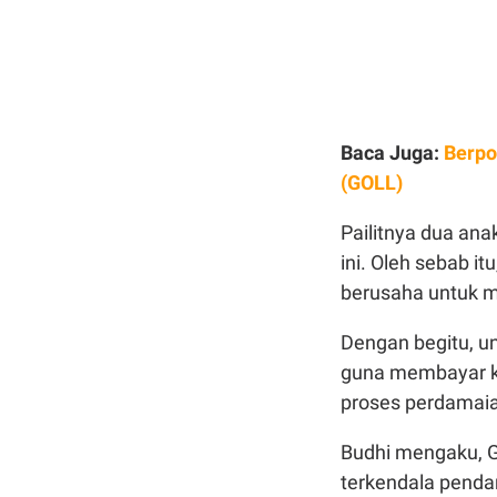
Baca Juga:
Berpo
(GOLL)
Pailitnya dua ana
ini. Oleh sebab i
berusaha untuk m
Dengan begitu, un
guna membayar ke
proses perdamaian
Budhi mengaku, G
terkendala penda