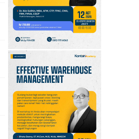
10
Intip Prakiraan Cuaca
Sumsel Kamis (6/8):
Hujan Ringan
Mendominasi, Siapkan
Payung!