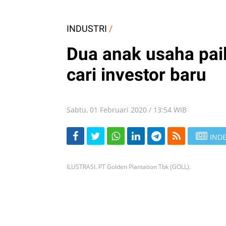
INDUSTRI
/
Dua anak usaha pail
cari investor baru
Sabtu, 01 Februari 2020 / 13:54 WIB
INDE
ILUSTRASI. PT Golden Plantation Tbk (GOLL).