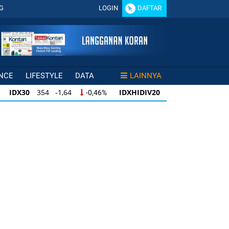
G
LOGIN
DAFTAR
NCE
LIFESTYLE
DATA
LAINNYA
DX30
354 -1,64
IDXHIDIV20
433 -1,50
-0,46%
-0,35%
X30
354 -1,64
IDXHIDIV20
433 -1,50
-0,46%
-0,35%
DXHIDIV20
433 -1,50
IDX80
95 -0,31
-0,35%
-0,33%