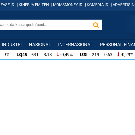
EASE.ID
|
KINERJA EMITEN
|
MOMSMONEY.ID
|
KGMEDIA.ID
|
ADVERTISIN
INDUSTRI
NASIONAL
INTERNASIONAL
PERSONAL FINA
LQ45
631 -3,13
ISSI
219 -0,63
I
-0,49%
-0,29%
LQ45
631 -3,13
ISSI
219 -0,63
ID
-0,49%
-0,29%
ISSI
219 -0,63
IDX30
354 -1,64
I
-0,29%
-0,46%