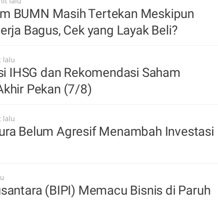
it lalu
m BUMN Masih Tertekan Meskipun
erja Bagus, Cek yang Layak Beli?
 lalu
iksi IHSG dan Rekomendasi Saham
khir Pekan (7/8)
 lalu
ura Belum Agresif Menambah Investasi
lu
santara (BIPI) Memacu Bisnis di Paruh