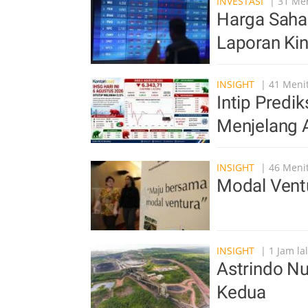
INVESTASI
| 31 Men
Harga Saha
Laporan Kin
INSIGHT
| 41 Menit
Intip Pred
Menjelang A
INSIGHT
| 46 Menit
Modal Vent
INSIGHT
| 1 Jam la
Astrindo Nu
Kedua