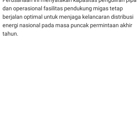
R
G
dan operasional fasilitas pendukung migas tetap
S
I
O
O
berjalan optimal untuk menjaga kelancaran distribusi
N
N
A
A
energi nasional pada masa puncak permintaan akhir
L
L
tahun.
F
I
N
A
N
C
E
Y
C
A
A
N
R
G
I
T
T
E
A
R
H
.
U
.
.
K
L
E
I
S
F