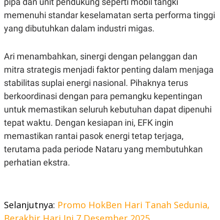
pipa dan unit pendukung seperti mobil tangki
S
A
A
G
memenuhi standar keselamatan serta performa tinggi
T
E
D
S
yang dibutuhkan dalam industri migas.
A
T
A
Ari menambahkan, sinergi dengan pelanggan dan
K
L
mitra strategis menjadi faktor penting dalam menjaga
O
I
N
P
stabilitas suplai energi nasional. Pihaknya terus
T
S
A
U
berkoordinasi dengan para pemangku kepentingan
N
S
untuk memastikan seluruh kebutuhan dapat dipenuhi
T
V
tepat waktu. Dengan kesiapan ini, EFK ingin
memastikan rantai pasok energi tetap terjaga,
JARINGAN
terutama pada periode Nataru yang membutuhkan
perhatian ekstra.
K
P
O
R
N
E
T
S
A
S
Selanjutnya:
Promo HokBen Hari Tanah Sedunia,
N
R
A
E
Berakhir Hari Ini 7 Desember 2025