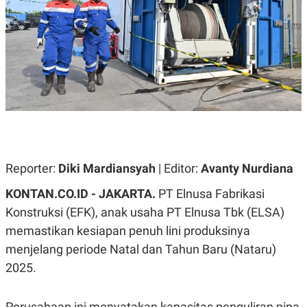
A
A
S
L
I
K
I
E
N
U
D
A
U
N
S
G
T
A
R
N
I
P
I
E
N
L
T
Reporter:
Diki Mardiansyah
| Editor:
Avanty Nurdiana
U
E
A
R
KONTAN.CO.ID - JAKARTA.
PT Elnusa Fabrikasi
N
N
G
A
Konstruksi (EFK), anak usaha PT Elnusa Tbk (ELSA)
U
S
memastikan kesiapan penuh lini produksinya
S
I
A
O
menjelang periode Natal dan Tahun Baru (Nataru)
H
N
A
A
2025.
L
P
R
E
E
Perusahaan ini menyatakan kapasitas penguliran pipa