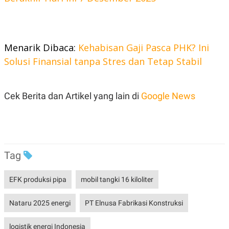
C
L
A
E
D
A
E
S
M
E
Y
.
Menarik Dibaca:
Kehabisan Gaji Pasca PHK? Ini
I
Solusi Finansial tanpa Stres dan Tetap Stabil
D
L
K
A
I
N
N
Cek Berita dan Artikel yang lain di
Google News
G
E
G
R
A
J
N
A
A
E
N
M
C
I
Tag
E
T
T
E
A
N
K
EFK produksi pipa
mobil tangki 16 kiloliter
E
A
P
D
Nataru 2025 energi
PT Elnusa Fabrikasi Konstruksi
A
V
P
E
E
R
logistik energi Indonesia