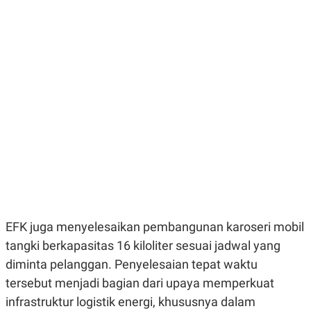
E
E
H
S
A
T
T
Y
A
L
N
E
E
A
N
N
G
A
L
L
I
I
S
S
H
I
S
E
K
X
O
E
L
C
O
U
M
EFK juga menyelesaikan pembangunan karoseri mobil
T
I
tangki berkapasitas 16 kiloliter sesuai jadwal yang
V
E
diminta pelanggan. Penyelesaian tepat waktu
C
O
tersebut menjadi bagian dari upaya memperkuat
R
infrastruktur logistik energi, khususnya dalam
N