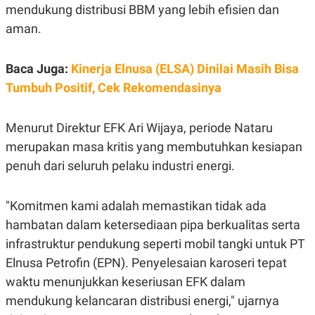
E
mendukung distribusi BBM yang lebih efisien dan
R
aman.
F
B
O
U
K
S
U
I
Baca Juga:
Kinerja Elnusa (ELSA) Dinilai Masih Bisa
S
N
Tumbuh Positif, Cek Rekomendasinya
E
S
S
I
Menurut Direktur EFK Ari Wijaya, periode Nataru
N
merupakan masa kritis yang membutuhkan kesiapan
S
I
penuh dari seluruh pelaku industri energi.
G
H
T
"Komitmen kami adalah memastikan tidak ada
S
B
T
E
hambatan dalam ketersediaan pipa berkualitas serta
O
L
infrastruktur pendukung seperti mobil tangki untuk PT
C
A
K
N
Elnusa Petrofin (EPN). Penyelesaian karoseri tepat
S
J
E
A
waktu menunjukkan keseriusan EFK dalam
T
O
U
N
mendukung kelancaran distribusi energi," ujarnya
P