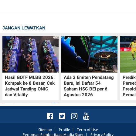
JANGAN LEWATKAN
Hasil GOTF MLBB 2026:
Ada 3 Emiten Pendatang
Predik
Kompak ke 8 Besar, Cek
Baru, Ini Daftar 54
Perseb
Jadwal Tanding ONIC
Saham HSC BEI per 6
Presi
dan Vitality
Agustus 2026
Pemai
Sitemap
|
Profile
|
Term of Use
Pedoman Pemberitaan Media Siber
|
Privacy Policy