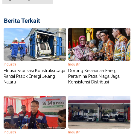
R
T
I
S
I
Berita Terkait
N
G
K
G
M
E
D
I
A
Industri
Industri
.
Elnusa Fabrikasi Konstruksi Jaga
Dorong Ketahanan Energi,
I
Rantai Pasok Energi Jelang
Pertamina Patra Niaga Jaga
D
Nataru
Konsistensi Distribusi
SITEMAP
PROFILE
TERM
OF
USE
PEDOMAN
PEMBERITAAN
SIBER
Industri
Industri
PRIVACY