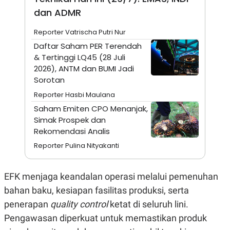
A
I
dan ADMR
S
V
K
E
E
Reporter Vatrischa Putri Nur
M
E
Daftar Saham PER Terendah
N
& Tertinggi LQ45 (28 Juli
T
2026), ANTM dan BUMI Jadi
E
R
Sorotan
I
A
Reporter Hasbi Maulana
N
Saham Emiten CPO Menanjak,
L
Simak Prospek dan
E
Rekomendasi Analis
S
T
Reporter Pulina Nityakanti
A
R
I
EFK menjaga keandalan operasi melalui pemenuhan
bahan baku, kesiapan fasilitas produksi, serta
KANAL
penerapan
quality control
ketat di seluruh lini.
P
I
Pengawasan diperkuat untuk memastikan produk
U
M