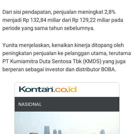
E
R
Dari sisi pendapatan, penjualan meningkat 2,8%
F
B
O
U
menjadi Rp 132,84 miliar dari Rp 129,22 miliar pada
K
S
periode yang sama tahun sebelumnya.
U
I
S
N
E
S
Yunita menjelaskan, kenaikan kinerja ditopang oleh
S
I
peningkatan penjualan ke pelanggan utama, terutama
N
PT Kurniamitra Duta Sentosa Tbk (KMDS) yang juga
S
I
berperan sebagai investor dan distributor BOBA.
G
H
T
S
B
T
E
O
L
C
A
NASIONAL
K
N
S
J
E
A
T
O
U
N
P