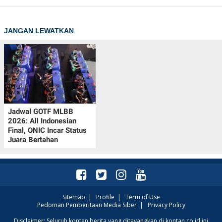
JANGAN LEWATKAN
Jadwal GOTF MLBB
2026: All Indonesian
Final, ONIC Incar Status
Juara Bertahan
Sitemap
|
Profile
|
Term of Use
Pedoman Pemberitaan Media Siber
|
Privacy Policy
Disclaimer: Seluruh konten berita yang ditayangkan di kontan.co.id ini