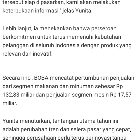
tersebut siap dipasarkan, kami akan melakukan
S
A
A
G
keterbukaan informasi," jelas Yunita.
T
E
D
S
A
T
Lebih lanjut, ia menekankan bahwa perseroan
A
berkomitmen untuk terus memenuhi kebutuhan
K
L
pelanggan di seluruh Indonesia dengan produk yang
O
I
N
P
relevan dan inovatif.
T
S
A
U
N
S
T
V
Secara rinci, BOBA mencatat pertumbuhan penjualan
dari segmen makanan dan minuman sebesar Rp
JARINGAN
132,83 miliar dan penjualan segmen mesin Rp 17,57
miliar.
K
P
O
R
N
E
Yunita menuturkan, tantangan utama tahun ini
T
S
A
S
adalah
perubahan tren dan selera pasar yang cepat
,
N
R
A
E
sehingga perusahaan perlu terus berinovasi tanpa