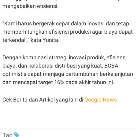
C
L
mengabaikan efisiensi.
A
E
D
A
E
S
M
E
"Kami harus bergerak cepat dalam inovasi dan tetap
Y
.
I
memperhitungkan efisiensi produksi agar biaya dapat
D
terkendali," kata Yunita.
L
K
A
I
N
N
Dengan kombinasi strategi inovasi produk, efisiensi
G
E
G
R
biaya, dan kolaborasi distribusi yang kuat, BOBA
A
J
N
A
optimistis dapat menjaga pertumbuhan berkelanjutan
A
E
dan mencapai target 16% pada akhir tahun ini.
N
M
C
I
E
T
T
E
Cek Berita dan Artikel yang lain di
Google News
A
N
K
E
A
P
D
A
V
P
E
Tag
E
R