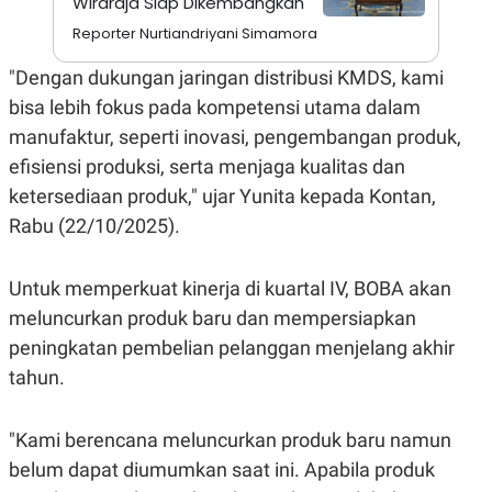
Wiraraja Siap Dikembangkan
A
I
S
V
Reporter Nurtiandriyani Simamora
K
E
E
"Dengan dukungan jaringan distribusi KMDS, kami
M
E
bisa lebih fokus pada kompetensi utama dalam
N
T
manufaktur, seperti inovasi, pengembangan produk,
E
efisiensi produksi, serta menjaga kualitas dan
R
I
ketersediaan produk," ujar Yunita kepada Kontan,
A
N
Rabu (22/10/2025).
L
E
S
Untuk memperkuat kinerja di kuartal IV, BOBA akan
T
meluncurkan produk baru dan mempersiapkan
A
R
peningkatan pembelian pelanggan menjelang akhir
I
tahun.
KANAL
"Kami berencana meluncurkan produk baru namun
P
I
belum dapat diumumkan saat ini. Apabila produk
U
M