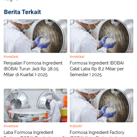
R
T
I
Berita Terkait
S
I
N
G
K
G
M
E
D
Investasi
Investasi
I
Penjualan Formosa Ingredient
Formosa Ingredient (BOBA)
A
(BOBA) Turun Jadi Rp 38,05
Catat Laba Rp 8,2 Miliar per
.
I
Miliar di Kuartal I-2025
Semester I 2025
D
SITEMAP
PROFILE
TERM
OF
USE
PEDOMAN
PEMBERITAAN
Investasi
Industri
SIBER
Laba Formosa Ingredient
Formosa Ingredient Factory
PRIVACY