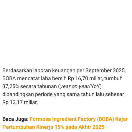
E
E
H
S
A
T
T
Y
A
L
N
E
E
A
N
N
G
A
L
L
I
I
S
S
H
I
S
Berdasarkan laporan keuangan per September 2025,
E
K
X
O
BOBA mencatat laba bersih Rp 16,70 miliar, tumbuh
E
L
37,25% secara tahunan (
year on year
/YoY)
C
O
U
M
dibandingkan periode yang sama tahun lalu sebesar
T
I
Rp 12,17 miliar.
V
E
C
Baca Juga:
Formosa Ingredient Factory (BOBA) Kejar
O
R
Pertumbuhan Kinerja 15% pada Akhir 2025
N