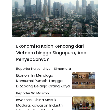
N
S
E
E
W
R
S
E
S
M
E
O
T
N
U
I
P
A
A
K
Ekonomi RI Kalah Kencang dari
D
I
V
L
Vietnam hingga Singapura, Apa
A
S
Penyebabnya?
K
O
Reporter Nurtiandriyani Simamora
R
P
Ekonom Ini Menduga
O
Konsumsi Rumah Tangga
R
A
Ditopang Belanja Orang Kaya
S
Reporter Siti Masitoh
I
Investasi China Masuk
K
N
I
A
Madura, Kawasan Industri
L
T