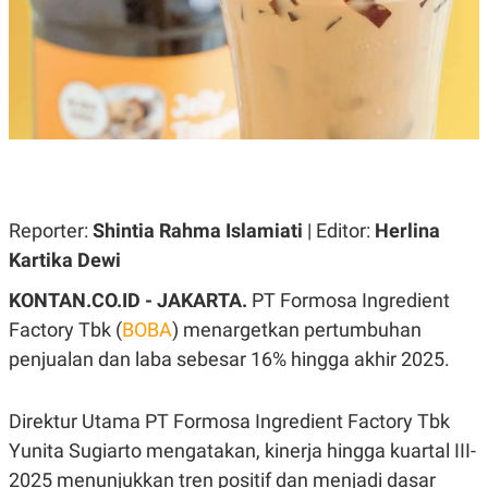
A
A
S
L
I
K
I
E
N
U
D
A
U
N
S
G
T
A
R
N
I
Reporter:
Shintia Rahma Islamiati
| Editor:
Herlina
P
I
E
N
Kartika Dewi
L
T
U
E
KONTAN.CO.ID - JAKARTA.
PT Formosa Ingredient
A
R
N
N
Factory Tbk (
BOBA
) menargetkan pertumbuhan
G
A
U
S
penjualan dan laba sebesar 16% hingga akhir 2025.
S
I
A
O
H
N
Direktur Utama PT Formosa Ingredient Factory Tbk
A
A
L
Yunita Sugiarto mengatakan, kinerja hingga kuartal III-
P
R
2025 menunjukkan tren positif dan menjadi dasar
E
E