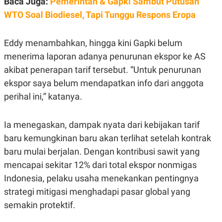
Baca Juga:
Pemerintah & Gapki Sambut Putusan
E
R
WTO Soal Biodiesel, Tapi Tunggu Respons Eropa
F
B
O
U
K
S
Eddy menambahkan, hingga kini Gapki belum
U
I
S
N
menerima laporan adanya penurunan ekspor ke AS
E
akibat penerapan tarif tersebut. “Untuk penurunan
S
S
ekspor saya belum mendapatkan info dari anggota
I
N
perihal ini,” katanya.
S
I
G
Ia menegaskan, dampak nyata dari kebijakan tarif
H
T
baru kemungkinan baru akan terlihat setelah kontrak
S
B
baru mulai berjalan. Dengan kontribusi sawit yang
T
E
O
L
mencapai sekitar 12% dari total ekspor nonmigas
C
A
Indonesia, pelaku usaha menekankan pentingnya
K
N
S
J
strategi mitigasi menghadapi pasar global yang
E
A
T
O
semakin protektif.
U
N
P