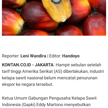
A
A
S
L
I
K
I
E
N
U
D
A
U
N
S
G
T
A
R
N
I
P
I
E
N
Reporter:
Leni Wandira
| Editor:
Handoyo
L
T
U
E
KONTAN.CO.ID - JAKARTA
. Hampir sebulan setelah
A
R
N
N
tarif tinggi Amerika Serikat (AS) diberlakukan, industri
G
A
kelapa sawit nasional belum mencatat penurunan
U
S
S
I
ekspor ke negara tersebut.
A
O
H
N
A
A
L
Ketua Umum Gabungan Pengusaha Kelapa Sawit
P
R
Indonesia (Gapki) Eddy Martono menyebutkan
E
E