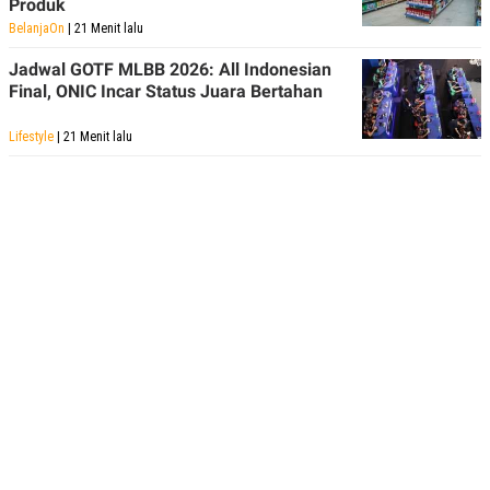
Produk
R
T
I
BelanjaOn
| 21 Menit lalu
S
I
Jadwal GOTF MLBB 2026: All Indonesian
N
Final, ONIC Incar Status Juara Bertahan
G
K
Lifestyle
| 21 Menit lalu
G
M
E
D
I
A
.
I
D
SITEMAP
PROFILE
TERM
OF
USE
PEDOMAN
PEMBERITAAN
SIBER
PRIVACY