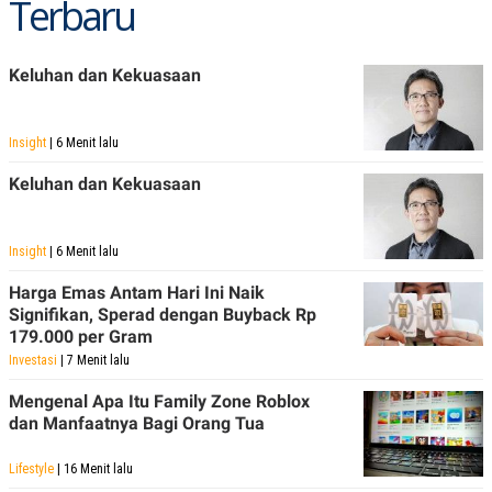
Terbaru
S
A
A
G
T
E
D
S
Keluhan dan Kekuasaan
A
T
A
K
L
Insight
| 6 Menit lalu
O
I
N
P
Keluhan dan Kekuasaan
T
S
A
U
N
S
T
Insight
| 6 Menit lalu
V
Harga Emas Antam Hari Ini Naik
Signifikan, Sperad dengan Buyback Rp
JARINGAN
179.000 per Gram
Investasi
| 7 Menit lalu
K
P
O
R
Mengenal Apa Itu Family Zone Roblox
N
E
dan Manfaatnya Bagi Orang Tua
T
S
A
S
N
R
Lifestyle
| 16 Menit lalu
A
E