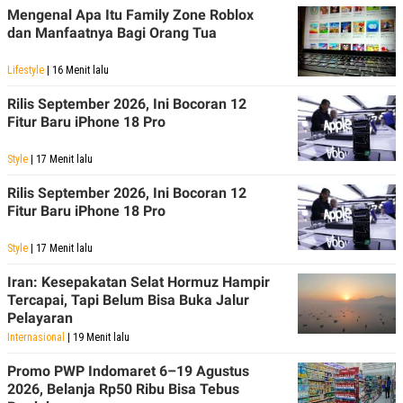
C
L
Mengenal Apa Itu Family Zone Roblox
A
E
dan Manfaatnya Bagi Orang Tua
D
A
E
S
M
E
Lifestyle
| 16 Menit lalu
Y
.
I
Rilis September 2026, Ini Bocoran 12
D
Fitur Baru iPhone 18 Pro
L
K
A
I
N
N
Style
| 17 Menit lalu
G
E
G
R
Rilis September 2026, Ini Bocoran 12
A
J
Fitur Baru iPhone 18 Pro
N
A
A
E
N
M
Style
| 17 Menit lalu
C
I
E
T
Iran: Kesepakatan Selat Hormuz Hampir
T
E
Tercapai, Tapi Belum Bisa Buka Jalur
A
N
K
Pelayaran
Internasional
| 19 Menit lalu
E
A
P
D
A
V
Promo PWP Indomaret 6–19 Agustus
P
E
2026, Belanja Rp50 Ribu Bisa Tebus
E
R