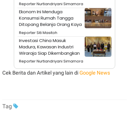
A
I
Reporter Nurtiandriyani Simamora
S
V
K
E
Ekonom Ini Menduga
E
Konsumsi Rumah Tangga
M
Ditopang Belanja Orang Kaya
E
N
Reporter Siti Masitoh
T
E
Investasi China Masuk
R
Madura, Kawasan Industri
I
Wiraraja Siap Dikembangkan
A
N
Reporter Nurtiandriyani Simamora
L
E
Cek Berita dan Artikel yang lain di
Google News
S
T
A
R
I
Tag
KANAL
P
I
U
M