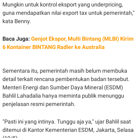
C
L
Mungkin untuk kontrol eksport yang underpricing,
A
E
D
A
guna mendapatkan nilai export tax untuk pemerintah,"
E
S
kata Benny.
M
E
Y
.
I
D
Baca Juga:
Genjot Ekspor, Multi Bintang (MLBI) Kirim
L
K
6 Kontainer BINTANG Radler ke Australia
A
I
N
N
G
E
G
R
A
J
Sementara itu, pemerintah masih belum membuka
N
A
A
E
detail terkait rencana pembentukan badan tersebut.
N
M
Menteri Energi dan Sumber Daya Mineral (ESDM)
C
I
E
T
Bahlil Lahadalia
hanya meminta publik menunggu
T
E
A
N
penjelasan resmi pemerintah.
K
E
A
P
D
"Pasti ini yang intinya. Tunggu aja ya," ujar Bahlil saat
A
V
ditemui di Kantor Kementerian ESDM, Jakarta, Selasa
P
E
E
R