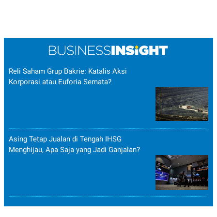
Reli Saham Grup Bakrie: Katalis Aksi
Korporasi atau Euforia Semata?
Asing Tetap Jualan di Tengah IHSG
Menghijau, Apa Saja yang Jadi Ganjalan?