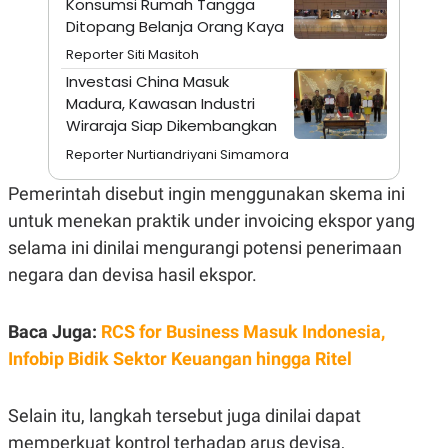
Konsumsi Rumah Tangga
A
I
S
V
Ditopang Belanja Orang Kaya
K
E
Reporter Siti Masitoh
E
M
Investasi China Masuk
E
Madura, Kawasan Industri
N
T
Wiraraja Siap Dikembangkan
E
R
Reporter Nurtiandriyani Simamora
I
A
Pemerintah disebut ingin menggunakan skema ini
N
untuk menekan praktik under invoicing ekspor yang
L
E
selama ini dinilai mengurangi potensi penerimaan
S
T
negara dan devisa hasil ekspor.
A
R
I
Baca Juga:
RCS for Business Masuk Indonesia,
Infobip Bidik Sektor Keuangan hingga Ritel
KANAL
Selain itu, langkah tersebut juga dinilai dapat
P
I
U
M
memperkuat kontrol terhadap arus devisa,