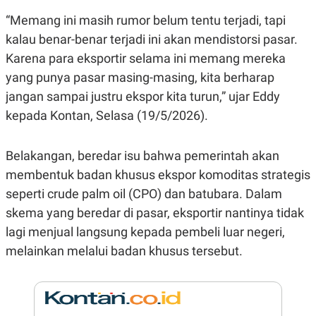
E
R
“Memang ini masih rumor belum tentu terjadi, tapi
F
B
kalau benar-benar terjadi ini akan mendistorsi pasar.
O
U
K
S
Karena para eksportir selama ini memang mereka
U
I
yang punya pasar masing-masing, kita berharap
S
N
E
jangan sampai justru ekspor kita turun,” ujar Eddy
S
S
kepada Kontan, Selasa (19/5/2026).
I
N
S
Belakangan, beredar isu bahwa pemerintah akan
I
G
membentuk badan khusus ekspor komoditas strategis
H
T
seperti crude palm oil (CPO) dan batubara. Dalam
S
B
skema yang beredar di pasar, eksportir nantinya tidak
T
E
lagi menjual langsung kepada pembeli luar negeri,
O
L
C
A
melainkan melalui badan khusus tersebut.
K
N
S
J
E
A
T
O
U
N
P