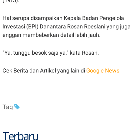
(19/5).
R
T
I
S
Hal serupa disampaikan Kepala Badan Pengelola
I
N
Investasi (BPI) Danantara
Rosan Roeslani
yang juga
G
enggan membeberkan detail lebih jauh.
K
G
M
E
"Ya, tunggu besok saja ya," kata Rosan.
D
I
A
Cek Berita dan Artikel yang lain di
Google News
.
I
D
SITEMAP
PROFILE
TERM
Tag
OF
USE
PEDOMAN
PEMBERITAAN
Terbaru
SIBER
PRIVACY