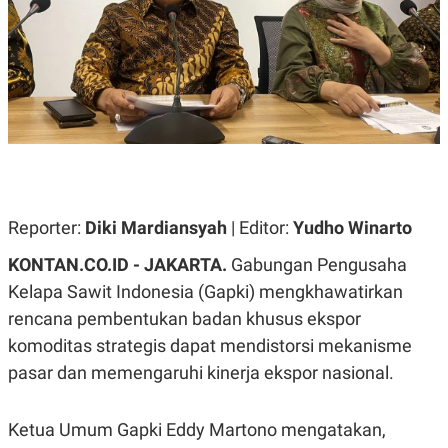
A
A
S
L
I
K
I
E
N
U
D
A
U
N
S
G
T
A
R
N
I
P
I
Reporter:
Diki Mardiansyah
| Editor:
Yudho Winarto
E
N
L
T
U
E
KONTAN.CO.ID - JAKARTA.
Gabungan Pengusaha
A
R
Kelapa Sawit Indonesia (Gapki) mengkhawatirkan
N
N
G
A
rencana pembentukan badan khusus ekspor
U
S
S
I
komoditas strategis dapat mendistorsi mekanisme
A
O
pasar dan memengaruhi kinerja ekspor nasional.
H
N
A
A
L
Ketua Umum Gapki Eddy Martono mengatakan,
P
R
E
E