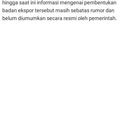
hingga saat ini informasi mengenai pembentukan
R
G
S
I
badan ekspor tersebut masih sebatas rumor dan
O
O
belum diumumkan secara resmi oleh pemerintah.
N
N
A
A
L
L
F
I
N
A
N
C
E
Y
C
A
A
N
R
G
I
T
T
E
A
R
H
.
U
.
.
K
L
E
I
S
F