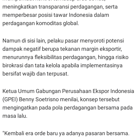
S
A
meningkatkan transparansi perdagangan, serta
A
G
T
E
memperbesar posisi tawar Indonesia dalam
D
S
A
perdagangan komoditas global.
T
A
K
L
Namun di sisi lain, pelaku pasar menyoroti potensi
O
I
dampak negatif berupa tekanan margin eksportir,
N
P
T
S
menurunnya fleksibilitas perdagangan, hingga risiko
A
U
N
S
birokrasi dan tata kelola apabila implementasinya
T
bersifat wajib dan terpusat.
V
JARINGAN
Ketua Umum Gabungan Perusahaan Ekspor Indonesia
(GPEI) Benny Soetrisno menilai, konsep tersebut
K
P
mengingatkan pada pola perdagangan bersama pada
O
R
N
E
masa lalu.
T
S
A
S
N
R
"Kembali era orde baru ya adanya pasaran bersama.
A
E