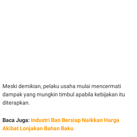
E
E
H
S
A
T
T
Y
A
L
N
E
E
A
N
N
G
A
L
L
I
I
S
S
H
I
S
E
K
X
O
E
L
Meski demikian, pelaku usaha mulai mencermati
C
O
dampak yang mungkin timbul apabila kebijakan itu
U
M
T
diterapkan.
I
V
E
C
Baca Juga:
Industri Ban Bersiap Naikkan Harga
O
Akibat Lonjakan Bahan Baku
R
N