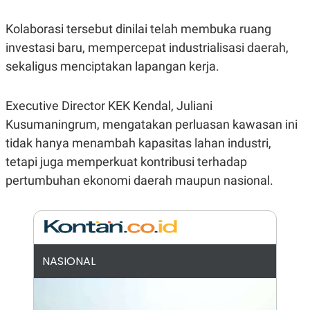
E
R
Kolaborasi tersebut dinilai telah membuka ruang
F
B
O
U
investasi baru, mempercepat industrialisasi daerah,
K
S
sekaligus menciptakan lapangan kerja.
U
I
S
N
E
S
Executive Director KEK Kendal, Juliani
S
I
Kusumaningrum, mengatakan perluasan kawasan ini
N
tidak hanya menambah kapasitas lahan industri,
S
I
tetapi juga memperkuat kontribusi terhadap
G
H
pertumbuhan ekonomi daerah maupun nasional.
T
S
B
T
E
O
L
C
A
K
N
NASIONAL
S
J
E
A
T
O
U
N
P