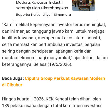
A
I
Madura, Kawasan Industri
S
V
Wiraraja Siap Dikembangkan
K
E
E
Reporter Nurtiandriyani Simamora
M
E
"Kami melihat kepercayaan investor terus meningkat,
N
T
dan ini menjadi tanggung jawab kami untuk menjaga
E
R
kualitas kawasan, memperkuat ekosistem industri,
I
serta memastikan pertumbuhan investasi berjalan
A
N
seiring dengan penciptaan lapangan kerja dan
L
manfaat ekonomi bagi masyarakat," ujar Juliani dalam
E
S
keterangannya, Selasa (19/5/2026).
T
A
R
Baca Juga:
Ciputra Group Perkuat Kawasan Modern
I
di Cibubur
KANAL
Hingga kuartal I-2026, KEK Kendal telah dihuni oleh
P
I
139 pelaku usaha dengan total komitmen investasi
U
M