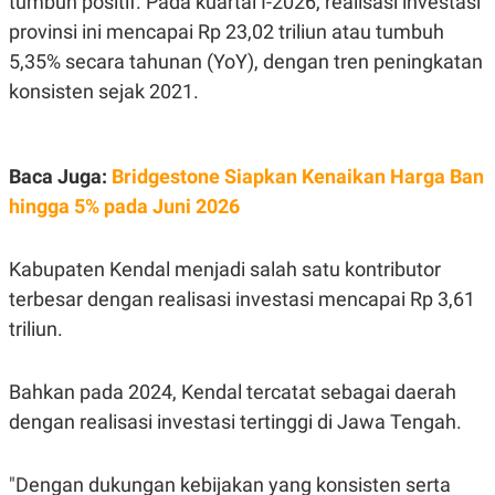
tumbuh positif. Pada kuartal I-2026, realisasi investasi
C
L
A
E
provinsi ini mencapai Rp 23,02 triliun atau tumbuh
D
A
E
S
5,35% secara tahunan (YoY), dengan tren peningkatan
M
E
konsisten sejak 2021.
Y
.
I
D
L
K
Baca Juga:
Bridgestone Siapkan Kenaikan Harga Ban
A
I
N
N
hingga 5% pada Juni 2026
G
E
G
R
A
J
N
A
Kabupaten Kendal menjadi salah satu kontributor
A
E
terbesar dengan realisasi investasi mencapai Rp 3,61
N
M
C
I
triliun.
E
T
T
E
A
N
K
Bahkan pada 2024, Kendal tercatat sebagai daerah
E
A
dengan realisasi investasi tertinggi di Jawa Tengah.
P
D
A
V
P
E
"Dengan dukungan kebijakan yang konsisten serta
E
R