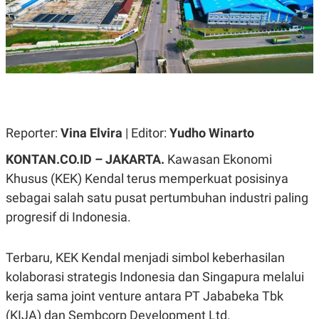
A
A
S
L
I
K
I
E
N
U
D
A
U
N
S
G
T
A
R
Reporter:
N
I
Vina Elvira
| Editor:
Yudho Winarto
P
I
KONTAN.CO.ID – JAKARTA.
Kawasan Ekonomi
E
N
L
T
Khusus (KEK) Kendal terus memperkuat posisinya
U
E
A
R
sebagai salah satu pusat pertumbuhan industri paling
N
N
progresif di Indonesia.
G
A
U
S
S
I
A
O
Terbaru, KEK Kendal menjadi simbol keberhasilan
H
N
kolaborasi strategis Indonesia dan Singapura melalui
A
A
L
kerja sama joint venture antara PT Jababeka Tbk
P
R
(KIJA) dan Sembcorp Development Ltd.
E
E