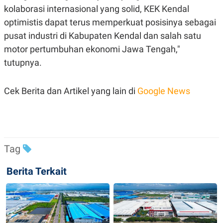
R
T
kolaborasi internasional yang solid, KEK Kendal
I
S
optimistis dapat terus memperkuat posisinya sebagai
I
pusat industri di Kabupaten Kendal dan salah satu
N
G
motor pertumbuhan ekonomi Jawa Tengah,"
K
tutupnya.
G
M
E
D
Cek Berita dan Artikel yang lain di
Google News
I
A
.
I
D
Tag
SITEMAP
PROFILE
TERM
Berita Terkait
OF
USE
PEDOMAN
PEMBERITAAN
SIBER
PRIVACY