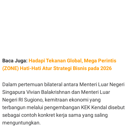
E
E
H
S
A
T
T
Y
A
L
N
E
E
A
N
N
G
A
L
L
I
I
S
S
H
I
Baca Juga:
Hadapi Tekanan Global, Mega Perintis
S
(ZONE) Hati-Hati Atur Strategi Bisnis pada 2026
E
K
X
O
E
L
C
O
Dalam pertemuan bilateral antara Menteri Luar Negeri
U
M
Singapura Vivian Balakrishnan dan Menteri Luar
T
I
Negeri RI Sugiono, kemitraan ekonomi yang
V
E
terbangun melalui pengembangan KEK Kendal disebut
C
sebagai contoh konkret kerja sama yang saling
O
R
menguntungkan.
N