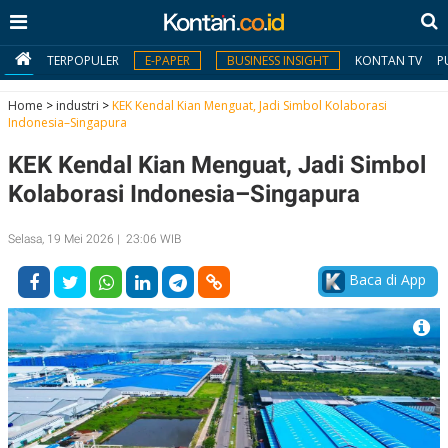
TERPOPULER
E-PAPER
BUSINESS INSIGHT
KONTAN TV
P
Home
>
industri
>
KEK Kendal Kian Menguat, Jadi Simbol Kolaborasi
Indonesia–Singapura
MY
KEK Kendal Kian Menguat, Jadi Simbol
KONTAN
Kolaborasi Indonesia–Singapura
Daftar
Selasa, 19 Mei 2026 | 23:06 WIB
Masuk
Baca di App
BERITA
I
N
N
A
V
S
E
I
S
O
T
N