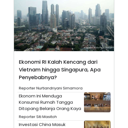
N
S
E
E
W
R
S
E
S
M
E
O
T
N
U
I
P
A
A
K
D
I
V
L
Ekonomi RI Kalah Kencang dari
A
S
Vietnam hingga Singapura, Apa
K
Penyebabnya?
O
R
P
Reporter Nurtiandriyani Simamora
O
R
Ekonom Ini Menduga
A
Konsumsi Rumah Tangga
S
Ditopang Belanja Orang Kaya
I
K
N
Reporter Siti Masitoh
I
A
Investasi China Masuk
L
T