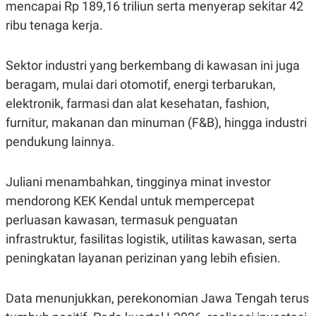
S
A
mencapai Rp 189,16 triliun serta menyerap sekitar 42
A
G
ribu tenaga kerja.
T
E
D
S
A
T
Sektor industri yang berkembang di kawasan ini juga
A
beragam, mulai dari otomotif, energi terbarukan,
K
L
O
I
elektronik, farmasi dan alat kesehatan, fashion,
N
P
furnitur, makanan dan minuman (F&B), hingga industri
T
S
A
U
pendukung lainnya.
N
S
T
V
Juliani menambahkan, tingginya minat investor
mendorong KEK Kendal untuk mempercepat
JARINGAN
perluasan kawasan, termasuk penguatan
infrastruktur, fasilitas logistik, utilitas kawasan, serta
K
P
O
R
peningkatan layanan perizinan yang lebih efisien.
N
E
T
S
A
S
Data menunjukkan, perekonomian Jawa Tengah terus
N
R
A
E