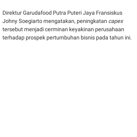
R
G
S
I
Direktur Garudafood Putra Puteri Jaya Fransiskus
O
O
N
N
Johny Soegiarto mengatakan, peningkatan
capex
A
A
L
L
tersebut menjadi cerminan keyakinan perusahaan
F
terhadap prospek pertumbuhan bisnis pada tahun ini.
I
N
A
N
C
E
Y
C
A
A
N
R
G
I
T
T
E
A
R
H
.
U
.
.
K
L
E
I
S
F