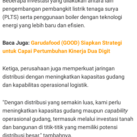
Beberapa investasi yang dilakukan antara lain
S
A
A
G
pengembangan pembangkit listrik tenaga surya
T
E
(PLTS) serta penggunaan boiler dengan teknologi
D
S
A
energi yang lebih baru dan efisien.
T
A
K
L
Baca Juga:
Garudafood (GOOD) Siapkan Strategi
O
I
N
P
untuk Capai Pertumbuhan Kinerja Dua Digit
T
S
A
U
N
S
Ketiga, perusahaan juga memperkuat jaringan
T
V
distribusi dengan meningkatkan kapasitas gudang
dan kapabilitas operasional logistik.
JARINGAN
"Dengan distribusi yang semakin luas, kami perlu
K
P
O
R
meningkatkan kapasitas gudang maupun
capability
N
E
operasional gudang, termasuk melalui investasi tanah
T
S
A
S
dan bangunan di titik-titik yang memiliki potensi
N
R
A
E
distribusi besar," tambahnya.