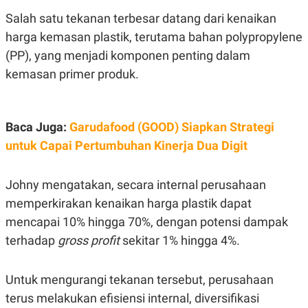
R
T
Salah satu tekanan terbesar datang dari kenaikan
I
S
harga kemasan plastik, terutama bahan polypropylene
I
N
(PP), yang menjadi komponen penting dalam
G
kemasan primer produk.
K
G
M
E
D
Baca Juga:
Garudafood (GOOD) Siapkan Strategi
I
untuk Capai Pertumbuhan Kinerja Dua Digit
A
.
I
D
Johny mengatakan, secara internal perusahaan
memperkirakan kenaikan harga plastik dapat
mencapai 10% hingga 70%, dengan potensi dampak
SITEMAP
PROFILE
TERM
terhadap
gross profit
sekitar 1% hingga 4%.
OF
USE
PEDOMAN
Untuk mengurangi tekanan tersebut, perusahaan
PEMBERITAAN
SIBER
terus melakukan efisiensi internal, diversifikasi
PRIVACY