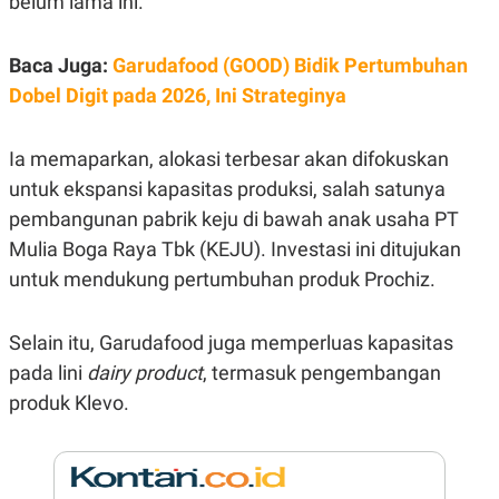
belum lama ini.
E
R
F
B
Baca Juga:
Garudafood (GOOD) Bidik Pertumbuhan
O
U
K
S
Dobel Digit pada 2026, Ini Strateginya
U
I
S
N
E
Ia memaparkan, alokasi terbesar akan difokuskan
S
S
untuk ekspansi kapasitas produksi, salah satunya
I
N
pembangunan pabrik keju di bawah anak usaha PT
S
Mulia Boga Raya Tbk (KEJU). Investasi ini ditujukan
I
G
untuk mendukung pertumbuhan produk Prochiz.
H
T
S
B
Selain itu, Garudafood juga memperluas kapasitas
T
E
O
L
pada lini
dairy product
, termasuk pengembangan
C
A
produk Klevo.
K
N
S
J
E
A
T
O
U
N
P