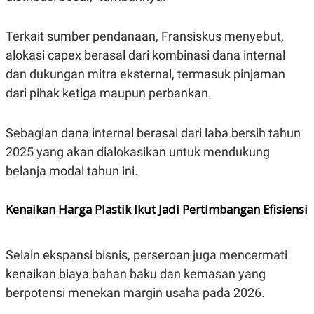
C
L
A
E
D
A
Terkait sumber pendanaan, Fransiskus menyebut,
E
S
M
E
alokasi capex berasal dari kombinasi dana internal
Y
.
I
dan dukungan mitra eksternal, termasuk pinjaman
D
dari pihak ketiga maupun perbankan.
L
K
A
I
N
N
Sebagian dana internal berasal dari laba bersih tahun
G
E
G
R
2025 yang akan dialokasikan untuk mendukung
A
J
N
A
belanja modal tahun ini.
A
E
N
M
C
I
Kenaikan Harga Plastik Ikut Jadi Pertimbangan Efisiensi
E
T
T
E
A
N
K
Selain ekspansi bisnis, perseroan juga mencermati
E
A
kenaikan biaya bahan baku dan kemasan yang
P
D
A
V
berpotensi menekan margin usaha pada 2026.
P
E
E
R