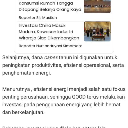
A
I
Konsumsi Rumah Tangga
S
V
Ditopang Belanja Orang Kaya
K
E
E
Reporter Siti Masitoh
M
Investasi China Masuk
E
N
Madura, Kawasan Industri
T
Wiraraja Siap Dikembangkan
E
R
Reporter Nurtiandriyani Simamora
I
A
Selanjutnya, dana
capex
tahun ini digunakan untuk
N
L
peningkatan produktivitas, efisiensi operasional, serta
E
penghematan energi.
S
T
A
R
Menurutnya , efisiensi energi menjadi salah satu fokus
I
penting perusahaan, sehingga GOOD terus melakukan
investasi pada penggunaan energi yang lebih hemat
KANAL
dan berkelanjutan.
P
I
U
M