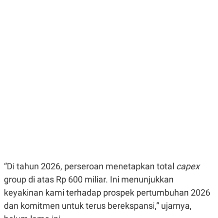
E
E
H
S
A
T
T
Y
A
L
N
E
E
A
N
N
G
A
L
L
I
I
S
S
H
I
S
E
K
X
O
E
L
C
O
U
M
T
“Di tahun 2026, perseroan menetapkan total
capex
I
V
group di atas Rp 600 miliar. Ini menunjukkan
E
C
keyakinan kami terhadap prospek pertumbuhan 2026
O
R
dan komitmen untuk terus berekspansi,” ujarnya,
N