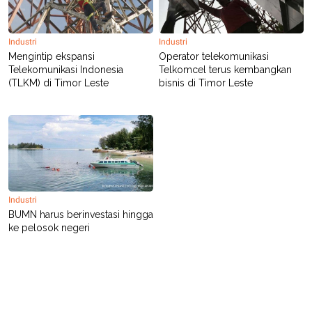
S
A
A
G
T
E
D
S
Industri
Industri
A
Mengintip ekspansi
Operator telekomunikasi
T
Telekomunikasi Indonesia
Telkomcel terus kembangkan
A
(TLKM) di Timor Leste
bisnis di Timor Leste
K
L
O
I
N
P
T
S
A
U
N
S
T
V
Industri
JARINGAN
BUMN harus berinvestasi hingga
ke pelosok negeri
K
P
O
R
N
E
T
S
A
S
N
R
A
E