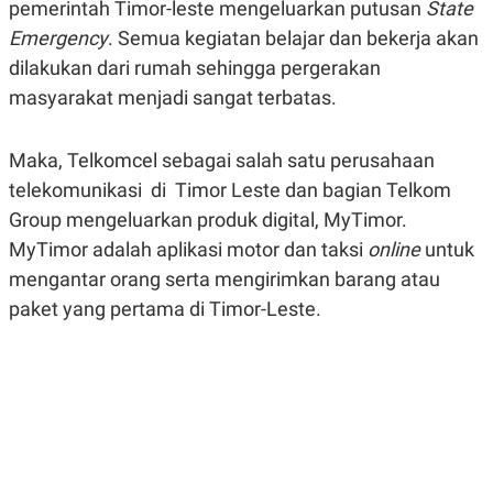
pemerintah Timor-leste mengeluarkan putusan
State
A
A
S
L
Emergency
. Semua kegiatan belajar dan bekerja akan
I
dilakukan dari rumah sehingga pergerakan
K
I
masyarakat menjadi sangat terbatas.
E
N
U
D
A
U
N
S
Maka, Telkomcel sebagai salah satu perusahaan
G
T
A
R
telekomunikasi di Timor Leste dan bagian Telkom
N
I
Group mengeluarkan produk digital, MyTimor.
P
I
MyTimor adalah aplikasi motor dan taksi
online
untuk
E
N
L
T
mengantar orang serta mengirimkan barang atau
U
E
A
R
paket yang pertama di Timor-Leste.
N
N
G
A
U
S
S
I
A
O
H
N
A
A
L
P
R
E
E