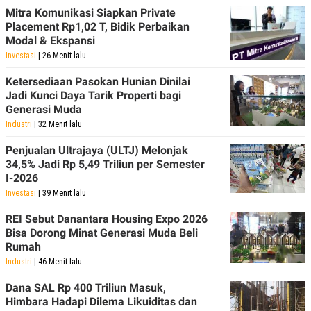
R
T
Mitra Komunikasi Siapkan Private
I
Placement Rp1,02 T, Bidik Perbaikan
S
I
Modal & Ekspansi
N
Investasi
| 26 Menit lalu
G
K
Ketersediaan Pasokan Hunian Dinilai
G
Jadi Kunci Daya Tarik Properti bagi
M
Generasi Muda
E
D
Industri
| 32 Menit lalu
I
A
Penjualan Ultrajaya (ULTJ) Melonjak
.
34,5% Jadi Rp 5,49 Triliun per Semester
I
I-2026
D
Investasi
| 39 Menit lalu
REI Sebut Danantara Housing Expo 2026
SITEMAP
PROFILE
TERM
Bisa Dorong Minat Generasi Muda Beli
OF
Rumah
USE
Industri
| 46 Menit lalu
PEDOMAN
PEMBERITAAN
Dana SAL Rp 400 Triliun Masuk,
SIBER
Himbara Hadapi Dilema Likuiditas dan
PRIVACY