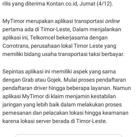
E
rilis yang diterima Kontan.co.id, Jumat (4/12).
R
F
B
O
U
MyTimor merupakan aplikasi transportasi
online
K
S
pertama ada di Timor-Leste, Dalam menjalankan
U
I
S
N
aplikasi ini, Telkomcel bekerjasama dengan
E
S
Corrotrans, perusahaan lokal Timor Leste yang
S
memiliki bidang usaha transportasi taksi berbayar.
I
N
S
I
Sepintas aplikasi ini memiliki aspek yang sama
G
H
dengan Grab atau Gojek. Mulai proses pendaftaran
T
pendaftaran driver hingga beberapa layanan. Namun
S
B
aplikasi MyTimor di klaim menjamin kestabilan
T
E
O
L
jaringan yang lebih baik dalam melakukan proses
C
A
K
N
pemesanan dan pelacakan lokasi hingga keamanan
S
J
E
A
karena lokasi server berada di Timor-Leste.
T
O
U
N
P