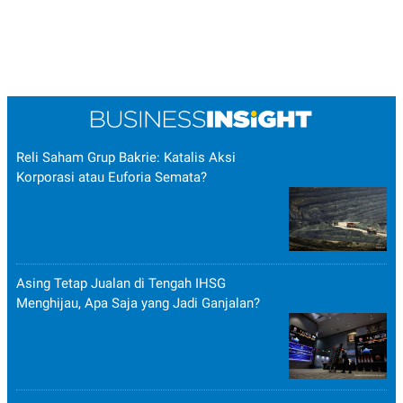
Reli Saham Grup Bakrie: Katalis Aksi
Korporasi atau Euforia Semata?
Asing Tetap Jualan di Tengah IHSG
Menghijau, Apa Saja yang Jadi Ganjalan?