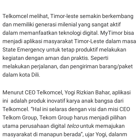
E
E
H
S
A
T
T
Y
Telkomcel melihat, Timor-leste semakin berkembang
A
L
dan memiliki generasi milenial yang sangat aktif
N
E
dalam memanfaatkan teknologi digital. MyTimor bisa
E
A
N
N
menjadi aplikasi masyarakat Timor-Leste dalam masa
G
A
L
L
State Emergency untuk tetap produktif melakukan
I
I
kegiatan dengan aman dan praktis. Seperti
S
S
H
I
melakukan perjalanan, dan pengiriman barang/paket
S
dalam kota Dili.
E
K
X
O
E
L
C
O
Menurut CEO Telkomcel, Yogi Rizkian Bahar, aplikasi
U
M
ini adalah produk inovatif karya anak bangsa dari
T
I
Telkomcel. “Hal ini selaras dengan visi dan misi CEO
V
E
Telkom Group, Tekom Group harus menjadi pilihan
C
utama perusahaan digital
telco
untuk memajukan
O
R
masyarakat di manapun berada”, ujar Yogi, dalanm
N