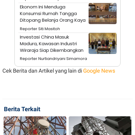
A
I
Ekonom Ini Menduga
S
V
K
E
Konsumsi Rumah Tangga
E
Ditopang Belanja Orang Kaya
M
E
Reporter Siti Masitoh
N
T
Investasi China Masuk
E
Madura, Kawasan Industri
R
Wiraraja Siap Dikembangkan
I
A
Reporter Nurtiandriyani Simamora
N
L
Cek Berita dan Artikel yang lain di
Google News
E
S
T
A
R
I
Berita Terkait
KANAL
P
I
U
M