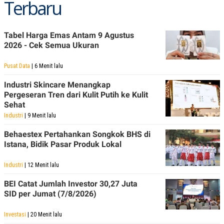
Terbaru
C
L
A
E
D
A
E
S
M
E
Tabel Harga Emas Antam 9 Agustus
Y
.
2026 - Cek Semua Ukuran
I
D
Pusat Data
| 6 Menit lalu
L
K
A
I
Industri Skincare Menangkap
N
N
Pergeseran Tren dari Kulit Putih ke Kulit
G
E
G
R
Sehat
A
J
Industri
| 9 Menit lalu
N
A
A
E
Behaestex Pertahankan Songkok BHS di
N
M
C
I
Istana, Bidik Pasar Produk Lokal
E
T
T
E
Industri
| 12 Menit lalu
A
N
K
BEI Catat Jumlah Investor 30,27 Juta
E
A
SID per Jumat (7/8/2026)
P
D
A
V
P
E
Investasi
| 20 Menit lalu
E
R