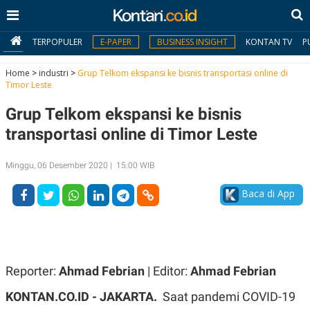
TERPOPULER
E-PAPER
BUSINESS INSIGHT
KONTAN TV
P
Home
>
industri
>
Grup Telkom ekspansi ke bisnis transportasi online di
Timor Leste
MY
Grup Telkom ekspansi ke bisnis
KONTAN
transportasi online di Timor Leste
Daftar
Minggu, 06 Desember 2020 | 15:00 WIB
Masuk
Baca di App
BERITA
I
N
N
A
Reporter:
Ahmad Febrian
| Editor:
Ahmad Febrian
V
S
E
I
KONTAN.CO.ID - JAKARTA.
Saat pandemi COVID-19
S
O
T
N