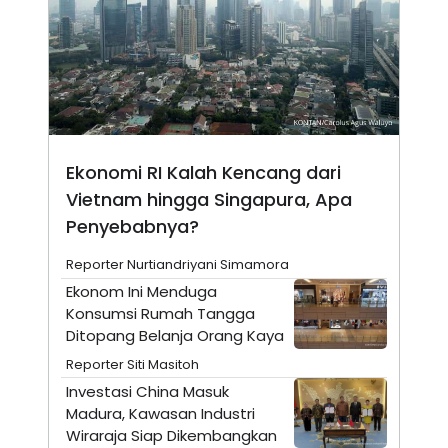
N
S
E
E
W
R
S
E
S
M
E
O
T
N
U
I
P
A
Ekonomi RI Kalah Kencang dari
A
K
D
I
Vietnam hingga Singapura, Apa
V
L
A
Penyebabnya?
S
K
Reporter Nurtiandriyani Simamora
O
R
Ekonom Ini Menduga
P
Konsumsi Rumah Tangga
O
R
Ditopang Belanja Orang Kaya
A
Reporter Siti Masitoh
S
I
Investasi China Masuk
K
N
Madura, Kawasan Industri
I
A
Wiraraja Siap Dikembangkan
L
T