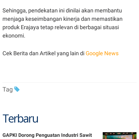
C
L
A
E
Sehingga, pendekatan ini dinilai akan membantu
D
A
E
S
menjaga keseimbangan kinerja dan memastikan
M
E
Y
.
produk Erajaya tetap relevan di berbagai situasi
I
ekonomi.
D
L
K
A
I
Cek Berita dan Artikel yang lain di
Google News
N
N
G
E
G
R
A
J
N
A
A
E
N
M
Tag
C
I
E
T
T
E
A
N
K
Terbaru
E
A
P
D
A
V
P
E
GAPKI Dorong Penguatan Industri Sawit
E
R