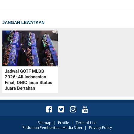
JANGAN LEWATKAN
Jadwal GOTF MLBB
2026: All Indonesian
Final, ONIC Incar Status
Juara Bertahan
Sitemap
|
Profile
|
Term of Use
Pedoman Pemberitaan Media Siber
|
Privacy Policy