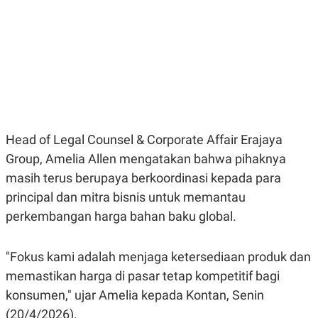
E
E
H
S
A
T
T
Y
A
L
N
E
E
A
N
N
G
A
L
L
I
I
S
S
Head of Legal Counsel & Corporate Affair Erajaya
H
I
S
Group, Amelia Allen mengatakan bahwa pihaknya
E
K
masih terus berupaya berkoordinasi kepada para
X
O
principal dan mitra bisnis untuk memantau
E
L
C
O
perkembangan harga bahan baku global.
U
M
T
I
V
"Fokus kami adalah menjaga ketersediaan produk dan
E
memastikan harga di pasar tetap kompetitif bagi
C
O
konsumen," ujar Amelia kepada Kontan, Senin
R
N
(20/4/2026).