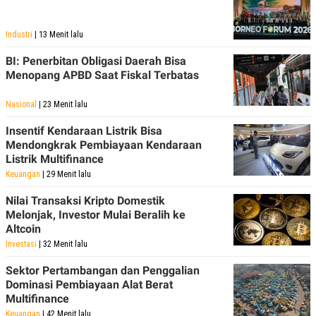
R
T
I
S
Industri
| 13 Menit lalu
I
N
BI: Penerbitan Obligasi Daerah Bisa
G
Menopang APBD Saat Fiskal Terbatas
K
G
M
Nasional
| 23 Menit lalu
E
D
Insentif Kendaraan Listrik Bisa
I
Mendongkrak Pembiayaan Kendaraan
A
Listrik Multifinance
.
I
Keuangan
| 29 Menit lalu
D
Nilai Transaksi Kripto Domestik
Melonjak, Investor Mulai Beralih ke
Altcoin
SITEMAP
PROFILE
TERM
Investasi
| 32 Menit lalu
OF
USE
Sektor Pertambangan dan Penggalian
PEDOMAN
Dominasi Pembiayaan Alat Berat
PEMBERITAAN
SIBER
Multifinance
PRIVACY
Keuangan
| 42 Menit lalu