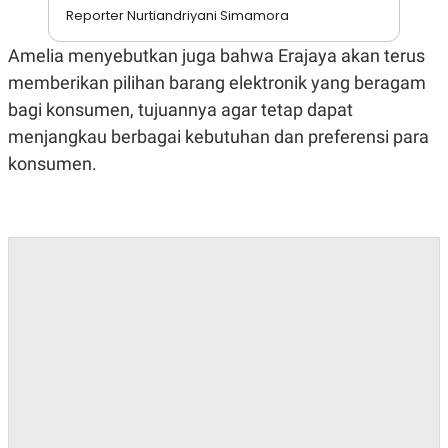
A
I
Reporter Nurtiandriyani Simamora
S
V
K
E
Amelia menyebutkan juga bahwa Erajaya akan terus
E
M
memberikan pilihan barang elektronik yang beragam
E
N
bagi konsumen, tujuannya agar tetap dapat
T
menjangkau berbagai kebutuhan dan preferensi para
E
R
konsumen.
I
A
N
L
E
S
T
A
R
I
KANAL
P
I
U
M