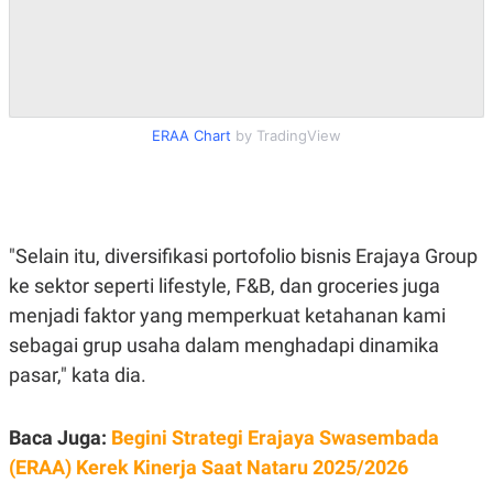
S
A
A
G
T
E
D
S
A
T
A
ERAA Chart
by TradingView
K
L
O
I
N
P
T
S
A
U
N
S
T
"Selain itu, diversifikasi portofolio bisnis Erajaya Group
V
ke sektor seperti lifestyle, F&B, dan groceries juga
menjadi faktor yang memperkuat ketahanan kami
JARINGAN
sebagai grup usaha dalam menghadapi dinamika
pasar," kata dia.
K
P
O
R
N
E
T
S
Baca Juga:
Begini Strategi Erajaya Swasembada
A
S
N
R
(ERAA) Kerek Kinerja Saat Nataru 2025/2026
A
E