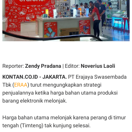
A
A
S
L
I
K
I
E
N
U
D
A
U
N
S
G
T
A
R
N
I
P
I
Reporter:
Zendy Pradana
| Editor:
Noverius Laoli
E
N
L
T
U
E
KONTAN.CO.ID - JAKARTA.
PT Erajaya Swasembada
A
R
Tbk (
ERAA
) turut mengungkapkan strategi
N
N
G
A
penjualannya ketika harga bahan utama produksi
U
S
S
I
barang elektronik melonjak.
A
O
H
N
A
A
Harga bahan utama melonjak karena perang di timur
L
tengah (Timteng) tak kunjung selesai.
P
R
E
E