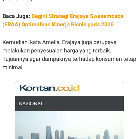
E
R
F
B
Baca Juga:
Begini Strategi Erajaya Swasembada
O
U
(ERAA) Optimalkan Kinerja Bisnis pada 2026
K
S
U
I
S
N
E
Kemudian, kata Amelia, Erajaya juga berupaya
S
S
melakukan penyesuaian harga yang terbaik.
I
Tujuannya agar dampaknya terhadap konsumen tetap
N
S
minimal.
I
G
H
T
S
B
T
E
O
L
NASIONAL
C
A
K
N
S
J
E
A
T
O
U
N
P