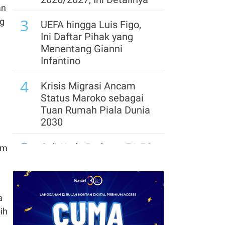
an
3
ng
UEFA hingga Luis Figo,
Ini Daftar Pihak yang
Menentang Gianni
Infantino
4
Krisis Migrasi Ancam
Status Maroko sebagai
Tuan Rumah Piala Dunia
2030
5
Cek Kode Redeem EA FC
am
Mobile Update 7 Agustus
2026: Klaim Ribuan
Gems Gratis!
a
6
Promo JSM Alfamart 7–
ih
9 Agustus 2026, Minyak