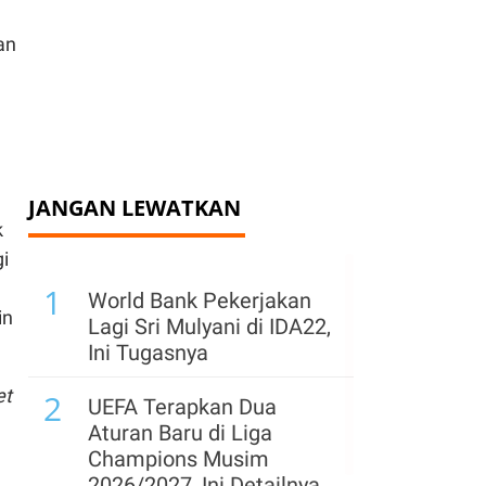
an
JANGAN LEWATKAN
k
i
1
World Bank Pekerjakan
in
Lagi Sri Mulyani di IDA22,
Ini Tugasnya
et
2
UEFA Terapkan Dua
Aturan Baru di Liga
Champions Musim
2026/2027, Ini Detailnya