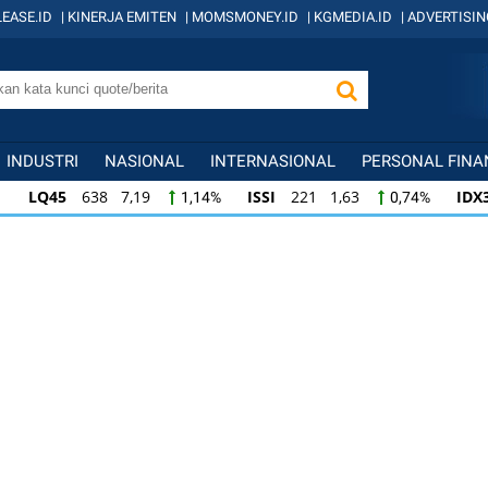
EASE.ID
|
KINERJA EMITEN
|
MOMSMONEY.ID
|
KGMEDIA.ID
|
ADVERTISIN
INDUSTRI
NASIONAL
INTERNASIONAL
PERSONAL FINA
LQ45
638 7,19
ISSI
221 1,63
IDX
1,14%
0,74%
ISSI
221 1,63
IDX30
358 3,79
IDXH
0,74%
1,07%
IDX30
358 3,79
IDXHIDIV20
437 3,92
1,07%
0,90