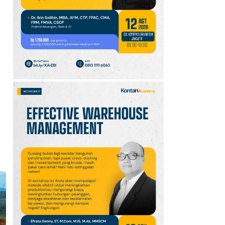
10
Promo JSM Superindo
7–9 Agustus 2026,
Minyak Goreng Rp37.900
hingga Buah Diskon 50%