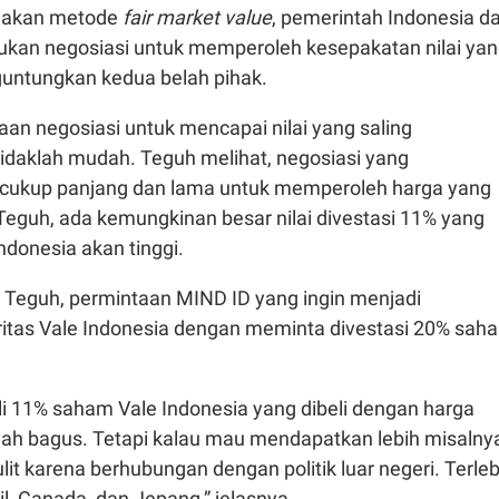
akan metode
fair market value
, pemerintah Indonesia d
ukan negosiasi untuk memperoleh kesepakatan nilai ya
untungkan kedua belah pihak.
an negosiasi untuk mencapai nilai yang saling
daklah mudah. Teguh melihat, negosiasi yang
 cukup panjang dan lama untuk memperoleh harga yang
Teguh, ada kemungkinan besar nilai divestasi 11% yang
ndonesia akan tinggi.
 Teguh, permintaan MIND ID yang ingin menjadi
itas Vale Indonesia dengan meminta divestasi 20% sah
 11% saham Vale Indonesia yang dibeli dengan harga
sudah bagus. Tetapi kalau mau mendapatkan lebih misalny
lit karena berhubungan dengan politik luar negeri. Terleb
il, Canada, dan Jepang,” jelasnya.