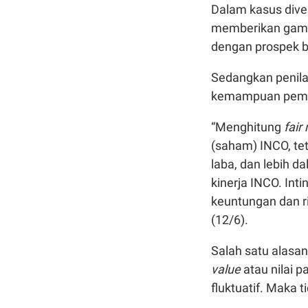
Dalam kasus dives
memberikan gamba
dengan prospek b
Sedangkan penila
kemampuan pemer
“Menghitung
fair
(saham) INCO, te
laba, dan lebih d
kinerja INCO. Int
keuntungan dan ri
(12/6).
Salah satu alasan
value
atau nilai 
fluktuatif. Maka 