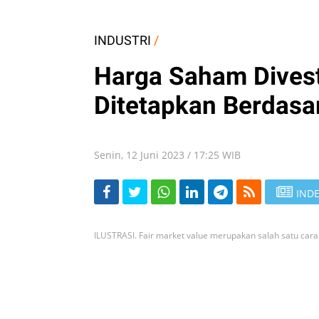
INDUSTRI
/
Harga Saham Divest
Ditetapkan Berdasa
Senin, 12 Juni 2023 / 17:25 WIB
INDE
ILUSTRASI. Fair market value merupakan salah satu cara