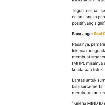
Teguh melihat, s
dalam jangka pe
positif yang sign
Baca Juga:
Soal 
Pasalnya, pemeri
leluasa mengend
membuat smelter n
(MHP), misalnya 
kendaraan listrik.
Lantas untuk sum
bisa serta-merta
memberatkan ke
“Kinerja MIND ID