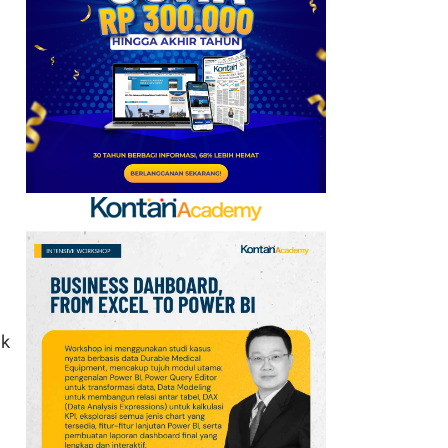
Goreng 2 Liter Mulai
Rp41.500
7
Arsenal Perpanjang
Kerja Sama dengan
Emirates hingga 2033, Ini
Detail Kemitraannya
8
Apa Saja Syarat
Pencairan JHT 10%? Cek
Dokumen dan Panduan
untuk Peserta BPJSTK
9
Promo Alfamart Murah
ak
Banget 7–13 Agustus
2026, Sunlight hingga
Bebelac Diskon