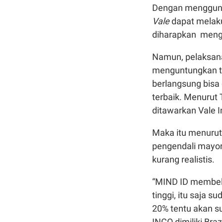
Dengan menggun
Vale
dapat melak
diharapkan meng
Namun, pelaksana
menguntungkan ti
berlangsung bisa
terbaik. Menurut 
ditawarkan Vale I
Maka itu menurut
pengendali mayor
kurang realistis.
“MIND ID membeli
tinggi, itu saja 
20% tentu akan su
INCO dimiliki Braz