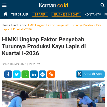
TERPOPULER
E-PAPER
BUSINESS INSIGHT
KONTAN TV
P
Home
>
industri
>
HIMKI Ungkap Faktor Penyebab Turunnya Produksi Kayu
Lapis di Kuartal I-2026
MY
HIMKI Ungkap Faktor Penyebab
KONTAN
Turunnya Produksi Kayu Lapis di
Daftar
Kuartal I-2026
Masuk
Senin, 04 Mei 2026 | 21:23 WIB
Baca di App
BERITA
I
N
N
A
V
S
E
I
S
O
T
N