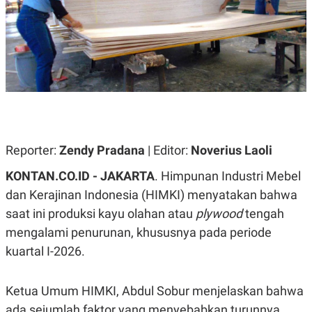
A
A
S
L
I
K
I
E
N
U
D
A
U
N
S
G
T
A
R
N
I
P
I
Reporter:
Zendy Pradana
| Editor:
Noverius Laoli
E
N
L
T
KONTAN.CO.ID - JAKARTA
. Himpunan Industri Mebel
U
E
A
R
dan Kerajinan Indonesia (HIMKI) menyatakan bahwa
N
N
saat ini produksi kayu olahan atau
plywood
tengah
G
A
U
S
mengalami penurunan, khususnya pada periode
S
I
A
O
kuartal I-2026.
H
N
A
A
L
Ketua Umum HIMKI, Abdul Sobur menjelaskan bahwa
P
R
ada sejumlah faktor yang menyebabkan turunnya
E
E