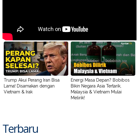
R
T
I
S
I
N
G
K
G
M
E
D
I
A
.
I
D
Trump Akui Perang Iran Bisa
Energi Masa Depan? Bobibos
Lama! Disamakan dengan
Bikin Negara Asia Tertarik,
Vietnam & Irak
Malaysia & Vietnam Mulai
Melirik!
SITEMAP
PROFILE
TERM
OF
USE
PEDOMAN
Terbaru
PEMBERITAAN
SIBER
PRIVACY