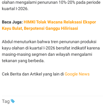
S
A
olahan mengalami penurunan 10%-20% pada periode
A
G
kuartal I-2026.
T
E
D
S
A
T
Baca Juga:
HIMKI Tolak Wacana Relaksasi Ekspor
A
Kayu Bulat, Berpotensi Ganggu Hilirisasi
K
L
O
I
N
P
T
S
Abdul menuturkan bahwa tren penurunan produksi
A
U
kayu olahan di kuartal I-2026 bersifat indikatif karena
N
S
T
masing-masing segmen dan wilayah mengalami
V
tekanan yang berbeda.
JARINGAN
Cek Berita dan Artikel yang lain di
Google News
K
P
O
R
N
E
T
S
A
S
N
R
Tag
A
E