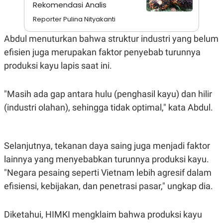
A
I
Rekomendasi Analis
S
V
Reporter Pulina Nityakanti
K
E
E
M
Abdul menuturkan bahwa struktur industri yang belum
E
N
efisien juga merupakan faktor penyebab turunnya
T
produksi kayu lapis saat ini.
E
R
I
A
"Masih ada gap antara hulu (penghasil kayu) dan hilir
N
(industri olahan), sehingga tidak optimal," kata Abdul.
L
E
S
T
A
Selanjutnya, tekanan daya saing juga menjadi faktor
R
lainnya yang menyebabkan turunnya produksi kayu.
I
"Negara pesaing seperti Vietnam lebih agresif dalam
efisiensi, kebijakan, dan penetrasi pasar," ungkap dia.
KANAL
P
I
Diketahui, HIMKI mengklaim bahwa produksi kayu
U
M