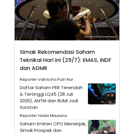
N
S
E
E
W
R
S
E
S
M
E
O
T
N
U
I
P
A
Simak Rekomendasi Saham
A
K
D
I
Teknikal Hari Ini (29/7): EMAS, INDF
V
L
A
dan ADMR
S
K
Reporter Vatrischa Putri Nur
O
R
Daftar Saham PER Terendah
P
& Tertinggi LQ45 (28 Juli
O
R
2026), ANTM dan BUMI Jadi
A
Sorotan
S
I
Reporter Hasbi Maulana
K
N
Saham Emiten CPO Menanjak,
I
A
Simak Prospek dan
L
T