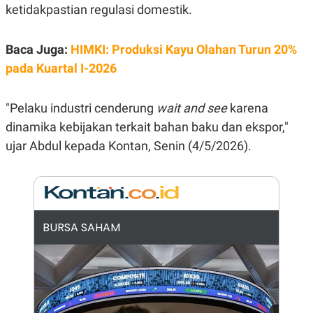
E
ketidakpastian regulasi domestik.
R
F
B
O
U
Baca Juga:
HIMKI: Produksi Kayu Olahan Turun 20%
K
S
U
I
pada Kuartal I-2026
S
N
E
S
"Pelaku industri cenderung
wait and see
karena
S
I
dinamika kebijakan terkait bahan baku dan ekspor,"
N
ujar Abdul kepada Kontan, Senin (4/5/2026).
S
I
G
H
T
S
B
T
E
BURSA SAHAM
O
L
C
A
K
N
S
J
E
A
T
O
U
N
P