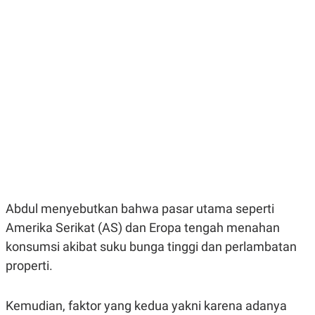
E
E
H
S
A
T
T
Y
A
L
N
E
E
A
N
N
G
A
L
L
I
I
S
S
H
I
S
E
K
X
O
E
L
C
O
Abdul menyebutkan bahwa pasar utama seperti
U
M
Amerika Serikat (AS) dan Eropa tengah menahan
T
I
konsumsi akibat suku bunga tinggi dan perlambatan
V
E
properti.
C
O
R
Kemudian, faktor yang kedua yakni karena adanya
N