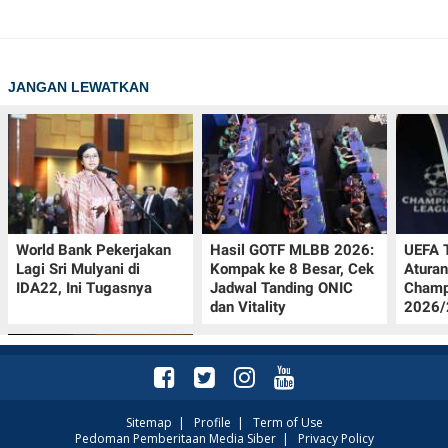
JANGAN LEWATKAN
World Bank Pekerjakan
Hasil GOTF MLBB 2026:
UEFA 
Lagi Sri Mulyani di
Kompak ke 8 Besar, Cek
Aturan
IDA22, Ini Tugasnya
Jadwal Tanding ONIC
Champ
dan Vitality
2026/2
Sitemap
|
Profile
|
Term of Use
Pedoman Pemberitaan Media Siber
|
Privacy Policy