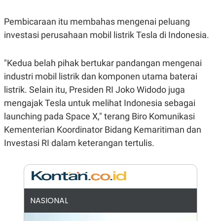
E
R
Pembicaraan itu membahas mengenai peluang
F
B
O
U
investasi perusahaan mobil listrik Tesla di Indonesia.
K
S
U
I
S
N
"Kedua belah pihak bertukar pandangan mengenai
E
S
industri mobil listrik dan komponen utama baterai
S
I
listrik. Selain itu, Presiden RI Joko Widodo juga
N
mengajak Tesla untuk melihat Indonesia sebagai
S
I
launching pada Space X," terang Biro Komunikasi
G
H
Kementerian Koordinator Bidang Kemaritiman dan
T
Investasi RI dalam keterangan tertulis.
S
B
T
E
O
L
C
A
K
N
S
J
E
A
NASIONAL
T
O
U
N
P