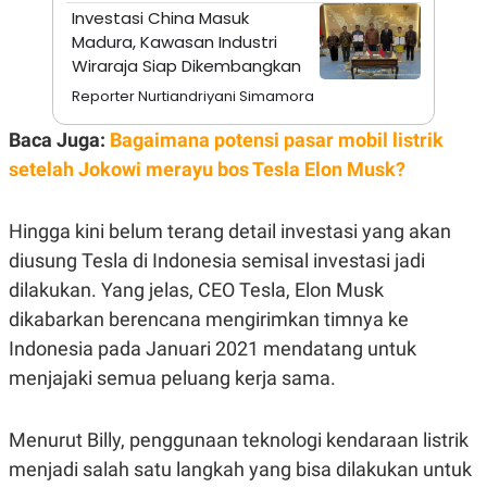
A
I
Investasi China Masuk
S
V
Madura, Kawasan Industri
K
E
E
Wiraraja Siap Dikembangkan
M
E
Reporter Nurtiandriyani Simamora
N
T
Baca Juga:
Bagaimana potensi pasar mobil listrik
E
R
setelah Jokowi merayu bos Tesla Elon Musk?
I
A
N
Hingga kini belum terang detail investasi yang akan
L
diusung Tesla di Indonesia semisal investasi jadi
E
S
dilakukan. Yang jelas, CEO Tesla, Elon Musk
T
A
dikabarkan berencana mengirimkan timnya ke
R
Indonesia pada Januari 2021 mendatang untuk
I
menjajaki semua peluang kerja sama.
KANAL
Menurut Billy, penggunaan teknologi kendaraan listrik
P
I
menjadi salah satu langkah yang bisa dilakukan untuk
U
M