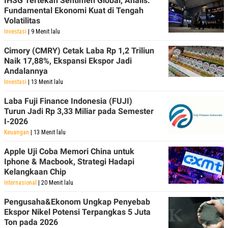
IHSG Tertekan Sentimen Global, Analis:
R
T
Fundamental Ekonomi Kuat di Tengah
I
Volatilitas
S
I
Investasi
| 9 Menit lalu
N
G
Cimory (CMRY) Cetak Laba Rp 1,2 Triliun
K
Naik 17,88%, Ekspansi Ekspor Jadi
G
Andalannya
M
Investasi
| 13 Menit lalu
E
D
I
Laba Fuji Finance Indonesia (FUJI)
A
Turun Jadi Rp 3,33 Miliar pada Semester
.
I-2026
I
D
Keuangan
| 13 Menit lalu
Apple Uji Coba Memori China untuk
Iphone & Macbook, Strategi Hadapi
SITEMAP
PROFILE
TERM
Kelangkaan Chip
OF
Internasional
| 20 Menit lalu
USE
PEDOMAN
Pengusaha&Ekonom Ungkap Penyebab
PEMBERITAAN
Ekspor Nikel Potensi Terpangkas 5 Juta
SIBER
Ton pada 2026
PRIVACY