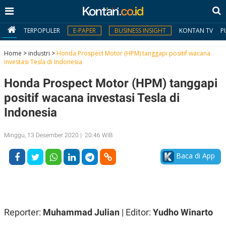
TERPOPULER
E-PAPER
BUSINESS INSIGHT
KONTAN TV
P
Home
>
industri
>
Honda Prospect Motor (HPM) tanggapi positif wacana
investasi Tesla di Indonesia
MY
Honda Prospect Motor (HPM) tanggapi
KONTAN
positif wacana investasi Tesla di
Daftar
Indonesia
Masuk
Minggu, 13 Desember 2020 | 20:46 WIB
Baca di App
BERITA
I
N
N
A
V
S
E
I
Reporter:
Muhammad Julian
| Editor:
Yudho Winarto
S
O
T
N