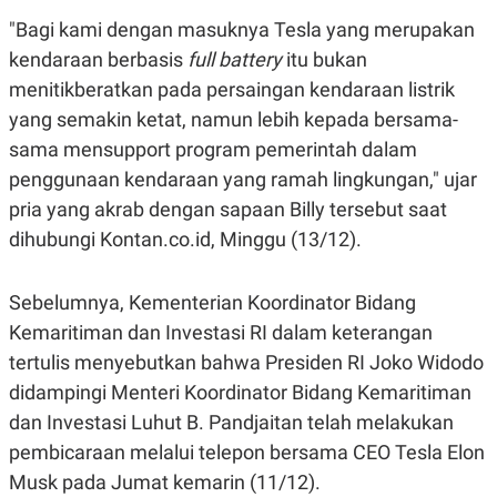
E
E
H
S
"Bagi kami dengan masuknya Tesla yang merupakan
A
T
T
Y
kendaraan berbasis
full battery
itu bukan
A
L
menitikberatkan pada persaingan kendaraan listrik
N
E
yang semakin ketat, namun lebih kepada bersama-
E
A
N
N
sama mensupport program pemerintah dalam
G
A
L
L
penggunaan kendaraan yang ramah lingkungan," ujar
I
I
pria yang akrab dengan sapaan Billy tersebut saat
S
S
H
I
dihubungi Kontan.co.id, Minggu (13/12).
S
E
K
X
O
Sebelumnya, Kementerian Koordinator Bidang
E
L
C
O
Kemaritiman dan Investasi RI dalam keterangan
U
M
tertulis menyebutkan bahwa Presiden RI Joko Widodo
T
I
didampingi Menteri Koordinator Bidang Kemaritiman
V
E
dan Investasi Luhut B. Pandjaitan telah melakukan
C
O
pembicaraan melalui telepon bersama CEO Tesla Elon
R
Musk pada Jumat kemarin (11/12).
N