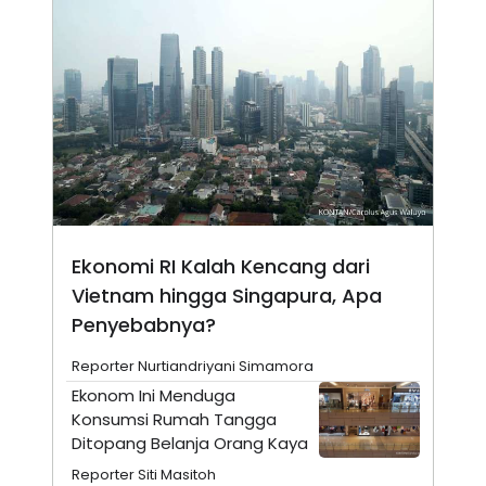
N
S
E
E
W
R
S
E
S
M
E
O
T
N
U
I
P
A
A
K
D
I
V
L
A
S
Ekonomi RI Kalah Kencang dari
K
O
Vietnam hingga Singapura, Apa
R
Penyebabnya?
P
O
R
Reporter Nurtiandriyani Simamora
A
Ekonom Ini Menduga
S
I
Konsumsi Rumah Tangga
K
N
Ditopang Belanja Orang Kaya
I
A
Reporter Siti Masitoh
L
T