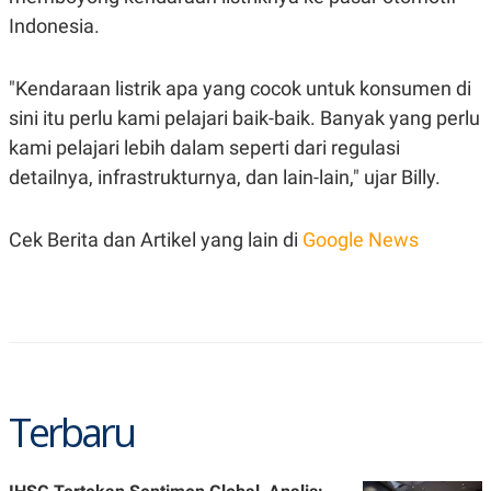
C
L
A
E
Indonesia.
D
A
E
S
M
E
"Kendaraan listrik apa yang cocok untuk konsumen di
Y
.
I
sini itu perlu kami pelajari baik-baik. Banyak yang perlu
D
kami pelajari lebih dalam seperti dari regulasi
L
K
A
I
detailnya, infrastrukturnya, dan lain-lain," ujar Billy.
N
N
G
E
G
R
Cek Berita dan Artikel yang lain di
Google News
A
J
N
A
A
E
N
M
C
I
E
T
T
E
A
N
K
E
A
Terbaru
P
D
A
V
P
E
E
R