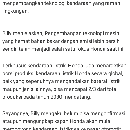
S
A
mengembangkan teknologi kendaraan yang ramah
A
G
lingkungan.
T
E
D
S
A
T
A
Billy menjelaskan, Pengembangan teknologi mesin
K
L
yang hemat bahan bakar dengan emisi lebih bersih
O
I
N
P
sendiri telah menjadi salah satu fokus Honda saat ini.
T
S
A
U
N
S
Terkhusus kendaraan listrik, Honda juga menargetkan
T
V
porsi produksi kendaraan listrik Honda secara global,
baik yang sepenuhnya mengandalkan baterai listrik
JARINGAN
maupun jenis lainnya, bisa mencapai 2/3 dari total
produksi pada tahun 2030 mendatang.
K
P
O
R
N
E
Sayangnya, Billy mengaku belum bisa mengonfirmasi
T
S
A
S
ataupun mengungkap kapan Honda akan mulai
N
R
A
E
memboyong kendaraan listriknya ke pasar otomotif