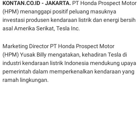
KONTAN.CO.ID -
JAKARTA.
PT Honda Prospect Motor
A
A
S
L
(HPM) menanggapi positif peluang masuknya
I
investasi produsen kendaraan listrik dan energi bersih
K
I
asal Amerika Serikat, Tesla Inc.
E
N
U
D
A
U
N
S
Marketing Director PT Honda Prospect Motor
G
T
A
R
(HPM) Yusak Billy mengatakan, kehadiran Tesla di
N
I
industri kendaraan listrik Indonesia mendukung upaya
P
I
pemerintah dalam memperkenalkan kendaraan yang
E
N
L
T
ramah lingkungan.
U
E
A
R
N
N
G
A
U
S
S
I
A
O
H
N
A
A
L
P
R
E
E