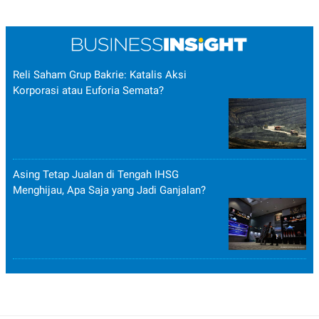
Reli Saham Grup Bakrie: Katalis Aksi
Korporasi atau Euforia Semata?
Asing Tetap Jualan di Tengah IHSG
Menghijau, Apa Saja yang Jadi Ganjalan?