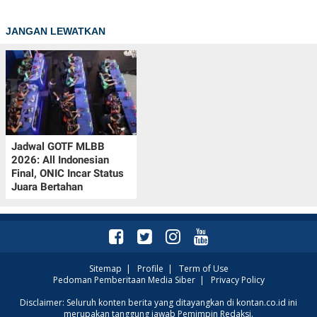
JANGAN LEWATKAN
Jadwal GOTF MLBB
2026: All Indonesian
Final, ONIC Incar Status
Juara Bertahan
Sitemap
|
Profile
|
Term of Use
Pedoman Pemberitaan Media Siber
|
Privacy Policy
Disclaimer: Seluruh konten berita yang ditayangkan di kontan.co.id ini
merupakan tanggung jawab Pemimpin Redaksi.