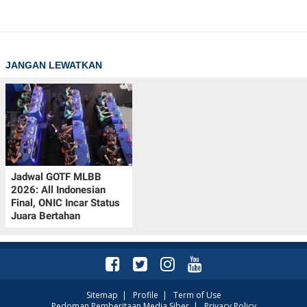
JANGAN LEWATKAN
Jadwal GOTF MLBB
2026: All Indonesian
Final, ONIC Incar Status
Juara Bertahan
Sitemap
|
Profile
|
Term of Use
Pedoman Pemberitaan Media Siber
|
Privacy Policy