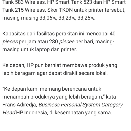
Tank 583 Wireless, HP Smart Tank 523 dan HP Smart
E
R
Tank 215 Wireless. Skor TKDN untuk printer tersebut,
F
B
masing-masing 33,06%, 33,23%, 33,25%.
O
U
K
S
U
I
S
N
Kapasitas dari fasilitas perakitan ini mencapai 40
E
pieces
per jam atau 280
pieces
per hari, masing-
S
S
masing untuk laptop dan printer.
I
N
S
Ke depan, HP pun berniat membawa produk yang
I
G
lebih beragam agar dapat dirakit secara lokal.
H
T
S
B
“Ke depan kami memang berencana untuk
T
E
menambah produknya yang lebih beragam,” kata
O
L
C
A
Frans Adiredja,
Business Personal System Category
K
N
S
J
Head
HP Indonesia, di kesempatan yang sama.
E
A
T
O
U
N
P