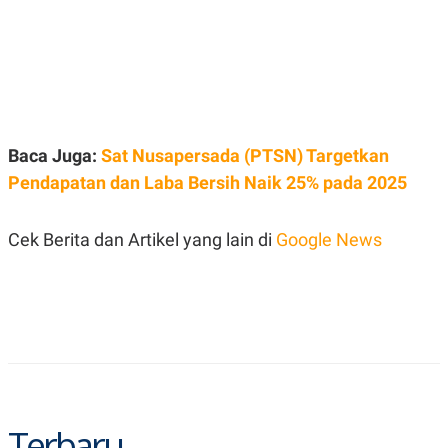
A
I
S
V
K
E
E
M
E
N
T
E
R
Baca Juga:
Sat Nusapersada (PTSN) Targetkan
I
Pendapatan dan Laba Bersih Naik 25% pada 2025
A
N
L
Cek Berita dan Artikel yang lain di
Google News
E
S
T
A
R
I
KANAL
P
I
Terbaru
U
M