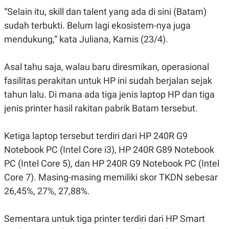
E
E
H
S
“Selain itu, skill dan talent yang ada di sini (Batam)
A
T
sudah terbukti. Belum lagi ekosistem-nya juga
T
Y
A
L
mendukung,” kata Juliana, Kamis (23/4).
N
E
E
A
N
N
Asal tahu saja, walau baru diresmikan, operasional
G
A
L
L
fasilitas perakitan untuk HP ini sudah berjalan sejak
I
I
tahun lalu. Di mana ada tiga jenis laptop HP dan tiga
S
S
H
I
jenis printer hasil rakitan pabrik Batam tersebut.
S
E
K
X
O
Ketiga laptop tersebut terdiri dari HP 240R G9
E
L
Notebook PC (Intel Core i3), HP 240R G89 Notebook
C
O
U
M
PC (Intel Core 5), dan HP 240R G9 Notebook PC (Intel
T
I
Core 7). Masing-masing memiliki skor TKDN sebesar
V
26,45%, 27%, 27,88%.
E
C
O
R
Sementara untuk tiga printer terdiri dari HP Smart
N