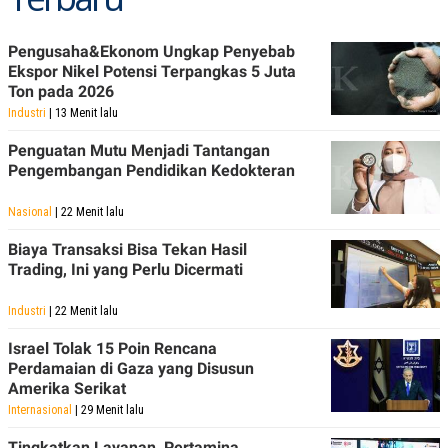
S
A
A
G
T
E
Pengusaha&Ekonom Ungkap Penyebab
D
S
A
Ekspor Nikel Potensi Terpangkas 5 Juta
T
Ton pada 2026
A
Industri
| 13 Menit lalu
K
L
O
I
Penguatan Mutu Menjadi Tantangan
N
P
Pengembangan Pendidikan Kedokteran
T
S
A
U
N
S
Nasional
| 22 Menit lalu
T
V
Biaya Transaksi Bisa Tekan Hasil
Trading, Ini yang Perlu Dicermati
JARINGAN
Industri
| 22 Menit lalu
K
P
Israel Tolak 15 Poin Rencana
O
R
Perdamaian di Gaza yang Disusun
N
E
Amerika Serikat
T
S
A
S
Internasional
| 29 Menit lalu
N
R
A
E
Tingkatkan Layanan, Pertamina