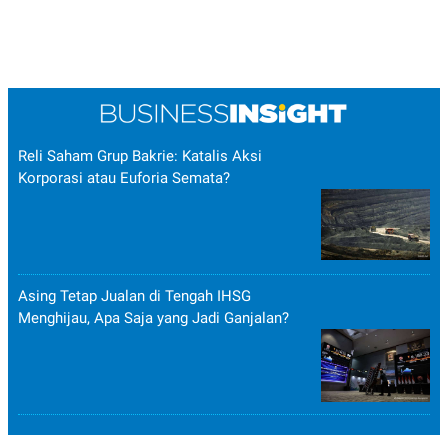
POLICY
Reli Saham Grup Bakrie: Katalis Aksi
Korporasi atau Euforia Semata?
Asing Tetap Jualan di Tengah IHSG
Menghijau, Apa Saja yang Jadi Ganjalan?