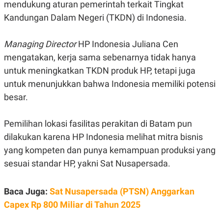
mendukung aturan pemerintah terkait Tingkat
R
G
S
I
Kandungan Dalam Negeri (TKDN) di Indonesia.
O
O
N
N
A
A
Managing Director
HP Indonesia Juliana Cen
L
L
F
mengatakan, kerja sama sebenarnya tidak hanya
I
N
untuk meningkatkan TKDN produk HP, tetapi juga
A
untuk menunjukkan bahwa Indonesia memiliki potensi
N
C
besar.
E
Y
C
A
A
Pemilihan lokasi fasilitas perakitan di Batam pun
N
R
dilakukan karena HP Indonesia melihat mitra bisnis
G
I
T
T
yang kompeten dan punya kemampuan produksi yang
E
A
R
H
sesuai standar HP, yakni Sat Nusapersada.
.
U
.
.
Baca Juga:
Sat Nusapersada (PTSN) Anggarkan
K
L
Capex Rp 800 Miliar di Tahun 2025
E
I
S
F