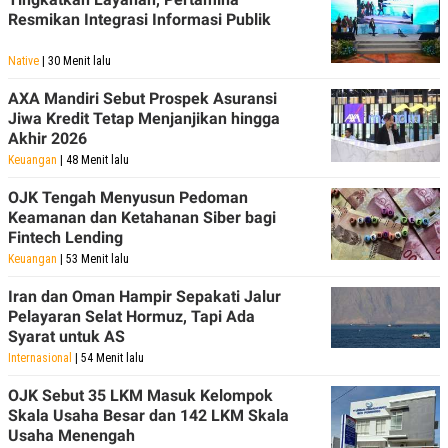
C
L
Resmikan Integrasi Informasi Publik
A
E
D
A
E
S
Native
| 30 Menit lalu
M
E
Y
.
AXA Mandiri Sebut Prospek Asuransi
I
D
Jiwa Kredit Tetap Menjanjikan hingga
Akhir 2026
L
K
A
I
Keuangan
| 48 Menit lalu
N
N
G
E
OJK Tengah Menyusun Pedoman
G
R
Keamanan dan Ketahanan Siber bagi
A
J
Fintech Lending
N
A
A
E
Keuangan
| 53 Menit lalu
N
M
C
I
Iran dan Oman Hampir Sepakati Jalur
E
T
Pelayaran Selat Hormuz, Tapi Ada
T
E
A
N
Syarat untuk AS
K
Internasional
| 54 Menit lalu
E
A
P
D
OJK Sebut 35 LKM Masuk Kelompok
A
V
Skala Usaha Besar dan 142 LKM Skala
P
E
Usaha Menengah
E
R