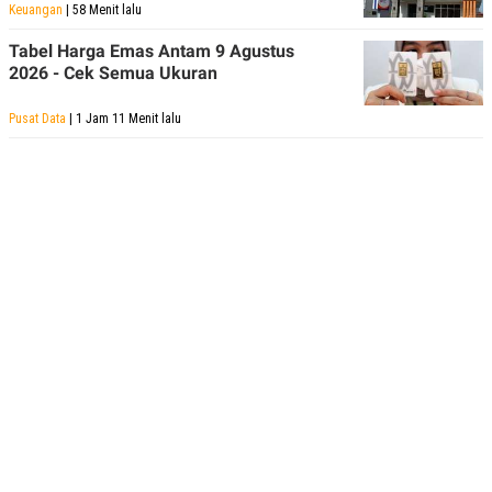
R
T
Keuangan
| 58 Menit lalu
I
S
Tabel Harga Emas Antam 9 Agustus
I
2026 - Cek Semua Ukuran
N
G
Pusat Data
| 1 Jam 11 Menit lalu
K
G
M
E
D
I
A
.
I
D
SITEMAP
PROFILE
TERM
OF
USE
PEDOMAN
PEMBERITAAN
SIBER
PRIVACY