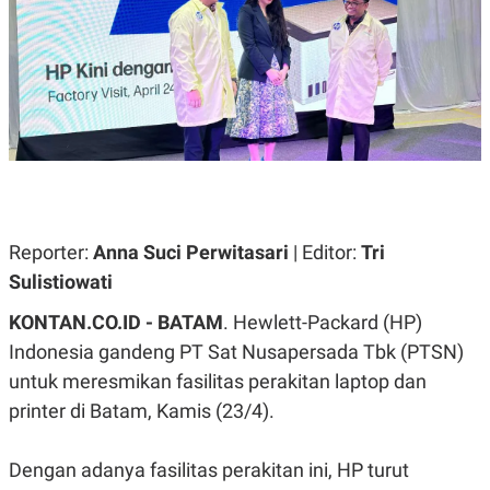
A
A
S
L
I
K
I
E
N
U
D
A
U
N
S
G
T
A
R
N
I
P
I
E
N
Reporter:
Anna Suci Perwitasari
| Editor:
Tri
L
T
Sulistiowati
U
E
A
R
N
N
KONTAN.CO.ID - BATAM
. Hewlett-Packard (HP)
G
A
Indonesia gandeng PT Sat Nusapersada Tbk (PTSN)
U
S
S
I
untuk meresmikan fasilitas perakitan laptop dan
A
O
H
N
printer di Batam, Kamis (23/4).
A
A
L
Dengan adanya fasilitas perakitan ini, HP turut
P
R
E
E