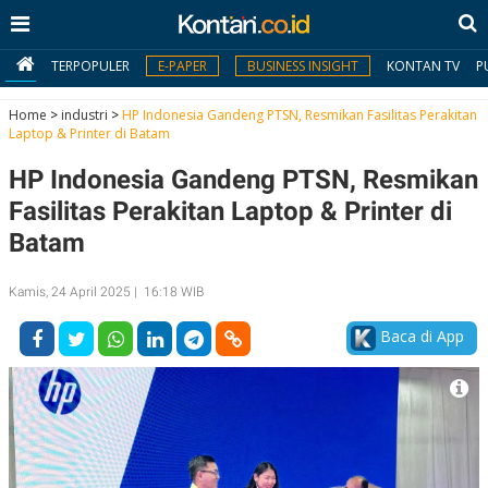
TERPOPULER
E-PAPER
BUSINESS INSIGHT
KONTAN TV
P
Home
>
industri
>
HP Indonesia Gandeng PTSN, Resmikan Fasilitas Perakitan
Laptop & Printer di Batam
MY
HP Indonesia Gandeng PTSN, Resmikan
KONTAN
Fasilitas Perakitan Laptop & Printer di
Daftar
Batam
Masuk
Kamis, 24 April 2025 | 16:18 WIB
Baca di App
BERITA
I
N
N
A
V
S
E
I
S
O
T
N