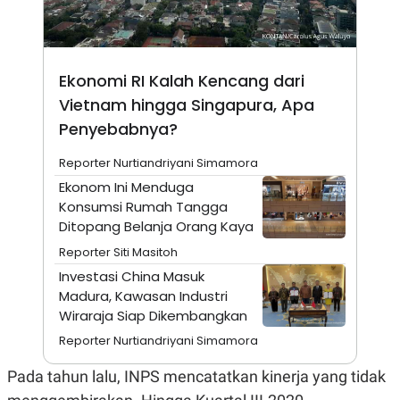
A
I
S
V
K
E
E
M
E
Ekonomi RI Kalah Kencang dari
N
Vietnam hingga Singapura, Apa
T
E
Penyebabnya?
R
I
Reporter Nurtiandriyani Simamora
A
N
Ekonom Ini Menduga
L
Konsumsi Rumah Tangga
E
Ditopang Belanja Orang Kaya
S
T
Reporter Siti Masitoh
A
R
Investasi China Masuk
I
Madura, Kawasan Industri
Wiraraja Siap Dikembangkan
KANAL
Reporter Nurtiandriyani Simamora
Pada tahun lalu, INPS mencatatkan kinerja yang tidak
P
I
U
M