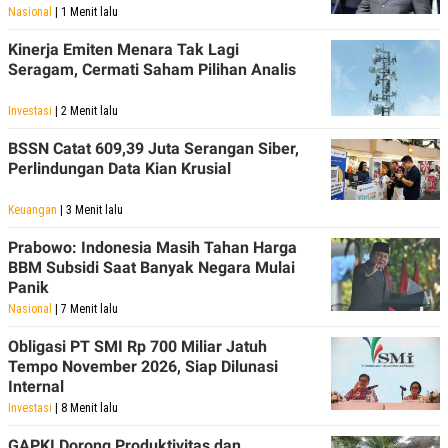
R
T
Nasional
| 1 Menit lalu
I
S
Kinerja Emiten Menara Tak Lagi
I
Seragam, Cermati Saham Pilihan Analis
N
G
Investasi
| 2 Menit lalu
K
G
M
BSSN Catat 609,39 Juta Serangan Siber,
E
Perlindungan Data Kian Krusial
D
I
A
Keuangan
| 3 Menit lalu
.
I
Prabowo: Indonesia Masih Tahan Harga
D
BBM Subsidi Saat Banyak Negara Mulai
Panik
Nasional
| 7 Menit lalu
SITEMAP
PROFILE
TERM
Obligasi PT SMI Rp 700 Miliar Jatuh
OF
Tempo November 2026, Siap Dilunasi
USE
Internal
PEDOMAN
PEMBERITAAN
Investasi
| 8 Menit lalu
SIBER
GAPKI Dorong Produktivitas dan
PRIVACY