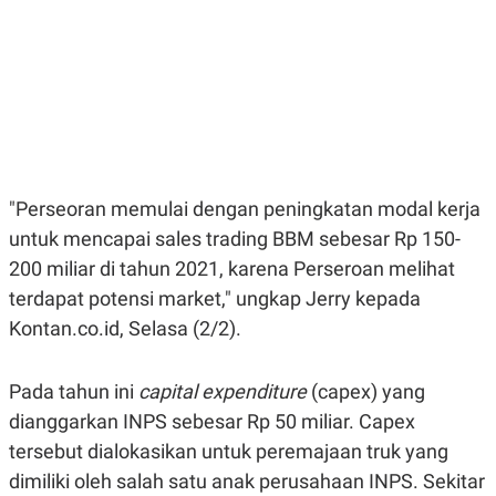
E
E
H
S
A
T
T
Y
A
L
N
E
E
A
N
N
G
A
L
L
I
I
"Perseoran memulai dengan peningkatan modal kerja
S
S
H
I
untuk mencapai sales trading BBM sebesar Rp 150-
S
200 miliar di tahun 2021, karena Perseroan melihat
E
K
X
O
terdapat potensi market," ungkap Jerry kepada
E
L
C
O
Kontan.co.id, Selasa (2/2).
U
M
T
I
Pada tahun ini
capital expenditure
(capex) yang
V
E
dianggarkan INPS sebesar Rp 50 miliar. Capex
C
O
tersebut dialokasikan untuk peremajaan truk yang
R
dimiliki oleh salah satu anak perusahaan INPS. Sekitar
N