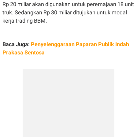
E
Rp 20 miliar akan digunakan untuk peremajaan 18 unit
R
truk. Sedangkan Rp 30 miliar ditujukan untuk modal
F
B
O
U
kerja trading BBM.
K
S
U
I
S
N
E
Baca Juga:
S
Penyelenggaraan Paparan Publik Indah
S
Prakasa Sentosa
I
N
S
I
G
H
T
S
B
T
E
O
L
C
A
K
N
S
J
E
A
T
O
U
N
P