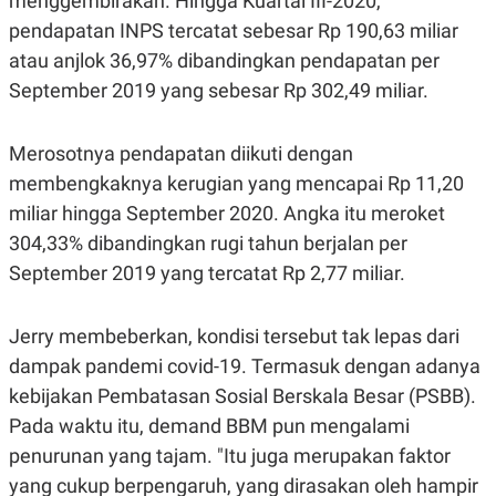
menggembirakan. Hingga Kuartal III-2020,
S
A
A
G
pendapatan INPS tercatat sebesar Rp 190,63 miliar
T
E
atau anjlok 36,97% dibandingkan pendapatan per
D
S
A
September 2019 yang sebesar Rp 302,49 miliar.
T
A
K
L
Merosotnya pendapatan diikuti dengan
O
I
N
P
membengkaknya kerugian yang mencapai Rp 11,20
T
S
miliar hingga September 2020. Angka itu meroket
A
U
N
S
304,33% dibandingkan rugi tahun berjalan per
T
V
September 2019 yang tercatat Rp 2,77 miliar.
JARINGAN
Jerry membeberkan, kondisi tersebut tak lepas dari
dampak pandemi covid-19. Termasuk dengan adanya
K
P
kebijakan Pembatasan Sosial Berskala Besar (PSBB).
O
R
N
E
Pada waktu itu, demand BBM pun mengalami
T
S
A
S
penurunan yang tajam. "Itu juga merupakan faktor
N
R
yang cukup berpengaruh, yang dirasakan oleh hampir
A
E