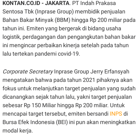
KONTAN.CO.ID -
JAKARTA
. PT Indah Prakasa
A
A
S
L
Sentosa Tbk (Inprase Group) membidik penjualan
I
Bahan Bakar Minyak (BBM) hingga Rp 200 miliar pada
K
I
tahun ini. Emiten yang bergerak di bidang usaha
E
N
U
D
logistik, perdagangan dan pengangkutan bahan bakar
A
U
N
S
ini mengincar perbaikan kinerja setelah pada tahun
G
T
A
R
lalu tertekan pandemi covid-19.
N
I
P
I
Corporate Secretary
E
N
Inprase Group Jerry Erfansyah
L
T
mengatakan bahwa pada tahun 2021 pihaknya akan
U
E
A
R
fokus untuk melanjutkan target penjualan yang sudah
N
N
G
A
dicanangkan sejak tahun lalu, yakni target penjualan
U
S
sebesar Rp 150 Miliar hingga Rp 200 miliar. Untuk
S
I
A
O
mencapai target tersebut, emiten bersandi
INPS
di
H
N
A
A
Bursa Efek Indonesia (BEI) ini pun akan meningkatkan
L
modal kerja.
P
R
E
E