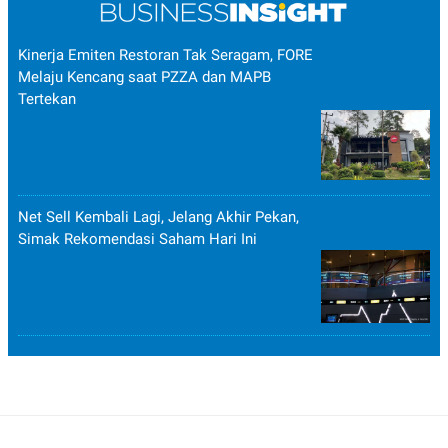
Kinerja Emiten Restoran Tak Seragam, FORE
Melaju Kencang saat PZZA dan MAPB
Tertekan
Net Sell Kembali Lagi, Jelang Akhir Pekan,
Simak Rekomendasi Saham Hari Ini