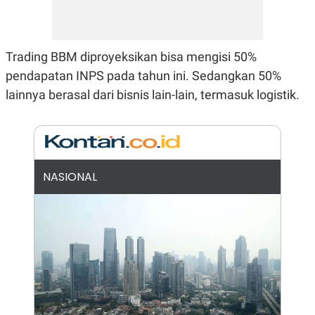
N
S
E
E
W
R
S
E
Trading BBM diproyeksikan bisa mengisi 50%
S
M
E
O
pendapatan INPS pada tahun ini. Sedangkan 50%
T
N
U
I
lainnya berasal dari bisnis lain-lain, termasuk logistik.
P
A
A
K
D
I
V
L
A
S
NASIONAL
K
O
R
P
O
R
A
S
I
K
N
I
A
L
T