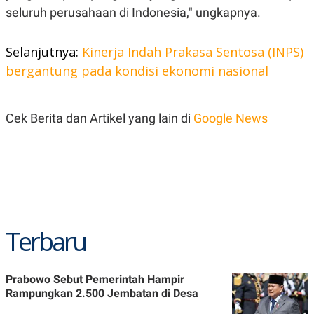
C
L
seluruh perusahaan di Indonesia," ungkapnya.
A
E
D
A
E
S
M
E
Selanjutnya:
Kinerja Indah Prakasa Sentosa (INPS)
Y
.
bergantung pada kondisi ekonomi nasional
I
D
L
K
A
I
Cek Berita dan Artikel yang lain di
Google News
N
N
G
E
G
R
A
J
N
A
A
E
N
M
C
I
E
T
T
E
Terbaru
A
N
K
E
A
P
D
Prabowo Sebut Pemerintah Hampir
A
V
Rampungkan 2.500 Jembatan di Desa
P
E
E
R