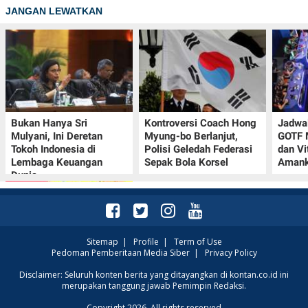
JANGAN LEWATKAN
Bukan Hanya Sri
Kontroversi Coach Hong
Jadwal
Mulyani, Ini Deretan
Myung-bo Berlanjut,
GOTF 
Tokoh Indonesia di
Polisi Geledah Federasi
dan Vi
Lembaga Keuangan
Sepak Bola Korsel
Amank
Dunia
Sitemap
|
Profile
|
Term of Use
Pedoman Pemberitaan Media Siber
|
Privacy Policy
Promo JSM Alfamart 7–
Disclaimer: Seluruh konten berita yang ditayangkan di kontan.co.id ini
merupakan tanggung jawab Pemimpin Redaksi.
9 Agustus 2026, Minyak
Goreng 2 Liter Mulai
Copyright 2026. All rights reserved