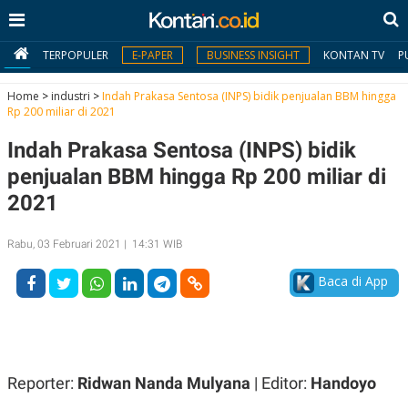
TERPOPULER
E-PAPER
BUSINESS INSIGHT
KONTAN TV
P
Home
>
industri
>
Indah Prakasa Sentosa (INPS) bidik penjualan BBM hingga
Rp 200 miliar di 2021
MY
Indah Prakasa Sentosa (INPS) bidik
KONTAN
penjualan BBM hingga Rp 200 miliar di
Daftar
2021
Masuk
Rabu, 03 Februari 2021 | 14:31 WIB
Baca di App
BERITA
I
N
N
A
V
S
E
I
Reporter:
Ridwan Nanda Mulyana
| Editor:
Handoyo
S
O
T
N