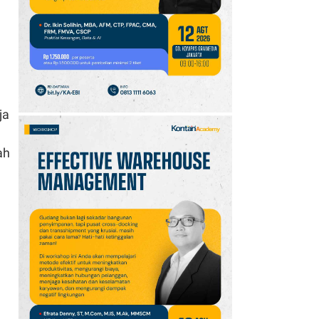
10
Promo JSM Alfamart 7–
9 Agustus 2026, Minyak
Goreng 2 Liter Mulai
Rp41.500
ja
ah