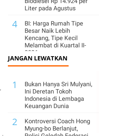
Biodiesel Rp 14.924 per
Liter pada Agustus
4
BI: Harga Rumah Tipe
Besar Naik Lebih
Kencang, Tipe Kecil
Melambat di Kuartal II-
2026
JANGAN LEWATKAN
5
Mulai Pulih, Industri
Tekstil Tumbuh 6,36%
1
pada Kuartal II-2026
Bukan Hanya Sri Mulyani,
r
Ini Deretan Tokoh
6
Developer Gim Indonesia
Indonesia di Lembaga
Hadapi Persaingan
Keuangan Dunia
Global, Kualitas Produk
2
Jadi Penentu
Kontroversi Coach Hong
Myung-bo Berlanjut,
7
Industri Gim Nasional
Polisi Geledah Federasi