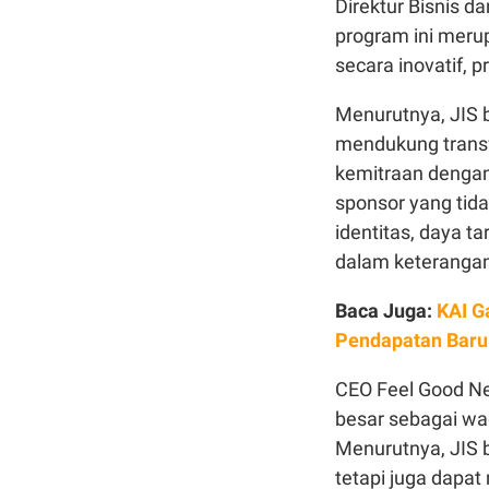
Direktur Bisnis 
program ini meru
secara inovatif, p
Menurutnya, JIS b
mendukung transfo
kemitraan dengan
sponsor yang tid
identitas, daya tar
dalam keterangan
Baca Juga:
KAI G
Pendapatan Baru
CEO Feel Good Net
besar sebagai wa
Menurutnya, JIS b
tetapi juga dapa