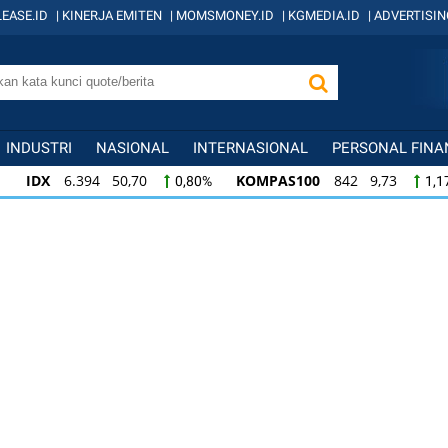
EASE.ID
|
KINERJA EMITEN
|
MOMSMONEY.ID
|
KGMEDIA.ID
|
ADVERTISIN
INDUSTRI
NASIONAL
INTERNASIONAL
PERSONAL FINA
IDX
6.394 50,70
KOMPAS100
842 9,73
0,80%
1,1
KOMPAS100
842 9,73
LQ45
639 7,79
1,17%
1,23
LQ45
639 7,79
ISSI
221 2,24
IDX3
1,23%
1,02%