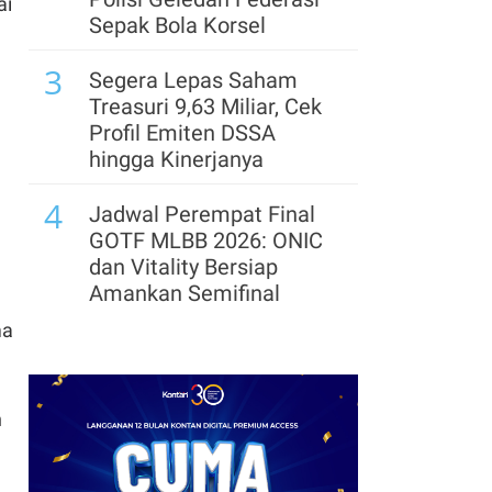
ai
Perlu Perkuat IP agar
Sepak Bola Korsel
Tak Sekadar Jadi Pasar
3
Segera Lepas Saham
8
Harga Indeks Pasar
Treasuri 9,63 Miliar, Cek
Bioetanol Ditetapkan Rp
Profil Emiten DSSA
11.695 per Liter pada
hingga Kinerjanya
Agustus 2026
4
Jadwal Perempat Final
GOTF MLBB 2026: ONIC
dan Vitality Bersiap
Amankan Semifinal
ma
5
Arsenal Perpanjang
Kerja Sama dengan
Emirates hingga 2033, Ini
n
Detail Kemitraannya
6
Cek Kode Redeem EA FC