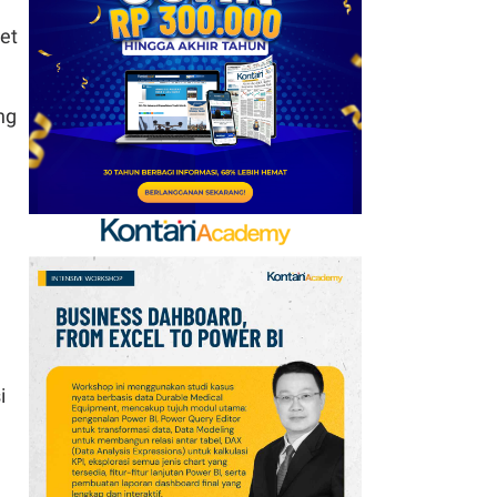
Mobile Update 7 Agustus
et
2026: Klaim Ribuan
Gems Gratis!
7
ng
FIFA Akhirnya Cairkan
Hadiah Timnas Yordania
yang Tertunda 8 Bulan
8
Promo Alfamart Murah
Banget 7–13 Agustus
2026, Sunlight hingga
Bebelac Diskon
9
Klasemen Grup A Piala
AFF 2026: Ini Skenario
i
Indonesia Lolos ke
Semifinal