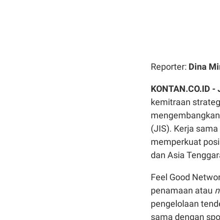
Reporter:
Dina Mi
KONTAN.CO.ID -
kemitraan strate
mengembangkan
(JIS). Kerja sama
memperkuat posis
dan Asia Tenggar
Feel Good Networ
penamaan atau
n
pengelolaan tend
sama dengan spons