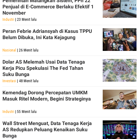
Pemerintah Matangkan Sistem, PPh 22
C
L
Penjual di E-Commerce Berlaku Efektif 1
A
E
D
A
November
E
S
Industri
| 23 Menit lalu
M
E
Y
.
Peran Febrie Adriansyah di Kasus TPPU
I
D
Belum Dibuka, Ini Kata Kejagung
L
K
A
I
Nasional
| 26 Menit lalu
N
N
G
E
Dolar AS Melemah Usai Data Tenaga
G
R
Kerja Picu Spekulasi The Fed Tahan
A
J
Suku Bunga
N
A
A
E
Investasi
| 48 Menit lalu
N
M
C
I
Kemendag Dorong Percepatan UMKM
E
T
Masuk Ritel Modern, Begini Strateginya
T
E
A
N
K
Industri
| 55 Menit lalu
E
A
P
D
Wall Street Menguat, Data Tenaga Kerja
A
V
AS Redupkan Peluang Kenaikan Suku
P
E
Bunga
E
R