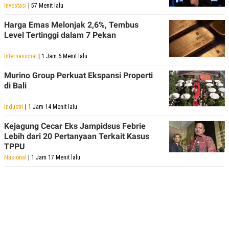
R
T
Investasi
| 57 Menit lalu
I
S
Harga Emas Melonjak 2,6%, Tembus
I
Level Tertinggi dalam 7 Pekan
N
G
Internasional
| 1 Jam 6 Menit lalu
K
G
Murino Group Perkuat Ekspansi Properti
M
E
di Bali
D
I
Industri
| 1 Jam 14 Menit lalu
A
.
I
Kejagung Cecar Eks Jampidsus Febrie
D
Lebih dari 20 Pertanyaan Terkait Kasus
TPPU
Nasional
| 1 Jam 17 Menit lalu
SITEMAP
PROFILE
TERM
OF
USE
PEDOMAN
PEMBERITAAN
SIBER
PRIVACY