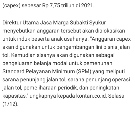
A
A
(capex) sebesar Rp 7,75 triliun di 2021.
S
L
I
Direktur Utama Jasa Marga Subakti Syukur
K
I
E
N
menyebutkan anggaran tersebut akan dialokasikan
U
D
A
U
untuk induk beserta anak usahanya. "Anggaran capex
N
S
G
T
akan digunakan untuk pengembangan lini bisnis jalan
A
R
tol. Kemudian sisanya akan digunakan sebagai
N
I
pengeluaran belanja modal untuk pemenuhan
P
I
E
N
Standard Pelayanan Minimum (SPM) yang meliputi
L
T
U
E
sarana penunjang jalan tol, sarana penunjang operasi
A
R
jalan tol, pemeliharaan periodik, dan peningkatan
N
N
G
A
kapasitas," ungkapnya kepada kontan.co.id, Selasa
U
S
S
I
(1/12).
A
O
H
N
A
A
L
P
R
E
E