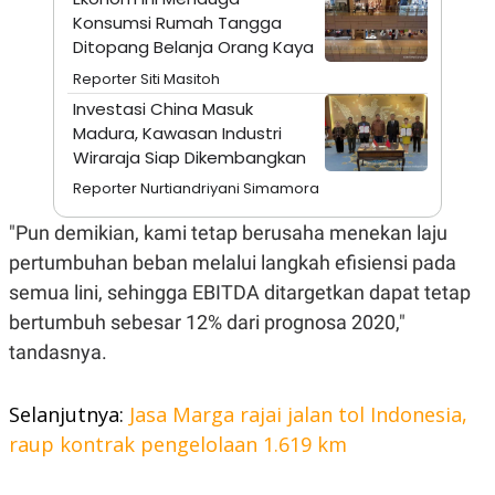
A
I
Konsumsi Rumah Tangga
S
V
K
E
Ditopang Belanja Orang Kaya
E
Reporter Siti Masitoh
M
E
Investasi China Masuk
N
Madura, Kawasan Industri
T
E
Wiraraja Siap Dikembangkan
R
I
Reporter Nurtiandriyani Simamora
A
N
"Pun demikian, kami tetap berusaha menekan laju
L
pertumbuhan beban melalui langkah efisiensi pada
E
S
semua lini, sehingga EBITDA ditargetkan dapat tetap
T
A
bertumbuh sebesar 12% dari prognosa 2020,"
R
tandasnya.
I
Selanjutnya:
Jasa Marga rajai jalan tol Indonesia,
KANAL
raup kontrak pengelolaan 1.619 km
P
I
U
M