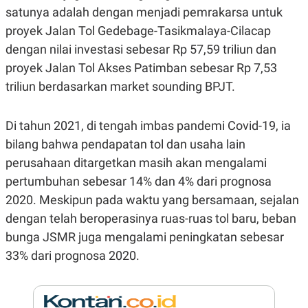
E
satunya adalah dengan menjadi pemrakarsa untuk
R
proyek Jalan Tol Gedebage-Tasikmalaya-Cilacap
F
B
O
U
dengan nilai investasi sebesar Rp 57,59 triliun dan
K
S
U
I
proyek Jalan Tol Akses Patimban sebesar Rp 7,53
S
N
triliun berdasarkan market sounding BPJT.
E
S
S
I
Di tahun 2021, di tengah imbas pandemi Covid-19, ia
N
S
bilang bahwa pendapatan tol dan usaha lain
I
perusahaan ditargetkan masih akan mengalami
G
H
pertumbuhan sebesar 14% dan 4% dari prognosa
T
2020. Meskipun pada waktu yang bersamaan, sejalan
S
B
T
E
dengan telah beroperasinya ruas-ruas tol baru, beban
O
L
bunga JSMR juga mengalami peningkatan sebesar
C
A
K
N
33% dari prognosa 2020.
S
J
E
A
T
O
U
N
P