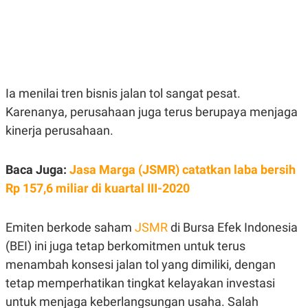
E
E
H
S
A
T
T
Y
A
L
N
E
E
A
N
N
Ia menilai tren bisnis jalan tol sangat pesat.
G
A
L
L
Karenanya, perusahaan juga terus berupaya menjaga
I
I
S
S
kinerja perusahaan.
H
I
S
Baca Juga:
E
K
Jasa Marga (JSMR) catatkan laba bersih
X
O
Rp 157,6 miliar di kuartal III-2020
E
L
C
O
U
M
T
Emiten berkode saham
JSMR
di Bursa Efek Indonesia
I
(BEI) ini juga tetap berkomitmen untuk terus
V
E
menambah konsesi jalan tol yang dimiliki, dengan
C
O
tetap memperhatikan tingkat kelayakan investasi
R
untuk menjaga keberlangsungan usaha. Salah
N