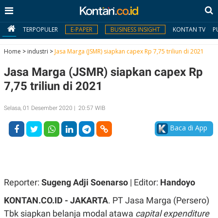
TERPOPULER
E-PAPER
BUSINESS INSIGHT
KONTAN TV
P
Home
>
industri
>
Jasa Marga (JSMR) siapkan capex Rp 7,75 triliun di 2021
Jasa Marga (JSMR) siapkan capex Rp
MY
KONTAN
7,75 triliun di 2021
Daftar
Selasa, 01 Desember 2020 | 20:57 WIB
Masuk
Baca di App
BERITA
I
N
Reporter:
Sugeng Adji Soenarso
| Editor:
Handoyo
N
A
V
S
KONTAN.CO.ID - JAKARTA
. PT Jasa Marga (Persero)
E
I
S
O
Tbk siapkan belanja modal atawa
capital expenditure
T
N