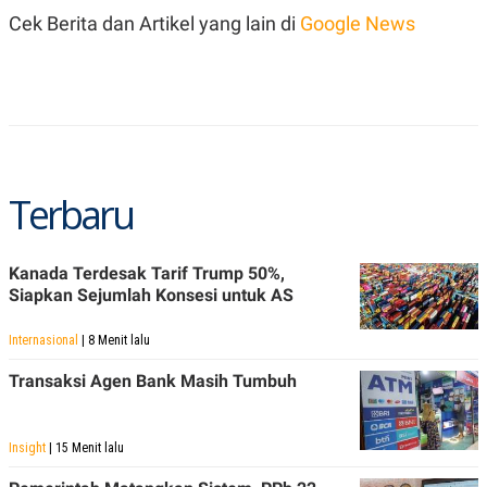
S
A
Cek Berita dan Artikel yang lain di
Google News
A
G
T
E
D
S
A
T
A
K
L
O
I
N
P
T
S
Terbaru
A
U
N
S
T
V
Kanada Terdesak Tarif Trump 50%,
Siapkan Sejumlah Konsesi untuk AS
JARINGAN
Internasional
| 8 Menit lalu
K
P
Transaksi Agen Bank Masih Tumbuh
O
R
N
E
T
S
A
S
Insight
| 15 Menit lalu
N
R
A
E