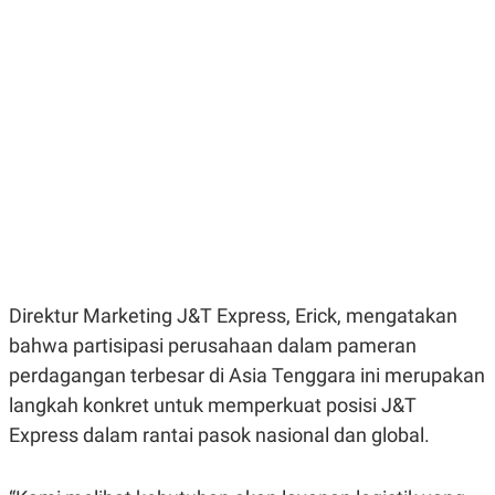
E
E
H
S
A
T
T
Y
A
L
N
E
E
A
N
N
G
A
L
L
I
I
S
S
H
I
S
E
K
X
O
E
L
Direktur Marketing J&T Express, Erick, mengatakan
C
O
U
M
bahwa partisipasi perusahaan dalam pameran
T
perdagangan terbesar di Asia Tenggara ini merupakan
I
V
langkah konkret untuk memperkuat posisi J&T
E
C
Express dalam rantai pasok nasional dan global.
O
R
N