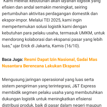
“Kami melihat kebutuhan akan layanan logistik yang
E
R
efisien dan andal semakin meningkat, seiring
F
B
pertumbuhan aktivitas perdagangan domestik dan
O
U
K
S
ekspor-impor. Melalui TEI 2025, kami ingin
U
I
mempertemukan solusi logistik kami dengan
S
N
E
kebutuhan para pelaku usaha, termasuk UMKM, untuk
S
S
mendorong kolaborasi dan ekspansi pasar yang lebih
I
luas,” ujar Erick di Jakarta, Kamis (16/10).
N
S
I
G
Baca Juga:
Resmi Dapat Izin Nasional, Gadai Mas
H
T
Nusantara Berencana Lakukan Ekspansi
S
B
T
E
O
L
Mengusung jaringan operasional yang luas serta
C
A
sistem pengiriman yang terintegrasi, J&T Express
K
N
S
J
membidik segmen pelaku usaha yang membutuhkan
E
A
T
O
dukungan logistik untuk meningkatkan efisiensi
U
N
distribusi produk, baik di pasar dalam negeri maupun
P