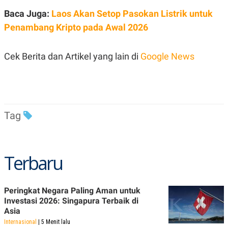
R
T
Baca Juga:
Laos Akan Setop Pasokan Listrik untuk
I
S
Penambang Kripto pada Awal 2026
I
N
G
Cek Berita dan Artikel yang lain di
Google News
K
G
M
E
D
I
A
Tag
.
I
D
Terbaru
SITEMAP
PROFILE
TERM
OF
USE
Peringkat Negara Paling Aman untuk
PEDOMAN
Investasi 2026: Singapura Terbaik di
PEMBERITAAN
Asia
SIBER
Internasional
| 5 Menit lalu
PRIVACY