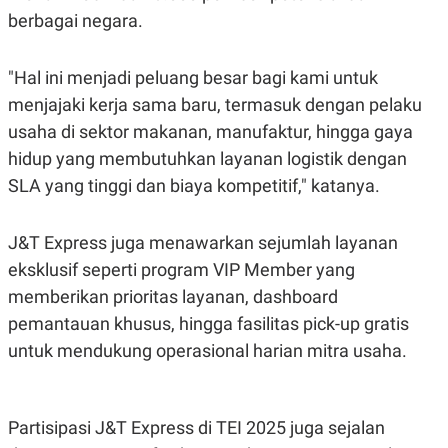
S
A
berbagai negara.
A
G
T
E
D
S
A
"Hal ini menjadi peluang besar bagi kami untuk
T
A
menjajaki kerja sama baru, termasuk dengan pelaku
K
L
usaha di sektor makanan, manufaktur, hingga gaya
O
I
hidup yang membutuhkan layanan logistik dengan
N
P
T
S
SLA yang tinggi dan biaya kompetitif," katanya.
A
U
N
S
T
V
J&T Express juga menawarkan sejumlah layanan
eksklusif seperti program VIP Member yang
JARINGAN
memberikan prioritas layanan, dashboard
pemantauan khusus, hingga fasilitas pick-up gratis
K
P
untuk mendukung operasional harian mitra usaha.
O
R
N
E
T
S
A
S
N
R
Partisipasi J&T Express di TEI 2025 juga sejalan
A
E