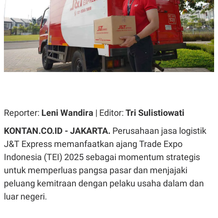
A
A
S
L
I
K
I
E
N
U
D
A
U
N
S
G
T
A
R
N
I
P
I
E
N
Reporter:
Leni Wandira
| Editor:
Tri Sulistiowati
L
T
U
E
KONTAN.CO.ID - JAKARTA.
Perusahaan jasa logistik
A
R
N
N
J&T Express memanfaatkan ajang
Trade Expo
G
A
Indonesia (TEI) 2025
sebagai momentum strategis
U
S
S
I
untuk memperluas pangsa pasar dan menjajaki
A
O
H
N
peluang kemitraan dengan pelaku usaha dalam dan
A
A
luar negeri.
L
P
R
E
E