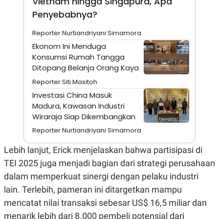
Vietnam hingga Singapura, Apa
A
I
S
V
Penyebabnya?
K
E
E
Reporter Nurtiandriyani Simamora
M
E
Ekonom Ini Menduga
N
Konsumsi Rumah Tangga
T
E
Ditopang Belanja Orang Kaya
R
Reporter Siti Masitoh
I
A
Investasi China Masuk
N
Madura, Kawasan Industri
L
Wiraraja Siap Dikembangkan
E
S
Reporter Nurtiandriyani Simamora
T
A
Lebih lanjut, Erick menjelaskan bahwa partisipasi di
R
I
TEI 2025 juga menjadi bagian dari strategi perusahaan
dalam memperkuat sinergi dengan pelaku industri
KANAL
lain. Terlebih, pameran ini ditargetkan mampu
mencatat nilai transaksi sebesar US$ 16,5 miliar dan
P
I
U
M
menarik lebih dari 8.000 pembeli potensial dari