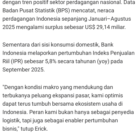
dengan tren positif sektor perdagangan nasional. Data
C
L
A
E
Badan Pusat Statistik (BPS) mencatat, neraca
D
A
E
S
perdagangan Indonesia sepanjang Januari–Agustus
M
E
Y
.
2025 mengalami surplus sebesar US$ 29,14 miliar.
I
D
Sementara dari sisi konsumsi domestik, Bank
L
K
A
I
Indonesia melaporkan pertumbuhan Indeks Penjualan
N
N
G
E
Riil (IPR) sebesar 5,8% secara tahunan (yoy) pada
G
R
A
J
September 2025.
N
A
A
E
N
M
"Dengan kondisi makro yang mendukung dan
C
I
E
T
terbukanya peluang ekspansi pasar, kami optimis
T
E
dapat terus tumbuh bersama ekosistem usaha di
A
N
K
Indonesia. Peran kami bukan hanya sebagai penyedia
E
A
logistik, tapi juga sebagai enabler pertumbuhan
P
D
A
V
bisnis," tutup Erick.
P
E
E
R