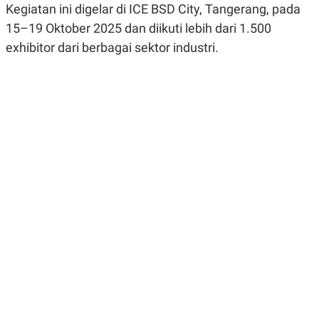
Kegiatan ini digelar di ICE BSD City, Tangerang, pada
R
G
S
I
15–19 Oktober 2025 dan diikuti lebih dari 1.500
O
O
N
N
exhibitor dari berbagai sektor industri.
A
A
L
L
F
I
N
A
N
C
E
Y
C
A
A
N
R
G
I
T
T
E
A
R
H
.
U
.
.
K
L
E
I
S
F