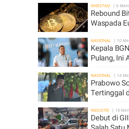
INVESTASI
| 6 Meni
Rebound Bit
Waspada Eu
NASIONAL
| 10 Men
Kepala BGN
Pulang, Ini
NASIONAL
| 14 Men
Prabowo Sor
Tertinggal 
INDUSTRI
| 18 Meni
Debut di GI
Salah Satu 