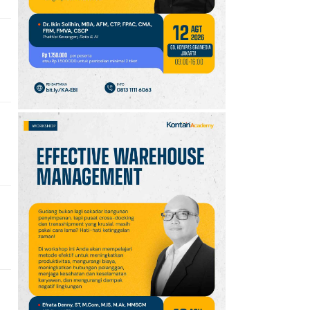
10
Jadwal Persija vs Arema
FC Perebutan Juara 3
Piala Presiden 2026,
Kick-off Sore Ini