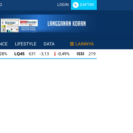
G
LOGIN
DAFTAR
NCE
LIFESTYLE
DATA
LAINNYA
LQ45
631 -3,13
ISSI
219 -0,63
,28%
-0,49%
-0,29%
LQ45
631 -3,13
ISSI
219 -0,63
28%
-0,49%
-0,29%
ISSI
219 -0,63
IDX30
354 -1,64
49%
-0,29%
-0,46%