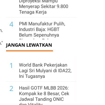
Diproyeksi Mampu
Menyerap Sekitar 9.800
Tenaga Kerja
4
PMI Manufaktur Pulih,
Industri Baja: HGBT
n,
Belum Sepenuhnya
Ringankan Beban
,"
JANGAN LEWATKAN
Produksi
5
Perkuat Pasar di Jawa
1
Barat, Semen Indonesia
World Bank Pekerjakan
(SMGR) Hadirkan Lagi
Lagi Sri Mulyani di IDA22,
Semen Kujang
Ini Tugasnya
6
2
HGBT Dongkrak PMI
Hasil GOTF MLBB 2026:
Manufaktur, Industri
Kompak ke 8 Besar, Cek
Minta Kepastian Volume
Jadwal Tanding ONIC
Gas Murah
dan Vitality