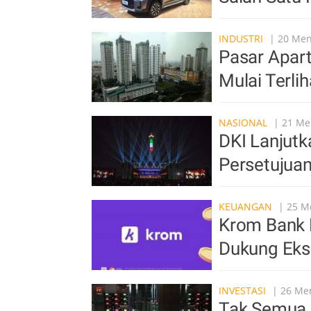
INDUSTRI
| 20 Meni
Pasar Apar
Mulai Terli
NASIONAL
| 21 Men
DKI Lanjutk
Persetujua
KEUANGAN
| 25 Me
Krom Bank B
Dukung Eksp
INVESTASI
| 26 Men
Tak Semua 