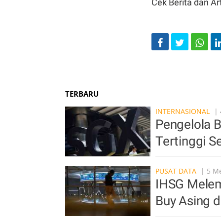
Cek Berita dan Art
TERBARU
INTERNASIONAL
| 
Pengelola 
Tertinggi 
PUSAT DATA
| 5 Me
IHSG Melema
Buy Asing 