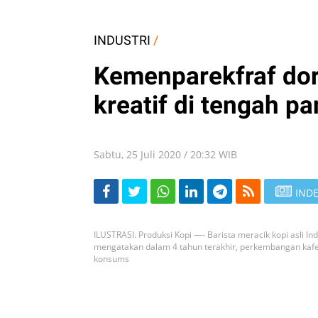
INDUSTRI
/
Kemenparekfraf dor
kreatif di tengah p
Sabtu, 25 Juli 2020 / 20:32 WIB
INDE
ILUSTRASI. Produksi Kopi —- Barista meracik kopi asli Ind
mengatakan dalam 4 tahun terakhir, perkembangan kafe
konsums