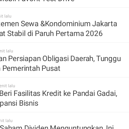
t lalu
temen Sewa &Kondominium Jakarta
hat Stabil di Paruh Pertama 2026
it lalu
an Persiapan Obligasi Daerah, Tunggu
n Pemerintah Pusat
nit lalu
eri Fasilitas Kredit ke Pandai Gadai,
ansi Bisnis
it lalu
Saham Dividen Menguntungkan, Ini