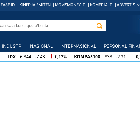
EASE.ID
|
KINERJA EMITEN
|
MOMSMONEY.ID
|
KGMEDIA.ID
|
ADVERTISIN
INDUSTRI
NASIONAL
INTERNASIONAL
PERSONAL FINA
IDX
6.344 -7,43
KOMPAS100
833 -2,31
-0,12%
-0
IDX
6.344 -7,43
KOMPAS100
833 -2,31
-0,12%
-0,
KOMPAS100
833 -2,31
LQ45
631 -3,13
-0,28%
-0,