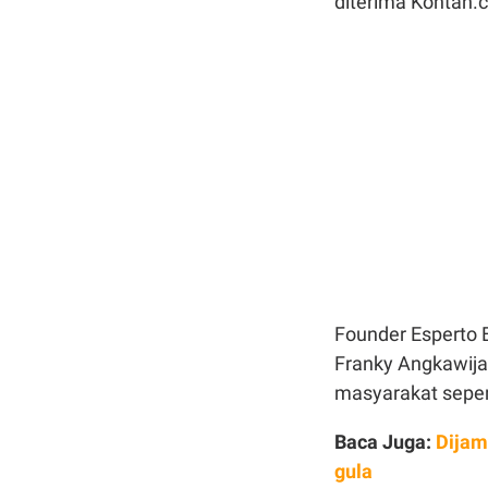
diterima Kontan.c
Founder Esperto 
Franky Angkawijay
masyarakat sepert
Baca Juga:
Dijam
gula