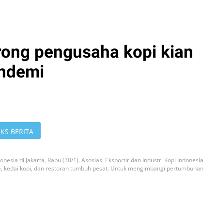
ong pengusaha kopi kian
andemi
KS BERITA
onesia di Jakarta, Rabu (30/1). Asosiasi Eksportir dan Industri Kopi Indonesia
, kedai kopi, dan restoran tumbuh pesat. Untuk mengimbangi pertumbuhan