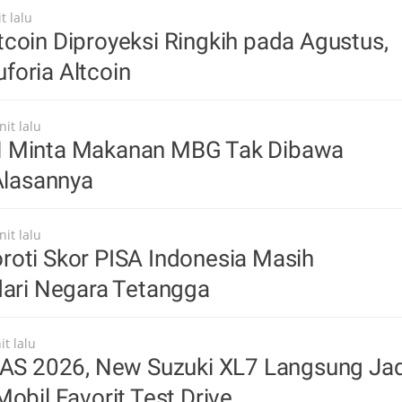
t lalu
coin Diproyeksi Ringkih pada Agustus,
foria Altcoin
it lalu
 Minta Makanan MBG Tak Dibawa
 Alasannya
it lalu
oti Skor PISA Indonesia Masih
dari Negara Tetangga
t lalu
IAS 2026, New Suzuki XL7 Langsung Jad
Mobil Favorit Test Drive