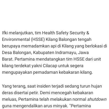
E
E
H
S
A
T
T
Y
A
L
N
E
E
A
N
N
Ifki melanjutkan, tim Health Safety Security &
G
A
L
L
Environmental (HSSE) Kilang Balongan tengah
I
I
berupaya memadamkan api di Kilang yang berlokasi di
S
S
H
I
Desa Balongan, Kabupaten Indramayu, Jawa
S
Barat. Pertamina mendatangkan tim HSSE dari unit
E
K
X
O
kilang terdekat yakni Cilacap untuk segera
E
L
C
O
mengupayakan pemadaman kebakaran kilang.
U
M
T
I
Yang terang, saat insiden terjadi sedang turun hujan
V
E
deras disertai petir. Demi mencegah kebakaran
C
O
meluas, Pertamina telah melakukan normal
shutdown
R
guna mengendalikan arus minyak. "Pertamina
N