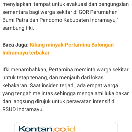
E
menyiapkan tempat untuk evakuasi dan pengungsian
R
sementara bagi warga sekitar di GOR Perumahan
F
B
O
U
Bumi Patra dan Pendomo Kabupaten Indramayu,"
K
S
sambung Ifki.
U
I
S
N
E
S
Baca Juga:
Kilang minyak Pertamina Balongan
S
I
Indramayu terbakar
N
S
I
Ifki menambahkan, Pertamina meminta warga sekitar
G
H
untuk tetap tenang, dan menjauh dari lokasi
T
kebakaran. Saat insiden terjadi, ada empat warga
S
B
T
E
yang tengah melintas sehingga mengalami luka bakar
O
L
dan langsung dirujuk untuk perawatan intensif di
C
A
K
N
RSUD Indramayu.
S
J
E
A
T
O
U
N
P