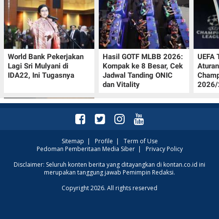
World Bank Pekerjakan
Hasil GOTF MLBB 2026:
UEFA 
Lagi Sri Mulyani di
Kompak ke 8 Besar, Cek
Aturan
IDA22, Ini Tugasnya
Jadwal Tanding ONIC
Champ
dan Vitality
2026/2
Sitemap
|
Profile
|
Term of Use
Pedoman Pemberitaan Media Siber
|
Privacy Policy
Jadwal Persija vs Arema
Disclaimer: Seluruh konten berita yang ditayangkan di kontan.co.id ini
merupakan tanggung jawab Pemimpin Redaksi.
FC Perebutan Juara 3
Piala Presiden 2026,
Copyright 2026. All rights reserved
Kick-off Sore Ini