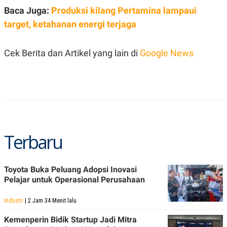
C
L
Baca Juga:
Produksi kilang Pertamina lampaui
A
E
D
A
target, ketahanan energi terjaga
E
S
M
E
Y
.
I
Cek Berita dan Artikel yang lain di
Google News
D
L
K
A
I
N
N
G
E
G
R
A
J
N
A
A
E
Terbaru
N
M
C
I
E
T
T
E
Toyota Buka Peluang Adopsi Inovasi
A
N
K
Pelajar untuk Operasional Perusahaan
E
A
P
D
Industri
| 2 Jam 34 Menit lalu
A
V
P
E
Kemenperin Bidik Startup Jadi Mitra
E
R