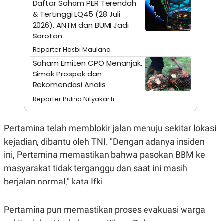
Daftar Saham PER Terendah
A
I
S
V
& Tertinggi LQ45 (28 Juli
K
E
2026), ANTM dan BUMI Jadi
E
Sorotan
M
E
Reporter Hasbi Maulana
N
T
Saham Emiten CPO Menanjak,
E
Simak Prospek dan
R
I
Rekomendasi Analis
A
N
Reporter Pulina Nityakanti
L
E
S
Pertamina telah memblokir jalan menuju sekitar lokasi
T
kejadian, dibantu oleh TNI. "Dengan adanya insiden
A
R
ini, Pertamina memastikan bahwa pasokan BBM ke
I
masyarakat tidak terganggu dan saat ini masih
berjalan normal," kata Ifki.
KANAL
P
I
Pertamina pun memastikan proses evakuasi warga
U
M