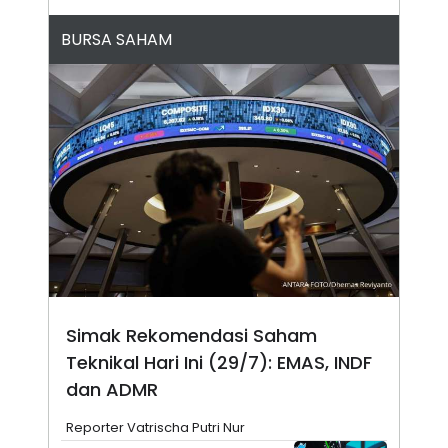
N
S
E
E
BURSA SAHAM
W
R
S
E
S
M
E
O
T
N
U
I
P
A
A
K
D
I
V
L
A
S
K
O
R
P
O
Simak Rekomendasi Saham
R
A
Teknikal Hari Ini (29/7): EMAS, INDF
S
I
dan ADMR
K
N
I
A
Reporter Vatrischa Putri Nur
L
T