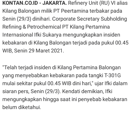
KONTAN.CO.ID - JAKARTA.
Refinery Unit (RU) VI alias
A
A
S
L
Kilang Balongan milik PT Peertamina terbakar pada
I
Senin (29/3) dinihari. Corporate Secretary Subholding
K
I
Refining & Petrochemical PT Kilang Pertamina
E
N
U
D
Internasional Ifki Sukarya mengungkapkan insiden
A
U
N
S
kebakaran di Kilang Balongan terjadi pada pukul 00.45
G
T
A
R
WIB, Senin 29 Maret 2021.
N
I
P
I
"Telah terjadi insiden di Kilang Pertamina Balongan
E
N
L
T
yang menyebabkan kebakaran pada tangki T-301G
U
E
A
R
mulai sekitar pukul 00.45 WIB dini hari," ujar Ifki dalam
N
N
G
A
siaran pers, Senin (29/3). Kendati demikian, Ifki
U
S
mengungkapkan hingga saat ini penyebab kebakaran
S
I
A
O
belum diketahui.
H
N
A
A
L
P
R
E
E