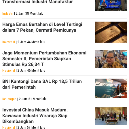
Transformasi Industri Manufaktur
R
T
I
S
Industri
| 2 Jam 38 Menit lalu
I
N
Harga Emas Bertahan di Level Tertingi
G
dalam 7 Pekan, Cermati Pemicunya
K
G
M
Investasi
| 2 Jam 44 Menit lalu
E
D
Jaga Momentum Pertumbuhan Ekonomi
I
Semester II, Pemerintah Siapkan
A
Stimulus Rp 26,34 T
.
I
Nasional
| 2 Jam 46 Menit lalu
D
BNI Kantongi Dana SAL Rp 18,5 Triliun
dari Pemerintah
SITEMAP
PROFILE
TERM
Keuangan
| 2 Jam 51 Menit lalu
OF
USE
Investasi China Masuk Madura,
PEDOMAN
Kawasan Industri Wiraraja Siap
PEMBERITAAN
Dikembangkan
SIBER
Nasional
| 2 Jam 57 Menit lalu
PRIVACY