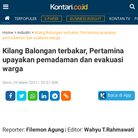
TERPOPULER
E-PAPER
BUSINESS INSIGHT
KONTAN TV
P
Home
>
industri
>
Kilang Balongan terbakar, Pertamina upayakan
pemadaman dan evakuasi warga
MY
Kilang Balongan terbakar, Pertamina
KONTAN
upayakan pemadaman dan evakuasi
Daftar
warga
Masuk
Senin, 29 Maret 2021 | 05:57 WIB
Baca di App
BERITA
I
N
N
A
V
S
E
I
Reporter:
Filemon Agung
| Editor:
Wahyu T.Rahmawati
S
O
T
N