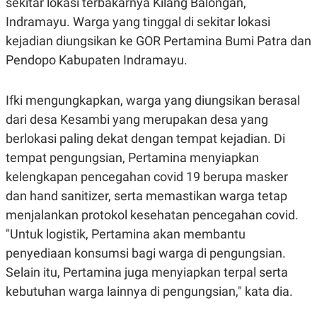
sekitar lokasi terbakarnya Kilang Balongan,
S
A
A
G
Indramayu. Warga yang tinggal di sekitar lokasi
T
E
D
S
kejadian diungsikan ke GOR Pertamina Bumi Patra dan
A
Pendopo Kabupaten Indramayu.
T
A
K
L
Ifki mengungkapkan, warga yang diungsikan berasal
O
I
N
P
dari desa Kesambi yang merupakan desa yang
T
S
A
U
berlokasi paling dekat dengan tempat kejadian. Di
N
S
tempat pengungsian, Pertamina menyiapkan
T
V
kelengkapan pencegahan covid 19 berupa masker
dan hand sanitizer, serta memastikan warga tetap
JARINGAN
menjalankan protokol kesehatan pencegahan covid.
"Untuk logistik, Pertamina akan membantu
K
P
penyediaan konsumsi bagi warga di pengungsian.
O
R
N
E
Selain itu, Pertamina juga menyiapkan terpal serta
T
S
A
S
kebutuhan warga lainnya di pengungsian," kata dia.
N
R
A
E