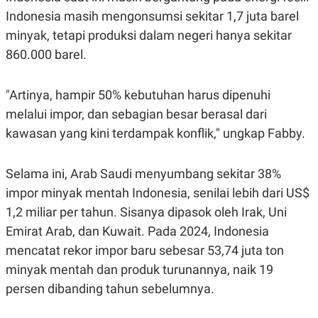
S
A
Indonesia masih mengonsumsi sekitar 1,7 juta barel
A
G
T
E
minyak, tetapi produksi dalam negeri hanya sekitar
D
S
A
860.000 barel.
T
A
K
L
"Artinya, hampir 50% kebutuhan harus dipenuhi
O
I
melalui impor, dan sebagian besar berasal dari
N
P
T
S
kawasan yang kini terdampak konflik," ungkap Fabby.
A
U
N
S
T
V
Selama ini, Arab Saudi menyumbang sekitar 38%
impor minyak mentah Indonesia, senilai lebih dari US$
JARINGAN
1,2 miliar per tahun. Sisanya dipasok oleh Irak, Uni
Emirat Arab, dan Kuwait. Pada 2024, Indonesia
K
P
mencatat rekor impor baru sebesar 53,74 juta ton
O
R
N
E
minyak mentah dan produk turunannya, naik 19
T
S
persen dibanding tahun sebelumnya.
A
S
N
R
A
E