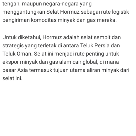
tengah, maupun negara-negara yang
R
G
S
I
menggantungkan Selat Hormuz sebagai rute logistik
O
O
N
N
pengiriman komoditas minyak dan gas mereka.
A
A
L
L
F
Untuk diketahui, Hormuz adalah selat sempit dan
I
N
strategis yang terletak di antara Teluk Persia dan
A
N
Teluk Oman. Selat ini menjadi rute penting untuk
C
ekspor minyak dan gas alam cair global, di mana
E
pasar Asia termasuk tujuan utama aliran minyak dari
Y
C
A
A
selat ini.
N
R
G
I
T
T
E
A
R
H
.
U
.
.
K
L
E
I
S
F