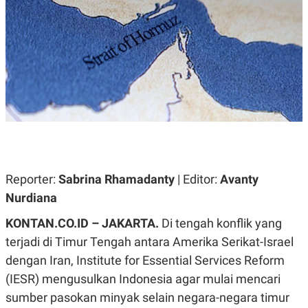
A
A
S
L
I
K
I
E
N
U
D
A
U
N
S
G
T
A
R
N
I
P
I
E
N
L
T
Reporter:
U
E
Sabrina Rhamadanty
| Editor:
Avanty
A
R
Nurdiana
N
N
G
A
KONTAN.CO.ID – JAKARTA.
U
S
Di tengah konflik yang
S
I
terjadi di Timur Tengah antara Amerika Serikat-Israel
A
O
H
N
dengan Iran, Institute for Essential Services Reform
A
A
L
(IESR) mengusulkan Indonesia agar mulai mencari
P
R
sumber pasokan minyak selain negara-negara timur
E
E