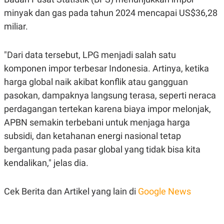
R
T
minyak dan gas pada tahun 2024 mencapai US$36,28
I
S
miliar.
I
N
G
"Dari data tersebut, LPG menjadi salah satu
K
G
komponen impor terbesar Indonesia. Artinya, ketika
M
harga global naik akibat konflik atau gangguan
E
D
pasokan, dampaknya langsung terasa, seperti neraca
I
A
perdagangan tertekan karena biaya impor melonjak,
.
APBN semakin terbebani untuk menjaga harga
I
D
subsidi, dan ketahanan energi nasional tetap
bergantung pada pasar global yang tidak bisa kita
kendalikan," jelas dia.
SITEMAP
PROFILE
TERM
OF
USE
Cek Berita dan Artikel yang lain di
Google News
PEDOMAN
PEMBERITAAN
SIBER
PRIVACY