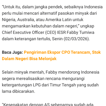
E
R
“Untuk itu, dalam jangka pendek, sebaiknya Indonesia
F
B
perlu mulai mencari alternatif pasokan minyak dari
O
U
K
S
Nigeria, Australia, atau Amerika Latin untuk
U
I
mengamankan kebutuhan dalam negeri,” ungkap
S
N
E
Chief Executive Officer (CEO) IESR Fabby Tumiwa
S
S
dalam keterangan tertulis, Senin (02/03/2026).
I
N
S
Baca Juga:
Pengiriman Ekspor CPO Terancam, Stok
I
G
Dalam Negeri Bisa Melonjak
H
T
S
B
Selain minyak mentah, Fabby mendorong Indonesia
T
E
O
L
segera merealisasikan rencana mengurangi
C
A
ketergantungan LPG dari Timur Tengah yang sudah
K
N
S
J
lama dibicarakan.
E
A
T
O
U
N
"Kesepakatan dengan AS sebenarnya sudah ada,
P