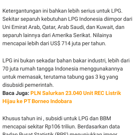
C
L
A
E
Ketergantungan ini bahkan lebih serius untuk LPG.
D
A
E
S
Sekitar separuh kebutuhan LPG Indonesia diimpor dari
M
E
Y
.
Uni Emirat Arab, Qatar, Arab Saudi, dan Kuwait, dan
I
separuh lainnya dari Amerika Serikat. Nilainya
D
mencapai lebih dari US$ 714 juta per tahun.
L
K
A
I
N
N
G
E
LPG ini bukan sekadar bahan bakar industri, lebih dari
G
R
A
J
70 juta rumah tangga Indonesia menggunakannya
N
A
untuk memasak, terutama tabung gas 3 kg yang
A
E
N
M
disubsidi pemerintah.
C
I
E
T
Baca Juga:
PLN Salurkan 23.040 Unit REC Listrik
T
E
Hijau ke PT Borneo Indobara
A
N
K
E
A
Khusus tahun ini , subsidi untuk LPG dan BBM
P
D
A
V
mencapai sekitar Rp106 triliun. Berdasarkan data
P
E
E
R
Badan Pusat Statistik (BPS) menunjukkan impor