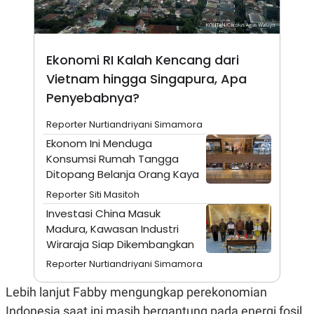
A
I
S
V
K
E
E
M
Ekonomi RI Kalah Kencang dari
E
N
Vietnam hingga Singapura, Apa
T
E
Penyebabnya?
R
I
Reporter Nurtiandriyani Simamora
A
N
Ekonom Ini Menduga
L
Konsumsi Rumah Tangga
E
Ditopang Belanja Orang Kaya
S
T
Reporter Siti Masitoh
A
Investasi China Masuk
R
I
Madura, Kawasan Industri
Wiraraja Siap Dikembangkan
KANAL
Reporter Nurtiandriyani Simamora
Lebih lanjut Fabby mengungkap perekonomian
P
I
U
M
Indonesia saat ini masih bergantung pada energi fosil.