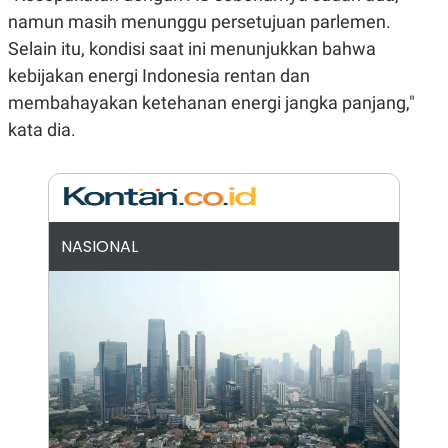
N
S
namun masih menunggu persetujuan parlemen.
E
E
Selain itu, kondisi saat ini menunjukkan bahwa
W
R
S
E
kebijakan energi Indonesia rentan dan
S
M
E
O
membahayakan ketehanan energi jangka panjang,"
T
N
kata dia.
U
I
P
A
A
K
D
I
V
L
A
S
NASIONAL
K
O
R
P
O
R
A
S
I
K
N
I
A
L
T