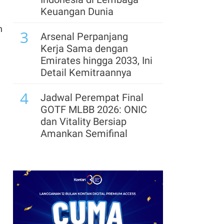
Tekstil Tumbuh 6,36%
Keuangan Dunia
pada Kuartal II-2026
h
3
Arsenal Perpanjang
Kerja Sama dengan
Emirates hingga 2033, Ini
Detail Kemitraannya
4
Jadwal Perempat Final
GOTF MLBB 2026: ONIC
dan Vitality Bersiap
Amankan Semifinal
5
Segera Lepas Saham
Treasuri 9,63 Miliar, Cek
Profil Emiten DSSA
hingga Kinerjanya
6
Cek Kode Redeem EA FC