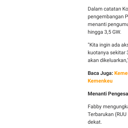
Dalam catatan Ko
pengembangan Pem
menanti pengumu
hingga 3,5 GW.
"Kita ingin ada a
kuotanya sekitar 
akan dikeluarkan,"
Baca Juga:
Kemen
Kemenkeu
Menanti Penges
Fabby mengungka
Terbarukan (RUU 
dekat.