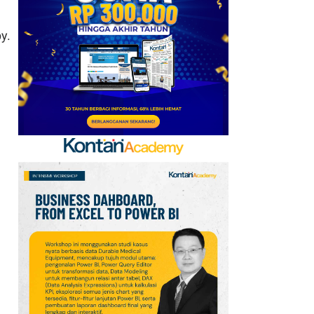
Mobile Update 7 Agustus
2026: Klaim Ribuan
y.
Gems Gratis!
7
FIFA Akhirnya Cairkan
Hadiah Timnas Yordania
yang Tertunda 8 Bulan
8
Promo Alfamart Murah
Banget 7–13 Agustus
2026, Sunlight hingga
Bebelac Diskon
9
Promo JSM Alfamart 7–
9 Agustus 2026, Minyak
Goreng 2 Liter Mulai
Rp41.500