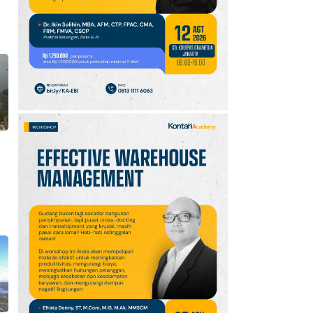
10
Klasemen Grup A Piala
AFF 2026: Ini Skenario
Indonesia Lolos ke
Semifinal