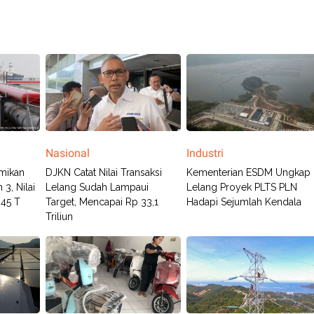
Nasional
Industri
mikan
DJKN Catat Nilai Transaksi
Kementerian ESDM Ungkap
3, Nilai
Lelang Sudah Lampaui
Lelang Proyek PLTS PLN
,45 T
Target, Mencapai Rp 33,1
Hadapi Sejumlah Kendala
Triliun