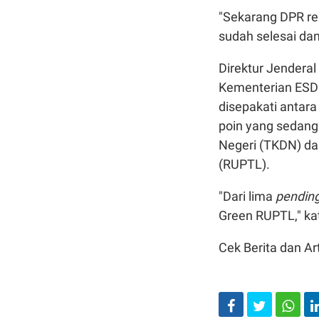
"Sekarang DPR res
sudah selesai dan
Direktur Jenderal
Kementerian ESDM
disepakati antar
poin yang sedang
Negeri (TKDN) d
(RUPTL).
"Dari lima
pendin
Green RUPTL," ka
Cek Berita dan Art