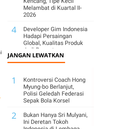
Kencang, Tipe Kecil
Melambat di Kuartal II-
2026
4
Developer Gim Indonesia
Hadapi Persaingan
Global, Kualitas Produk
Jadi Penentu
i
JANGAN LEWATKAN
5
Industri Gim Nasional
Perlu Perkuat IP agar
1
Tak Sekadar Jadi Pasar
Kontroversi Coach Hong
Myung-bo Berlanjut,
6
Erajaya (ERAA) Ekspansi
Polisi Geledah Federasi
L
di Sektor F&B, Bangun
Sepak Bola Korsel
Usaha Patungan dengan
2
Oriental Coffee
Bukan Hanya Sri Mulyani,
n
Ini Deretan Tokoh
7
Mulai Pulih, Industri
Indonesia di Lembaga