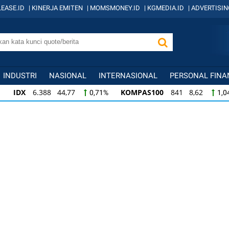
EASE.ID
|
KINERJA EMITEN
|
MOMSMONEY.ID
|
KGMEDIA.ID
|
ADVERTISIN
INDUSTRI
NASIONAL
INTERNASIONAL
PERSONAL FINA
IDX
6.388 44,77
KOMPAS100
841 8,62
0,71%
1,0
KOMPAS100
841 8,62
LQ45
638 7,02
1,04%
1,11
LQ45
638 7,02
ISSI
221 2,20
IDX3
1,11%
1,01%