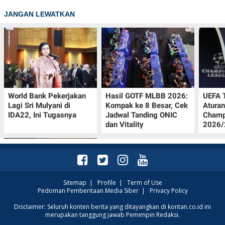
JANGAN LEWATKAN
World Bank Pekerjakan
Hasil GOTF MLBB 2026:
UEFA 
Lagi Sri Mulyani di
Kompak ke 8 Besar, Cek
Aturan
IDA22, Ini Tugasnya
Jadwal Tanding ONIC
Champ
dan Vitality
2026/2
Sitemap
|
Profile
|
Term of Use
Pedoman Pemberitaan Media Siber
|
Privacy Policy
Jadwal Persija vs Arema
Disclaimer: Seluruh konten berita yang ditayangkan di kontan.co.id ini
merupakan tanggung jawab Pemimpin Redaksi.
FC Perebutan Juara 3