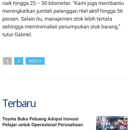
A
I
naik hingga 25 – 50 kilometer. "Kami juga membantu
S
V
meningkatkan jumlah pelanggan ritel aktif hingga 56
K
E
E
persen. Selain itu, manajemen stok lebih tertata
M
E
sehingga meminimalisir penumpukan stok barang,”
N
tutur Gabriel.
T
E
R
I
A
N
1
2
NEXT
L
E
S
T
A
R
I
Terbaru
KANAL
Toyota Buka Peluang Adopsi Inovasi
P
I
Pelajar untuk Operasional Perusahaan
U
M