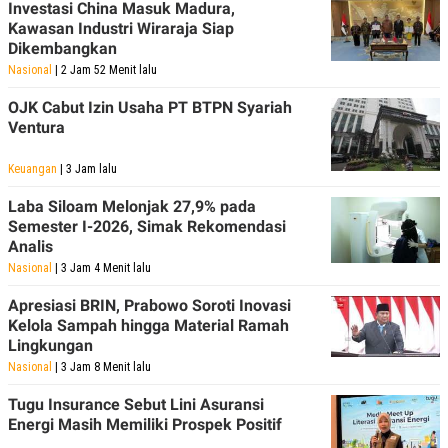
C
L
Investasi China Masuk Madura,
A
E
Kawasan Industri Wiraraja Siap
D
A
Dikembangkan
E
S
M
E
Nasional
| 2 Jam 52 Menit lalu
Y
.
I
OJK Cabut Izin Usaha PT BTPN Syariah
D
Ventura
L
K
A
I
Keuangan
| 3 Jam lalu
N
N
G
E
Laba Siloam Melonjak 27,9% pada
G
R
A
J
Semester I-2026, Simak Rekomendasi
N
A
Analis
A
E
Nasional
| 3 Jam 4 Menit lalu
N
M
C
I
E
T
Apresiasi BRIN, Prabowo Soroti Inovasi
T
E
Kelola Sampah hingga Material Ramah
A
N
Lingkungan
K
Nasional
| 3 Jam 8 Menit lalu
E
A
P
D
Tugu Insurance Sebut Lini Asuransi
A
V
Energi Masih Memiliki Prospek Positif
P
E
E
R