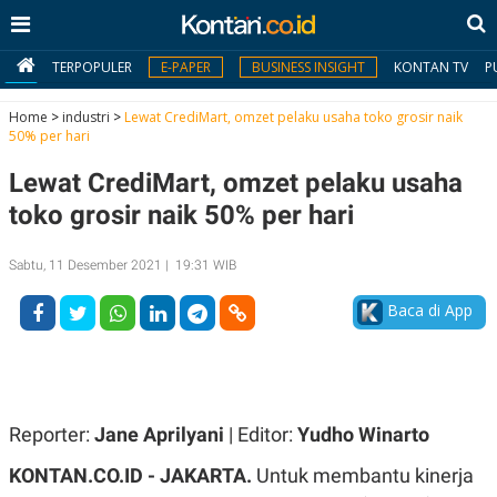
TERPOPULER
E-PAPER
BUSINESS INSIGHT
KONTAN TV
P
Home
>
industri
>
Lewat CrediMart, omzet pelaku usaha toko grosir naik
50% per hari
MY
Lewat CrediMart, omzet pelaku usaha
KONTAN
toko grosir naik 50% per hari
Daftar
Sabtu, 11 Desember 2021 | 19:31 WIB
Masuk
Baca di App
BERITA
I
N
N
A
Reporter:
Jane Aprilyani
| Editor:
Yudho Winarto
V
S
E
I
KONTAN.CO.ID -
JAKARTA.
Untuk membantu kinerja
S
O
T
N