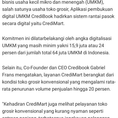
bisnis usaha kecil mikro dan menengah (UMKM),
A
A
S
L
salah satunya usaha toko grosir, Aplikasi pembukuan
I
digital UMKM CrediBook hadirkan sistem rantai pasok
K
I
secara digital yaitu CrediMart.
E
N
U
D
A
U
N
S
Komitmen ini dilatarbelakangi oleh angka digitalisasi
G
T
A
R
UMKM yang masih minim yakni 15,9 juta atau 24
N
I
persen dari jumlah total 64 juta UMKM di Indonesia.
P
I
E
N
L
T
Selain itu, Co-Founder dan CEO Credibook Gabriel
U
E
A
R
Frans mengatakan, layanan CrediMart berangkat dari
N
N
G
A
kondisi toko grosir konvensional yang mengalami rata-
U
S
rata penurunan volume penjualan hingga 20 persen.
S
I
A
O
H
N
A
A
"Kehadiran CrediMart juga melihat pelayanan toko
L
grosir konvensional yang kurang nyaman seperti
P
R
E
E