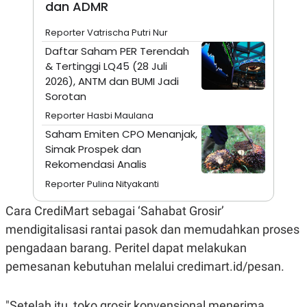
E
dan ADMR
R
Reporter Vatrischa Putri Nur
F
B
O
U
Daftar Saham PER Terendah
K
S
& Tertinggi LQ45 (28 Juli
U
I
S
N
2026), ANTM dan BUMI Jadi
E
Sorotan
S
S
Reporter Hasbi Maulana
I
N
Saham Emiten CPO Menanjak,
S
Simak Prospek dan
I
Rekomendasi Analis
G
H
Reporter Pulina Nityakanti
T
S
B
Cara CrediMart sebagai ‘Sahabat Grosir’
T
E
O
L
mendigitalisasi rantai pasok dan memudahkan proses
C
A
pengadaan barang. Peritel dapat melakukan
K
N
S
J
pemesanan kebutuhan melalui credimart.id/pesan.
E
A
T
O
U
N
P
"Setelah itu, toko grosir konvensional menerima