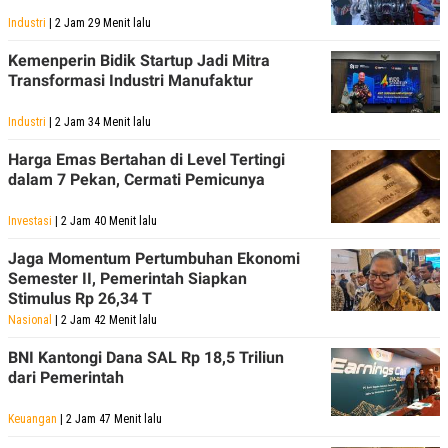
S
A
A
G
Industri
| 2 Jam 29 Menit lalu
T
E
D
S
Kemenperin Bidik Startup Jadi Mitra
A
Transformasi Industri Manufaktur
T
A
Industri
| 2 Jam 34 Menit lalu
K
L
O
I
Harga Emas Bertahan di Level Tertingi
N
P
T
S
dalam 7 Pekan, Cermati Pemicunya
A
U
N
S
Investasi
| 2 Jam 40 Menit lalu
T
V
Jaga Momentum Pertumbuhan Ekonomi
Semester II, Pemerintah Siapkan
JARINGAN
Stimulus Rp 26,34 T
Nasional
| 2 Jam 42 Menit lalu
K
P
O
R
BNI Kantongi Dana SAL Rp 18,5 Triliun
N
E
dari Pemerintah
T
S
A
S
N
R
Keuangan
| 2 Jam 47 Menit lalu
A
E