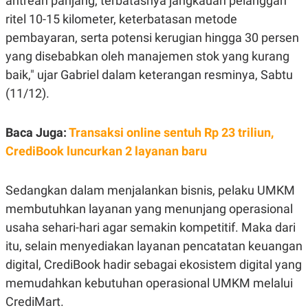
antrean panjang, terbatasnya jangkauan pelanggan
R
G
ritel 10-15 kilometer, keterbatasan metode
S
I
O
O
pembayaran, serta potensi kerugian hingga 30 persen
N
N
A
A
yang disebabkan oleh manajemen stok yang kurang
L
L
baik," ujar Gabriel dalam keterangan resminya, Sabtu
F
I
(11/12).
N
A
N
C
Baca Juga:
Transaksi online sentuh Rp 23 triliun,
E
CrediBook luncurkan 2 layanan baru
Y
C
A
A
N
R
Sedangkan dalam menjalankan bisnis, pelaku UMKM
G
I
T
T
membutuhkan layanan yang menunjang operasional
E
A
R
H
usaha sehari-hari agar semakin kompetitif. Maka dari
.
U
itu, selain menyediakan layanan pencatatan keuangan
.
.
digital, CrediBook hadir sebagai ekosistem digital yang
K
L
memudahkan kebutuhan operasional UMKM melalui
E
I
S
F
CrediMart.