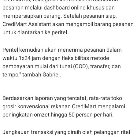
N
S
pesanan melalui dashboard online khusus dan
E
E
mempersiapkan barang. Setelah pesanan siap,
W
R
S
E
CrediMart Assistant akan mengambil barang pesanan
S
M
E
O
untuk diantarkan ke peritel.
T
N
U
I
P
A
Peritel kemudian akan menerima pesanan dalam
A
K
waktu 1x24 jam dengan fleksibilitas metode
D
I
V
L
pembayaran mulai dari tunai (COD), transfer, dan
A
S
tempo," tambah Gabriel.
K
O
R
P
O
Berdasarkan laporan yang tercatat, rata-rata toko
R
grosir konvensional rekanan CrediMart mengalami
A
S
peningkatan omzet hingga 50 persen per hari.
I
K
N
I
A
Jangkauan transaksi yang diraih oleh pelanggan ritel
L
T