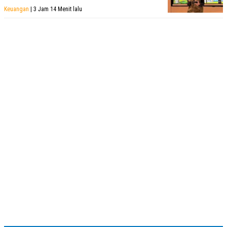
R
T
Keuangan
| 3 Jam 14 Menit lalu
I
S
I
N
G
K
G
M
E
D
I
A
.
I
D
SITEMAP
PROFILE
TERM
OF
USE
PEDOMAN
PEMBERITAAN
SIBER
PRIVACY