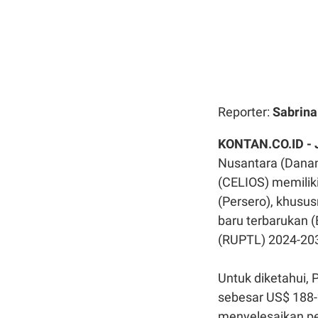
Reporter:
Sabrin
KONTAN.CO.ID -
Nusantara (Danant
(CELIOS) memili
(Persero), khusu
baru terbarukan 
(RUPTL) 2024-20
Untuk diketahui,
sebesar US$ 188-2
menyelesaikan pe