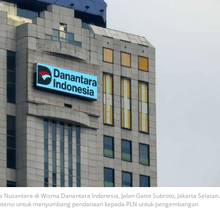
 Nusantara di Wisma Danantara Indonesia, Jalan Gatot Subroto, Jakarta Selatan.
 potensi untuk menyumbang pendanaan kepada PLN untuk pengembangan