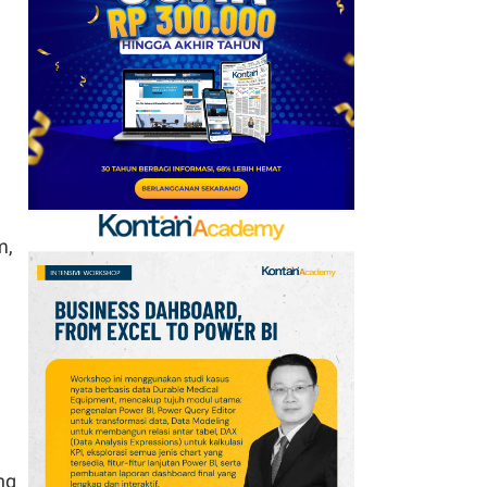
Kerja Sama dengan
Emirates hingga 2033, Ini
Detail Kemitraannya
7
Klasemen Grup A Piala
AFF 2026: Ini Skenario
Indonesia Lolos ke
Semifinal
8
m,
Promo Alfamart Murah
Banget 7–13 Agustus
2026, Sunlight hingga
Bebelac Diskon
9
FIFA Akhirnya Cairkan
Hadiah Timnas Yordania
yang Tertunda 8 Bulan
ng