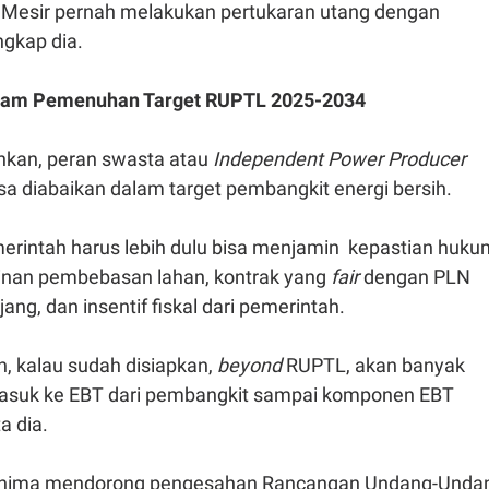
 Mesir pernah melakukan pertukaran utang dengan
ungkap dia.
lam Pemenuhan Target RUPTL 2025-2034
an, peran swasta atau
Independent Power Producer
isa diabaikan dalam target pembangkit energi bersih.
merintah harus lebih dulu bisa menjamin kepastian huku
inan pembebasan lahan, kontrak yang
fair
dengan PLN
ang, dan insentif fiskal dari pemerintah.
, kalau sudah disiapkan,
beyond
RUPTL, akan banyak
masuk ke EBT dari pembangkit sampai komponen EBT
a dia.
, Bhima mendorong pengesahan
Rancangan Undang-Unda