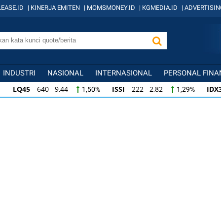
EASE.ID
|
KINERJA EMITEN
|
MOMSMONEY.ID
|
KGMEDIA.ID
|
ADVERTISIN
INDUSTRI
NASIONAL
INTERNASIONAL
PERSONAL FINA
LQ45
640 9,44
ISSI
222 2,82
IDX
1,50%
1,29%
ISSI
222 2,82
IDX30
359 5,14
IDXH
1,29%
1,45%
IDX30
359 5,14
IDXHIDIV20
438 4,81
1,45%
1,11