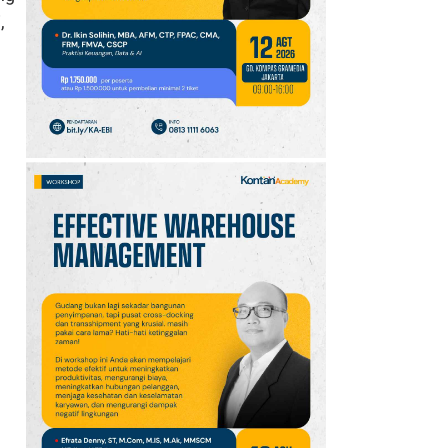
10
Promo JSM Superindo
,
7–9 Agustus 2026,
Minyak Goreng Rp37.900
hingga Buah Diskon 50%