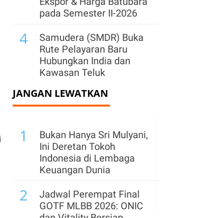
Ekspor & Harga Batubara
pada Semester II-2026
4
Samudera (SMDR) Buka
Rute Pelayaran Baru
Hubungkan India dan
Kawasan Teluk
JANGAN LEWATKAN
5
Suryacipta Swadaya
Incar Target Penjualan
Lahan 74 Hektare hingga
1
Akhir 2026
Bukan Hanya Sri Mulyani,
i
Ini Deretan Tokoh
6
Haraku Ramen
Indonesia di Lembaga
Targetkan Miliki 30 Gerai
Keuangan Dunia
hingga Akhir 2026
2
Jadwal Perempat Final
7
Perpres Ojol Ditargetkan
GOTF MLBB 2026: ONIC
Terbit Sebelum 17
dan Vitality Bersiap