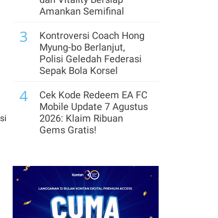
Agustus 2026, Ini
Amankan Semifinal
Aturannya
3
Kontroversi Coach Hong
8
Petani Tebu Minta HPP
Myung-bo Berlanjut,
Gula Naik Menjadi
Polisi Geledah Federasi
Rp16.875 per Kg, Apa
Sepak Bola Korsel
Alasannya?
4
Cek Kode Redeem EA FC
9
Target Transaksi
Mobile Update 7 Agustus
Indonesia Shopping
2026: Klaim Ribuan
si
Festival Rp 38 Triliun,
Gems Gratis!
CELIOS: Terlalu Ambisius
5
Segera Lepas Saham
10
RKAB PT Timah 2026 di
Treasuri 9,63 Miliar, Cek
Belitung Habis, Perpres
Profil Emiten DSSA
Disiapkan Untuk Serap
hingga Kinerjanya
Timah Rakyat
6
Arsenal Perpanjang