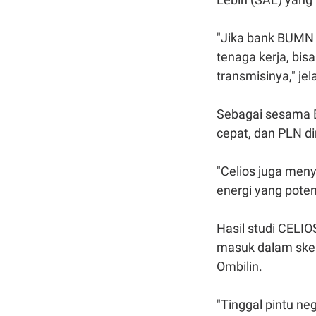
"Jika bank BUMN 
tenaga kerja, bi
transmisinya," jel
Sebagai sesama 
cepat, dan PLN di
"Celios juga men
energi yang poten
Hasil studi CELI
masuk dalam skem
Ombilin.
"Tinggal pintu n