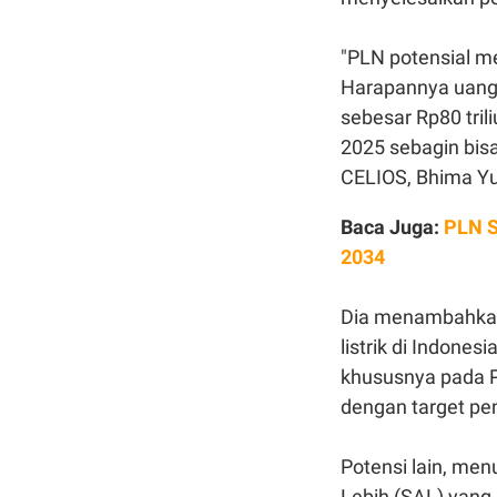
"PLN potensial m
Harapannya uang 
sebesar Rp80 tril
2025 sebagin bis
CELIOS,
Bhima Yu
Baca Juga:
PLN S
2034
Dia menambahkan,
listrik di Indone
khususnya pada P
dengan
target pen
Potensi lain, me
Lebih (SAL)
yang 