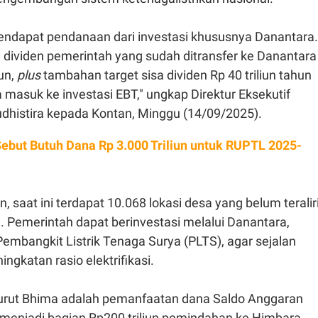
endapat pendanaan dari investasi khususnya Danantara.
dividen pemerintah yang sudah ditransfer ke Danantara
iun,
plus
tambahan target sisa dividen Rp 40 triliun tahun
a masuk ke investasi EBT," ungkap
Direktur Eksekutif
dhistira kepada Kontan, Minggu (14/09/2025).
ebut Butuh Dana Rp 3.000 Triliun untuk RUPTL 2025-
 saat ini terdapat
10.068 lokasi desa yang belum teralir
sia. Pemerintah dapat berinvestasi melalui Danantara,
embangkit Listrik Tenaga Surya (PLTS), agar sejalan
ingkatan rasio elektrifikasi.
nurut Bhima adalah pemanfaatan dana
Saldo Anggaran
menjadi bagian Rp200 triliun pemindahan ke Himbara.