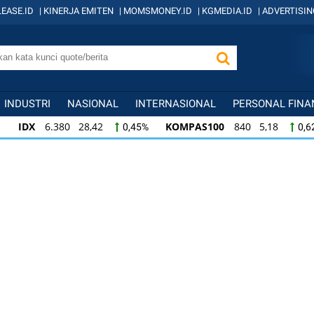
EASE.ID
|
KINERJA EMITEN
|
MOMSMONEY.ID
|
KGMEDIA.ID
|
ADVERTISIN
INDUSTRI
NASIONAL
INTERNASIONAL
PERSONAL FINA
IDX
6.380 28,42
KOMPAS100
840 5,18
0,45%
0,6
KOMPAS100
840 5,18
LQ45
637 3,14
0,62%
0,50
LQ45
637 3,14
ISSI
221 0,75
IDX3
0,50%
0,34%