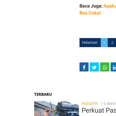
Baca Juga:
Apaka
Bea Cukai
Halaman
1
2
TERBARU
INDUSTRI
| 6 Menit
Perkuat Pas