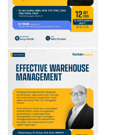
Agustus 2026
Jabodetabek &
Palembang, Diskon
Melon Fujisawa 45%
10
Simak Prakiraan Cuaca
Jawa Barat Kamis (6/8):
Waspada Hujan Ringan
di 3 Wilayah