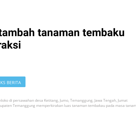
i tambah tanaman tembaku
raksi
KS BERITA
loko di persawahan desa Ketitang, Jumo, Temanggung, Jawa Tengah, Jumat
Kabupaten Temanggung memperkirakan luas tanaman tembakau pada masa tana