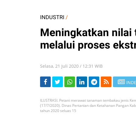
INDUSTRI
/
Meningkatkan nila
melalui proses ekst
Selasa, 21 Juli 2020 / 12:31 WIB
INDE
ILUSTRASI. Petani merawat tanaman tembakau jenis Kem
(17/7/2020). Dinas Pertanian dan Ketahanan Pangan 
tahun 2020 seluas 15