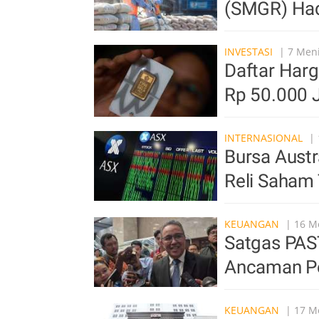
(SMGR) Had
INVESTASI
| 7 Meni
Daftar Harg
Rp 50.000 
INTERNASIONAL
| 
Bursa Austr
Reli Saham
KEUANGAN
| 16 Me
Satgas PAS
Ancaman Pe
KEUANGAN
| 17 Me