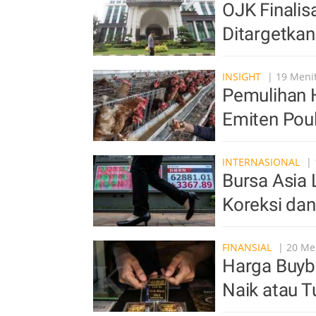
OJK Finali
Ditargetkan
INSIGHT
| 19 Menit
Pemulihan 
Emiten Poul
INTERNASIONAL
| 
Bursa Asia 
Koreksi da
FINANSIAL
| 20 Men
Harga Buyb
Naik atau Tu