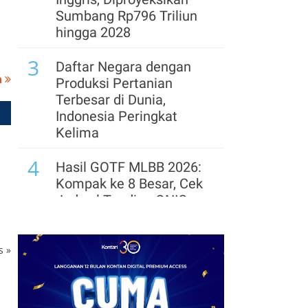
Sumbang Rp796 Triliun
hingga 2028
3
Daftar Negara dengan
a
Produksi Pertanian
Terbesar di Dunia,
Indonesia Peringkat
Kelima
4
Hasil GOTF MLBB 2026:
Kompak ke 8 Besar, Cek
Jadwal Tanding ONIC
dan Vitality
5
Telegram Sempat Hilang
ks
»
dari App Store, Ini
Penjelasan Apple dan
Durov