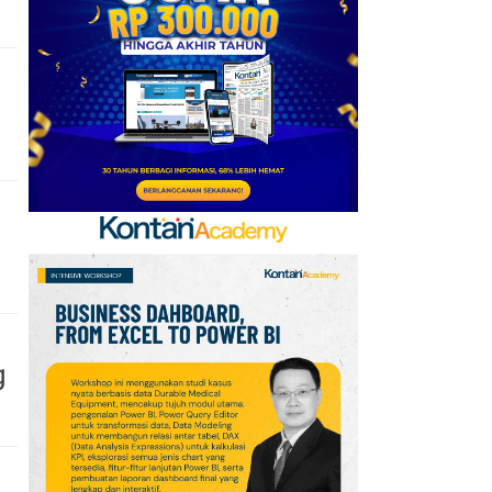
6
Link dan Syarat
Dokumen Pendaftaran
Pandang Istana untuk
Ikut Upacara HUT Ke-81
RI
7
Sejarah Hari
Keantariksaan Nasional
Setiap 6 Agustus dan
Cara Merayakannya
8
Oppo A7 Pro Max Rilis
dengan Baterai 10.000
g
mAh, Terbesar
Sepanjang Sejarah Oppo
9
Promo Superindo 6–12