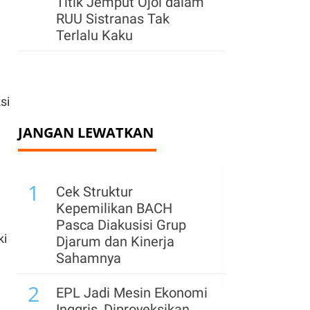
Titik Jemput Ojol dalam
RUU Sistranas Tak
Terlalu Kaku
si
JANGAN LEWATKAN
1
Cek Struktur
Kepemilikan BACH
Pasca Diakusisi Grup
ki
Djarum dan Kinerja
Sahamnya
2
EPL Jadi Mesin Ekonomi
Inggris, Diproyeksikan