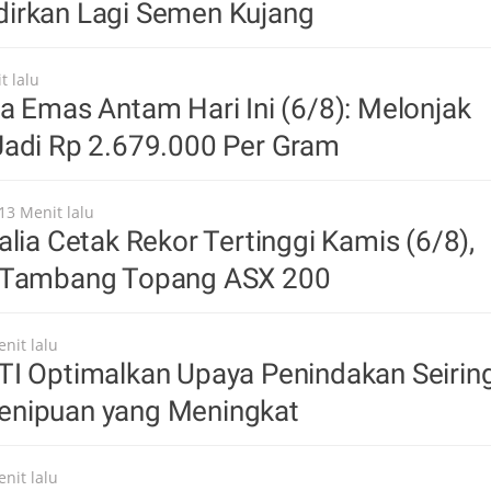
irkan Lagi Semen Kujang
t lalu
a Emas Antam Hari Ini (6/8): Melonjak
Jadi Rp 2.679.000 Per Gram
13 Menit lalu
alia Cetak Rekor Tertinggi Kamis (6/8),
 Tambang Topang ASX 200
nit lalu
TI Optimalkan Upaya Penindakan Seirin
nipuan yang Meningkat
nit lalu