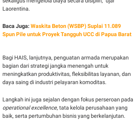
sekaligus mengelola biaya secara disiplin," ujar
S
A
A
G
Laorentina.
T
E
D
S
A
Baca Juga:
Waskita Beton (WSBP) Suplai 11.089
T
A
Spun Pile untuk Proyek Tangguh UCC di Papua Barat
K
L
O
I
N
P
T
S
Bagi HAIS, lanjutnya, penguatan armada merupakan
A
U
N
S
bagian dari strategi jangka menengah untuk
T
V
meningkatkan produktivitas, fleksibilitas layanan, dan
daya saing di industri pelayaran komoditas.
JARINGAN
Langkah ini juga sejalan dengan fokus perseroan pada
K
P
operational excellence
, tata kelola perusahaan yang
O
R
N
E
baik, serta pertumbuhan bisnis yang berkelanjutan.
T
S
A
S
N
R
A
E