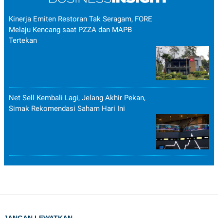
Kinerja Emiten Restoran Tak Seragam, FORE
Melaju Kencang saat PZZA dan MAPB
Tertekan
Net Sell Kembali Lagi, Jelang Akhir Pekan,
Simak Rekomendasi Saham Hari Ini