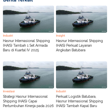
R
T
I
S
I
N
G
K
G
M
Industri
Insight
E
Hasnur Internasional Shipping
Hasnur Internasional Shipping
D
(HAIS) Tambah 1 Set Armada
(HAIS) Perkuat Layanan
I
Baru di Kuartal IV 2025
Angkutan Batubara
A
.
I
D
SITEMAP
PROFILE
TERM
OF
USE
Investasi
Industri
PEDOMAN
Strategi Hasnur Internasional
Perkuat Logistik Batubara,
PEMBERITAAN
Shipping (HAIS) Capai
Hasnur Internasional Shipping
SIBER
Pertumbuhan Kinerja pada 2026
(HAIS) Tambah Kapal Baru
PRIVACY