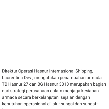
E
E
H
S
A
T
T
Y
A
L
N
E
E
A
N
N
G
A
L
L
I
I
S
S
H
I
S
E
K
X
O
E
L
Direktur Operasi Hasnur Internasional Shipping,
C
O
U
M
Laorentina Devi, mengatakan penambahan armada
T
I
TB Hasnur 27 dan BG Hasnur 3313 merupakan bagian
V
dari strategi perusahaan dalam menjaga kesiapan
E
C
armada secara berkelanjutan, sejalan dengan
O
R
kebutuhan operasional di jalur sungai dan sungai–
N