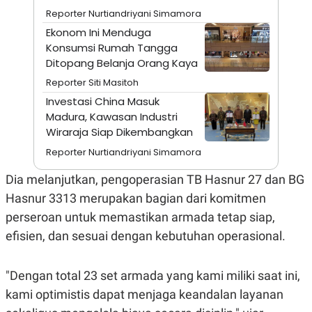
A
I
Reporter Nurtiandriyani Simamora
S
V
K
E
Ekonom Ini Menduga
E
Konsumsi Rumah Tangga
M
E
Ditopang Belanja Orang Kaya
N
Reporter Siti Masitoh
T
E
Investasi China Masuk
R
Madura, Kawasan Industri
I
A
Wiraraja Siap Dikembangkan
N
Reporter Nurtiandriyani Simamora
L
E
Dia melanjutkan, pengoperasian TB Hasnur 27 dan BG
S
T
Hasnur 3313 merupakan bagian dari komitmen
A
R
perseroan untuk memastikan armada tetap siap,
I
efisien, dan sesuai dengan kebutuhan operasional.
KANAL
"Dengan total 23 set armada yang kami miliki saat ini,
kami optimistis dapat menjaga keandalan layanan
P
I
U
M