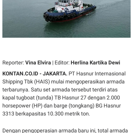
A
A
S
L
I
K
I
E
N
U
D
A
U
N
S
G
T
A
R
N
I
Reporter:
Vina Elvira
| Editor:
Herlina Kartika Dewi
P
I
E
N
L
T
KONTAN.CO.ID - JAKARTA.
PT Hasnur Internasional
U
E
Shipping Tbk (HAIS) mulai mengoperasikan armada
A
R
N
N
terbarunya. Satu set armada tersebut terdiri atas
G
A
U
S
kapal tugboat (tunda) TB Hasnur 27 dengan 2.000
S
I
horsepower (HP) dan barge (tongkang) BG Hasnur
A
O
H
N
3313 berkapasitas 10.300 metrik ton.
A
A
L
P
R
Dengan pengoperasian armada baru ini, total armada
E
E