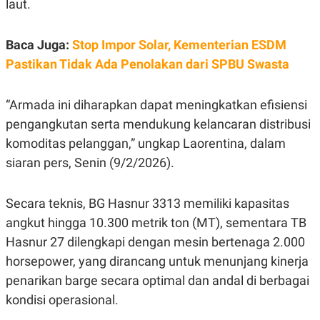
laut.
E
R
F
B
Baca Juga:
Stop Impor Solar, Kementerian ESDM
O
U
K
S
Pastikan Tidak Ada Penolakan dari SPBU Swasta
U
I
S
N
E
S
“Armada ini diharapkan dapat meningkatkan efisiensi
S
pengangkutan serta mendukung kelancaran distribusi
I
N
komoditas pelanggan,” ungkap Laorentina, dalam
S
I
siaran pers, Senin (9/2/2026).
G
H
T
Secara teknis, BG Hasnur 3313 memiliki kapasitas
S
B
angkut hingga 10.300 metrik ton (MT), sementara TB
T
E
O
L
Hasnur 27 dilengkapi dengan mesin bertenaga 2.000
C
A
K
N
horsepower, yang dirancang untuk menunjang kinerja
S
J
penarikan barge secara optimal dan andal di berbagai
E
A
T
O
kondisi operasional.
U
N
P