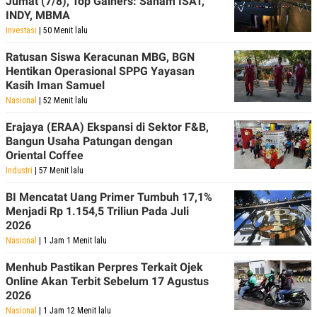
Jumat (7/8), Top Gainers: Saham ISAT,
INDY, MBMA
Investasi
| 50 Menit lalu
Ratusan Siswa Keracunan MBG, BGN
Hentikan Operasional SPPG Yayasan
Kasih Iman Samuel
Nasional
| 52 Menit lalu
Erajaya (ERAA) Ekspansi di Sektor F&B,
Bangun Usaha Patungan dengan
Oriental Coffee
Industri
| 57 Menit lalu
BI Mencatat Uang Primer Tumbuh 17,1%
Menjadi Rp 1.154,5 Triliun Pada Juli
2026
Nasional
| 1 Jam 1 Menit lalu
Menhub Pastikan Perpres Terkait Ojek
Online Akan Terbit Sebelum 17 Agustus
2026
Nasional
| 1 Jam 12 Menit lalu