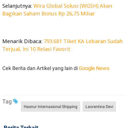
C
L
Selanjutnya:
Wira Global Solusi (WGSH) Akan
A
E
D
A
Bagikan Saham Bonus Rp 26,75 Miliar
E
S
M
E
Y
.
I
D
Menarik Dibaca:
793.681 Tiket KA Lebaran Sudah
L
K
A
I
Terjual, Ini 10 Relasi Favorit
N
N
G
E
G
R
A
J
Cek Berita dan Artikel yang lain di
Google News
N
A
A
E
N
M
C
I
E
T
T
E
A
N
K
Tag
Hasnur Internasional Shipping
Laorentina Devi
E
A
P
D
A
V
P
E
E
R
Berita Terkait