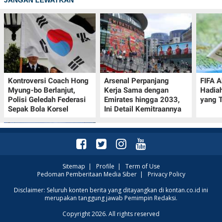
JANGAN LEWATKAN
Kontroversi Coach Hong
Arsenal Perpanjang
FIFA A
Myung-bo Berlanjut,
Kerja Sama dengan
Hadia
Polisi Geledah Federasi
Emirates hingga 2033,
yang T
Sepak Bola Korsel
Ini Detail Kemitraannya
Sitemap
|
Profile
|
Term of Use
Pedoman Pemberitaan Media Siber
|
Privacy Policy
Prakiraan Cuaca Kota
Disclaimer: Seluruh konten berita yang ditayangkan di kontan.co.id ini
merupakan tanggung jawab Pemimpin Redaksi.
Surabaya Hari Ini 7
Agustus 2026, Seluruh
Copyright 2026. All rights reserved
Wilayah Cerah