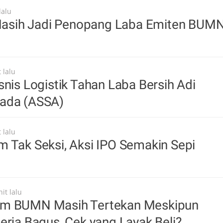
lalu
i Masih Jadi Penopang Laba Emiten BUM
 lalu
snis Logistik Tahan Laba Bersih Adi
ada (ASSA)
 lalu
 Tak Seksi, Aksi IPO Semakin Sepi
it lalu
m BUMN Masih Tertekan Meskipun
erja Bagus, Cek yang Layak Beli?