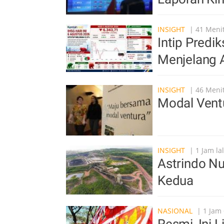
INSIGHT
| 41 Menit
Intip Pred
Menjelang A
INSIGHT
| 46 Menit
Modal Vent
INSIGHT
| 1 Jam la
Astrindo Nu
Kedua
NASIONAL
| 1 Jam 