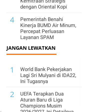
Kemitraan Strategis
dengan Oriental Kopi
4
Pemerintah Benahi
Kinerja BUMD Air Minum,
Percepat Perluasan
Layanan SPAM
JANGAN LEWATKAN
5
Tablet Jadi Alternatif
Notebook Murah, IDC:
Harga Memori Naik,
1
Ubah Pilihan Konsumen
World Bank Pekerjakan
Lagi Sri Mulyani di IDA22,
6
Menperin Ungkap
Ini Tugasnya
Pemicu PHK Terhadap
2
Ratusan Buruh Garmen
UEFA Terapkan Dua
di Cimahi, Jabar
Aturan Baru di Liga
Champions Musim
7
Freeport Ajukan
2026/2027, Ini Detailnya