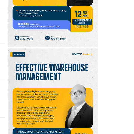
10
Intip Prakiraan Cuaca
Sumsel Kamis (6/8):
Hujan Ringan
Mendominasi, Siapkan
Payung!