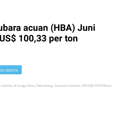
tubara acuan (HBA) Juni
 US$ 100,33 per ton
KS BERITA
 melintas di Sungai Musi, Palembang, Sumatera Selatan. ANTARA FOTO/Nova