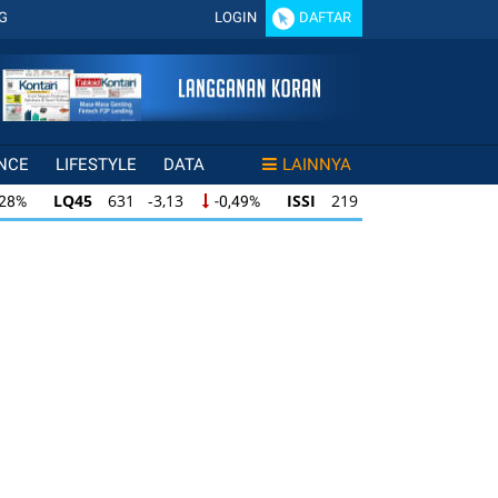
G
LOGIN
DAFTAR
NCE
LIFESTYLE
DATA
LAINNYA
LQ45
631 -3,13
ISSI
219 -0,63
,28%
-0,49%
-0,29%
LQ45
631 -3,13
ISSI
219 -0,63
28%
-0,49%
-0,29%
ISSI
219 -0,63
IDX30
354 -1,64
49%
-0,29%
-0,46%