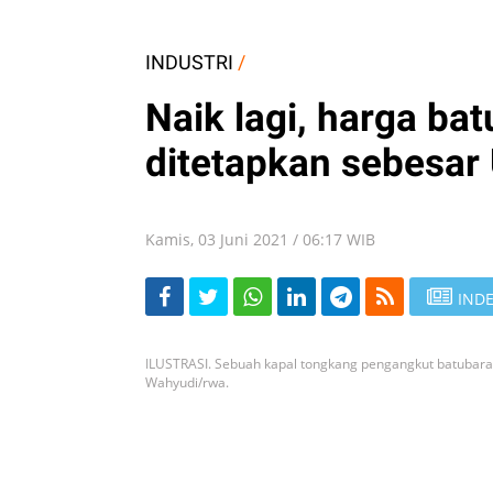
INDUSTRI
/
Naik lagi, harga ba
ditetapkan sebesar
Kamis, 03 Juni 2021 / 06:17 WIB
INDE
ILUSTRASI. Sebuah kapal tongkang pengangkut batubara
Wahyudi/rwa.