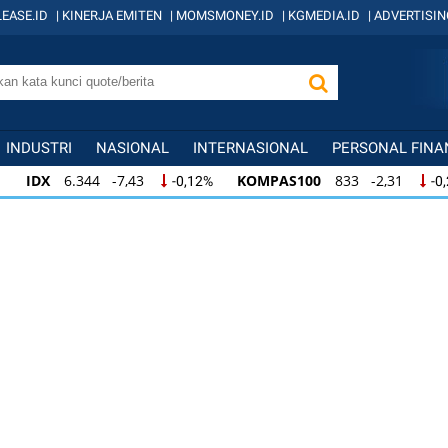
EASE.ID
|
KINERJA EMITEN
|
MOMSMONEY.ID
|
KGMEDIA.ID
|
ADVERTISIN
INDUSTRI
NASIONAL
INTERNASIONAL
PERSONAL FINA
IDX
6.344 -7,43
KOMPAS100
833 -2,31
-0,12%
-0
IDX
6.344 -7,43
KOMPAS100
833 -2,31
-0,12%
-0,
KOMPAS100
833 -2,31
LQ45
631 -3,13
-0,28%
-0,