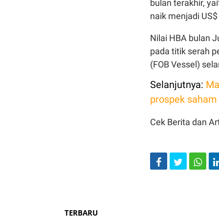
bulan terakhir, ya
naik menjadi US$ 
Nilai HBA bulan 
pada titik serah 
(FOB Vessel) sel
Selanjutnya:
Mal
prospek saham
Cek Berita dan Art
TERBARU