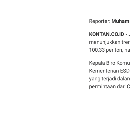
Reporter:
Muhamm
KONTAN.CO.ID -
menunjukkan tren
100,33 per ton, n
Kepala Biro Komun
Kementerian ESDM
yang terjadi dal
permintaan dari 