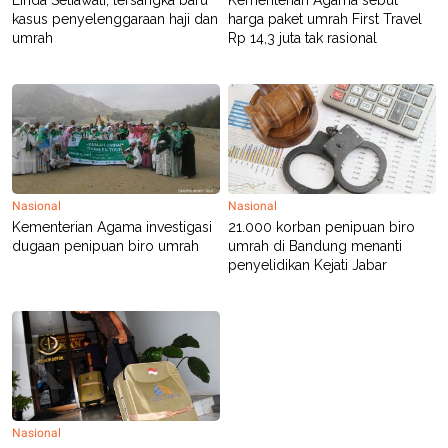
Linda Setiawati, tersangka baru
Kementerian Agama sebut
S
A
kasus penyelenggaraan haji dan
harga paket umrah First Travel
A
G
T
E
umrah
Rp 14,3 juta tak rasional
D
S
A
T
A
K
L
O
I
N
P
T
S
A
U
N
S
Nasional
Nasional
T
Kementerian Agama investigasi
21.000 korban penipuan biro
V
dugaan penipuan biro umrah
umrah di Bandung menanti
penyelidikan Kejati Jabar
JARINGAN
K
P
O
R
N
E
T
S
A
S
N
R
Nasional
A
E