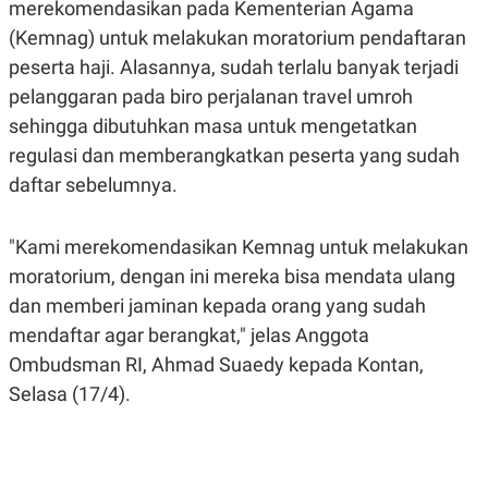
merekomendasikan pada Kementerian Agama
A
A
S
L
(Kemnag) untuk melakukan moratorium pendaftaran
I
peserta haji. Alasannya, sudah terlalu banyak terjadi
K
I
pelanggaran pada biro perjalanan travel umroh
E
N
U
D
sehingga dibutuhkan masa untuk mengetatkan
A
U
N
S
regulasi dan memberangkatkan peserta yang sudah
G
T
daftar sebelumnya.
A
R
N
I
P
I
"Kami merekomendasikan Kemnag untuk melakukan
E
N
L
T
moratorium, dengan ini mereka bisa mendata ulang
U
E
A
R
dan memberi jaminan kepada orang yang sudah
N
N
mendaftar agar berangkat," jelas Anggota
G
A
U
S
Ombudsman RI, Ahmad Suaedy kepada Kontan,
S
I
A
O
Selasa (17/4).
H
N
A
A
L
P
R
E
E