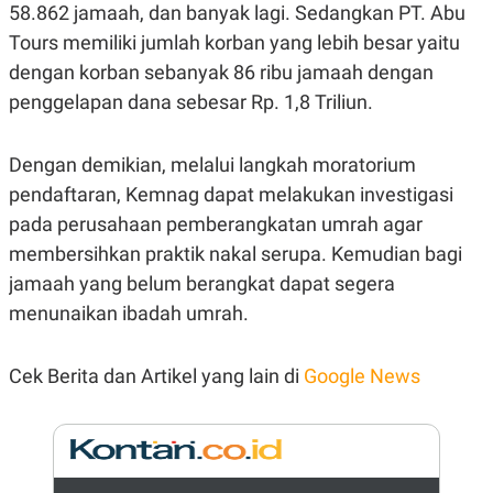
E
58.862 jamaah, dan banyak lagi. Sedangkan PT. Abu
R
Tours memiliki jumlah korban yang lebih besar yaitu
F
B
O
U
dengan korban sebanyak 86 ribu jamaah dengan
K
S
penggelapan dana sebesar Rp. 1,8 Triliun.
U
I
S
N
E
S
Dengan demikian, melalui langkah moratorium
S
pendaftaran, Kemnag dapat melakukan investigasi
I
N
pada perusahaan pemberangkatan umrah agar
S
I
membersihkan praktik nakal serupa. Kemudian bagi
G
H
jamaah yang belum berangkat dapat segera
T
menunaikan ibadah umrah.
S
B
T
E
O
L
Cek Berita dan Artikel yang lain di
Google News
C
A
K
N
S
J
E
A
T
O
U
N
P