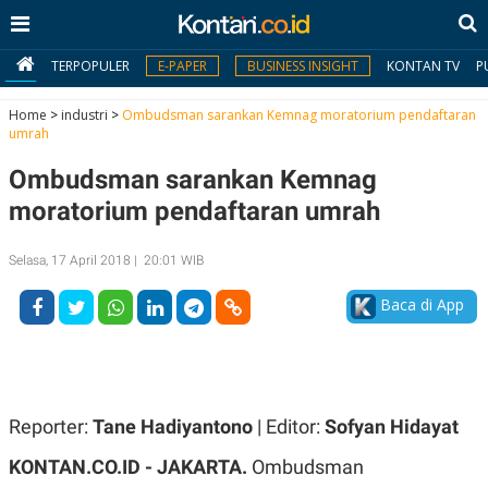
TERPOPULER
E-PAPER
BUSINESS INSIGHT
KONTAN TV
P
Home
>
industri
>
Ombudsman sarankan Kemnag moratorium pendaftaran
umrah
MY
Ombudsman sarankan Kemnag
KONTAN
moratorium pendaftaran umrah
Daftar
Selasa, 17 April 2018 | 20:01 WIB
Masuk
Baca di App
BERITA
I
N
N
A
Reporter:
Tane Hadiyantono
| Editor:
Sofyan Hidayat
V
S
E
I
KONTAN.CO.ID - JAKARTA.
Ombudsman
S
O
T
N