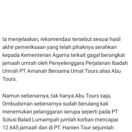
E
E
H
S
A
T
T
Y
A
L
N
E
E
A
N
N
Ia menjelaskan, rekomendasi tersebut sesuai hasil
G
A
L
L
akhir pemeriksaan yang telah pihaknya serahkan
I
I
kepada Kementerian Agama terkait gagal berangkat
S
S
H
I
jamaah umrah oleh Penyelenggara Perjalanan Ibadah
S
Umrah PT Amanah Bersama Umat Tours alias Abu
E
K
X
O
Tours.
E
L
C
O
U
M
Namun sebenarnya, tak hanya Abu Tours saja,
T
I
Ombudsman sebenarnya sudah berulang kali
V
E
menemukan pelanggaran serupa seperti pada PT
C
Solusi Balad Lumampah jumlah korban mencapai
O
R
12.645 jamaah dan di PT. Hanien Tour sejumlah
N