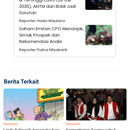
A
I
2026), ANTM dan BUMI Jadi
S
V
K
E
Sorotan
E
M
Reporter Hasbi Maulana
E
Saham Emiten CPO Menanjak,
N
T
Simak Prospek dan
E
Rekomendasi Analis
R
I
Reporter Pulina Nityakanti
A
N
L
E
S
T
Berita Terkait
A
R
I
KANAL
P
I
Nasional
Nasional
U
M