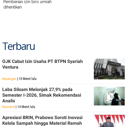
C
L
Pemberian izin biro umrah
A
E
dihentikan
D
A
E
S
M
E
Y
.
I
D
L
K
Terbaru
A
I
N
N
G
E
G
R
OJK Cabut Izin Usaha PT BTPN Syariah
A
J
Ventura
N
A
A
E
N
M
Keuangan
| 10 Menit lalu
C
I
E
T
Laba Siloam Melonjak 27,9% pada
T
E
A
N
Semester I-2026, Simak Rekomendasi
K
Analis
E
A
Nasional
| 14 Menit lalu
P
D
A
V
Apresiasi BRIN, Prabowo Soroti Inovasi
P
E
Kelola Sampah hingga Material Ramah
E
R