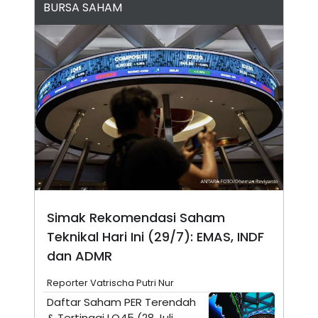
BURSA SAHAM
N
S
E
E
W
R
S
E
S
M
E
O
T
N
U
I
P
A
A
K
D
I
V
L
A
S
K
O
R
P
Simak Rekomendasi Saham
O
Teknikal Hari Ini (29/7): EMAS, INDF
R
A
dan ADMR
S
I
Reporter Vatrischa Putri Nur
K
N
I
A
Daftar Saham PER Terendah
L
T
& Tertinggi LQ45 (28 Juli