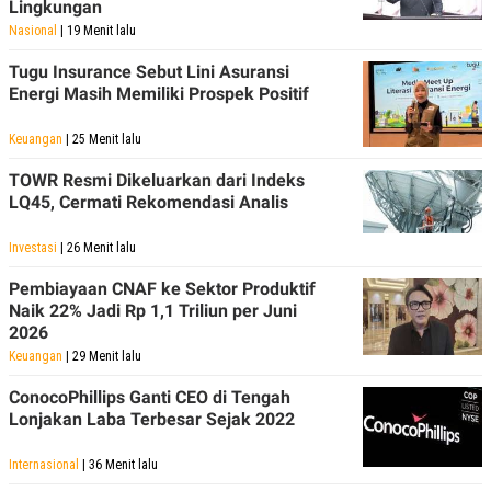
Lingkungan
R
T
I
Nasional
| 19 Menit lalu
S
I
Tugu Insurance Sebut Lini Asuransi
N
Energi Masih Memiliki Prospek Positif
G
K
Keuangan
| 25 Menit lalu
G
M
E
TOWR Resmi Dikeluarkan dari Indeks
D
LQ45, Cermati Rekomendasi Analis
I
A
.
Investasi
| 26 Menit lalu
I
D
Pembiayaan CNAF ke Sektor Produktif
Naik 22% Jadi Rp 1,1 Triliun per Juni
2026
Keuangan
| 29 Menit lalu
SITEMAP
PROFILE
TERM
OF
ConocoPhillips Ganti CEO di Tengah
USE
Lonjakan Laba Terbesar Sejak 2022
PEDOMAN
PEMBERITAAN
SIBER
Internasional
| 36 Menit lalu
PRIVACY