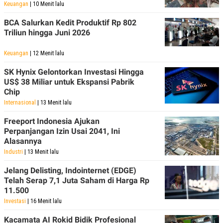
C
L
Keuangan
| 10 Menit lalu
A
E
D
A
BCA Salurkan Kedit Produktif Rp 802
E
S
Triliun hingga Juni 2026
M
E
Y
.
I
Keuangan
| 12 Menit lalu
D
L
K
SK Hynix Gelontorkan Investasi Hingga
A
I
US$ 38 Miliar untuk Ekspansi Pabrik
N
N
Chip
G
E
G
R
Internasional
| 13 Menit lalu
A
J
N
A
Freeport Indonesia Ajukan
A
E
Perpanjangan Izin Usai 2041, Ini
N
M
Alasannya
C
I
E
T
Industri
| 13 Menit lalu
T
E
A
N
Jelang Delisting, Indointernet (EDGE)
K
Telah Serap 7,1 Juta Saham di Harga Rp
E
A
11.500
P
D
Investasi
| 16 Menit lalu
A
V
P
E
Kacamata AI Rokid Bidik Profesional
E
R