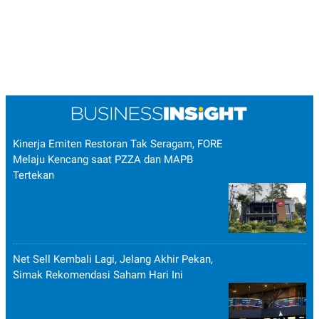
POLICY
Kinerja Emiten Restoran Tak Seragam, FORE
Melaju Kencang saat PZZA dan MAPB
Tertekan
Net Sell Kembali Lagi, Jelang Akhir Pekan,
Simak Rekomendasi Saham Hari Ini