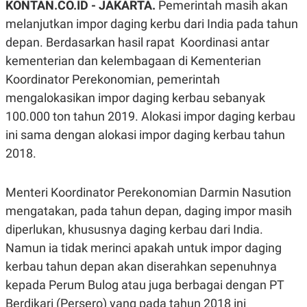
KONTAN.CO.ID - JAKARTA.
Pemerintah masih akan
A
A
S
L
melanjutkan impor daging kerbu dari India pada tahun
I
depan. Berdasarkan hasil rapat Koordinasi antar
K
I
kementerian dan kelembagaan di Kementerian
E
N
U
D
Koordinator Perekonomian, pemerintah
A
U
N
S
mengalokasikan impor daging kerbau sebanyak
G
T
100.000 ton tahun 2019. Alokasi impor daging kerbau
A
R
N
I
ini sama dengan alokasi impor daging kerbau tahun
P
I
2018.
E
N
L
T
U
E
A
R
Menteri Koordinator Perekonomian Darmin Nasution
N
N
mengatakan, pada tahun depan, daging impor masih
G
A
U
S
diperlukan, khususnya daging kerbau dari India.
S
I
A
O
Namun ia tidak merinci apakah untuk impor daging
H
N
kerbau tahun depan akan diserahkan sepenuhnya
A
A
L
kepada Perum Bulog atau juga berbagai dengan PT
P
R
Berdikari (Persero) yang pada tahun 2018 ini
E
E