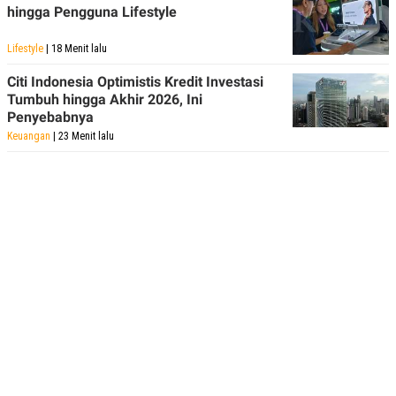
R
T
hingga Pengguna Lifestyle
I
S
Lifestyle
| 18 Menit lalu
I
N
G
Citi Indonesia Optimistis Kredit Investasi
Tumbuh hingga Akhir 2026, Ini
K
G
Penyebabnya
M
Keuangan
| 23 Menit lalu
E
D
I
A
.
I
D
SITEMAP
PROFILE
TERM
OF
USE
PEDOMAN
PEMBERITAAN
SIBER
PRIVACY