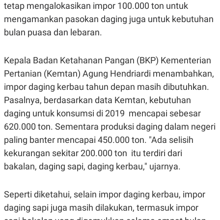
E
tetap mengalokasikan impor 100.000 ton untuk
R
mengamankan pasokan daging juga untuk kebutuhan
F
B
O
U
bulan puasa dan lebaran.
K
S
U
I
S
N
Kepala Badan Ketahanan Pangan (BKP) Kementerian
E
S
Pertanian (Kemtan) Agung Hendriardi menambahkan,
S
impor daging kerbau tahun depan masih dibutuhkan.
I
N
Pasalnya, berdasarkan data Kemtan, kebutuhan
S
I
daging untuk konsumsi di 2019 mencapai sebesar
G
H
620.000 ton. Sementara produksi daging dalam negeri
T
paling banter mencapai 450.000 ton.
"Ada selisih
S
B
kekurangan sekitar 200.000 ton itu terdiri dari
T
E
O
L
bakalan, daging sapi, daging kerbau," ujarnya.
C
A
K
N
S
J
E
A
Seperti diketahui, selain impor daging kerbau, impor
T
O
daging sapi juga masih dilakukan, termasuk impor
U
N
P