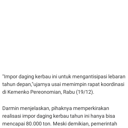
E
E
H
S
A
T
T
Y
A
L
N
E
E
A
N
N
G
A
L
L
I
I
S
S
H
I
S
E
K
X
O
"Impor daging kerbau ini untuk mengantisipasi lebaran
E
L
tahun depan,"ujarnya usai memimpin rapat koordinasi
C
O
U
M
di Kemenko Pereonomian, Rabu (19/12).
T
I
V
E
Darmin menjelaskan, pihaknya memperkirakan
C
realisasi impor daging kerbau tahun ini hanya bisa
O
R
mencapai 80.000 ton. Meski demikian, pemerintah
N