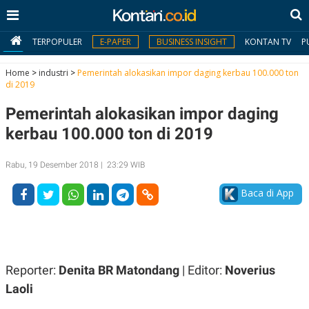
TERPOPULER
E-PAPER
BUSINESS INSIGHT
KONTAN TV
P
Home
>
industri
>
Pemerintah alokasikan impor daging kerbau 100.000 ton
di 2019
MY
Pemerintah alokasikan impor daging
KONTAN
kerbau 100.000 ton di 2019
Daftar
Rabu, 19 Desember 2018 | 23:29 WIB
Masuk
Baca di App
BERITA
I
N
N
A
Reporter:
Denita BR Matondang
| Editor:
Noverius
V
S
E
I
Laoli
S
O
T
N