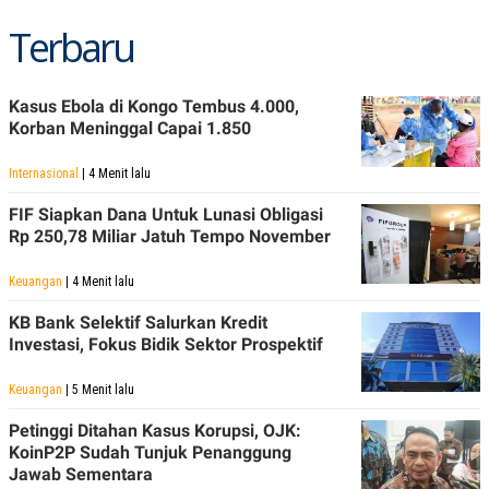
S
A
A
G
Terbaru
T
E
D
S
A
T
Kasus Ebola di Kongo Tembus 4.000,
A
Korban Meninggal Capai 1.850
K
L
O
I
N
P
Internasional
| 4 Menit lalu
T
S
A
U
FIF Siapkan Dana Untuk Lunasi Obligasi
N
S
Rp 250,78 Miliar Jatuh Tempo November
T
V
Keuangan
| 4 Menit lalu
JARINGAN
KB Bank Selektif Salurkan Kredit
Investasi, Fokus Bidik Sektor Prospektif
K
P
O
R
Keuangan
| 5 Menit lalu
N
E
T
S
Petinggi Ditahan Kasus Korupsi, OJK:
A
S
KoinP2P Sudah Tunjuk Penanggung
N
R
Jawab Sementara
A
E