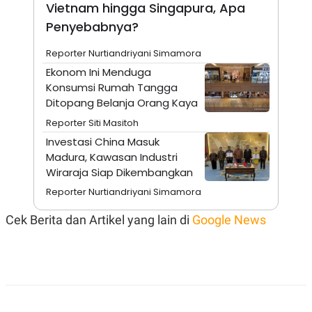
A
I
Vietnam hingga Singapura, Apa
S
V
Penyebabnya?
K
E
E
M
Reporter Nurtiandriyani Simamora
E
Ekonom Ini Menduga
N
T
Konsumsi Rumah Tangga
E
Ditopang Belanja Orang Kaya
R
I
Reporter Siti Masitoh
A
N
Investasi China Masuk
Madura, Kawasan Industri
L
E
Wiraraja Siap Dikembangkan
S
T
Reporter Nurtiandriyani Simamora
A
R
Cek Berita dan Artikel yang lain di
Google News
I
KANAL
P
I
U
M