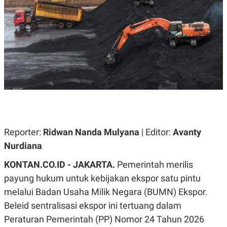
A
A
S
L
I
K
I
E
N
U
D
A
U
N
S
G
T
A
R
N
I
P
I
E
N
L
T
Reporter:
U
E
Ridwan Nanda Mulyana
| Editor:
Avanty
A
R
Nurdiana
N
N
G
A
KONTAN.CO.ID - JAKARTA.
U
S
Pemerintah merilis
S
I
payung hukum untuk kebijakan ekspor satu pintu
A
O
H
N
melalui Badan Usaha Milik Negara (BUMN) Ekspor.
A
A
L
Beleid sentralisasi ekspor ini tertuang dalam
P
R
Peraturan Pemerintah (PP) Nomor 24 Tahun 2026
E
E