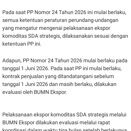
R
T
I
Pada saat PP Nomor 24 Tahun 2026 ini mulai berlaku,
S
I
semua ketentuan peraturan perundang-undangan
N
G
yang mengatur mengenai pelaksanaan ekspor
K
komoditas SDA strategis, dilaksanakan sesuai dengan
G
M
ketentuan PP ini.
E
D
I
Adapun, PP Nomor 24 Tahun 2026 mulai berlaku pada
A
.
tanggal 1 Juni 2026. Pada saat PP ini mulai berlaku,
I
D
kontrak penjualan yang ditandatangani sebelum
tanggal 1 Juni 2026 dan masih berlaku, dilakukan
evaluasi oleh BUMN Ekspor.
SITEMAP
PROFILE
TERM
OF
USE
PEDOMAN
Pelaksanaan ekspor komoditas SDA strategis melalui
PEMBERITAAN
BUMN Ekspor dilakukan evaluasi melalui rapat
SIBER
koordinasi dalam waktu tiga bulan setelah berlakunya
PRIVACY