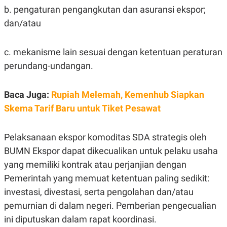
C
L
b. pengaturan pengangkutan dan asuransi ekspor;
A
E
D
A
dan/atau
E
S
M
E
Y
.
I
c. mekanisme lain sesuai dengan ketentuan peraturan
D
perundang-undangan.
L
K
A
I
N
N
Baca Juga:
Rupiah Melemah, Kemenhub Siapkan
G
E
G
R
Skema Tarif Baru untuk Tiket Pesawat
A
J
N
A
A
E
Pelaksanaan ekspor komoditas SDA strategis oleh
N
M
C
I
BUMN Ekspor dapat dikecualikan untuk pelaku usaha
E
T
T
E
yang memiliki kontrak atau perjanjian dengan
A
N
Pemerintah yang memuat ketentuan paling sedikit:
K
E
A
investasi, divestasi, serta pengolahan dan/atau
P
D
pemurnian di dalam negeri. Pemberian pengecualian
A
V
P
E
ini diputuskan dalam rapat koordinasi.
E
R