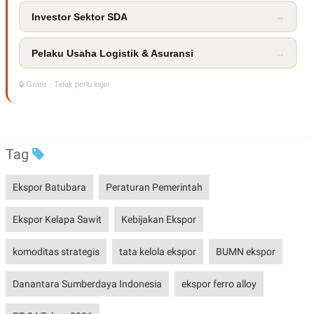
Investor Sektor SDA
→
Pelaku Usaha Logistik & Asuransi
→
🔒 Gratis · Tidak perlu login
Tag
Ekspor Batubara
Peraturan Pemerintah
Ekspor Kelapa Sawit
Kebijakan Ekspor
komoditas strategis
tata kelola ekspor
BUMN ekspor
Danantara Sumberdaya Indonesia
ekspor ferro alloy