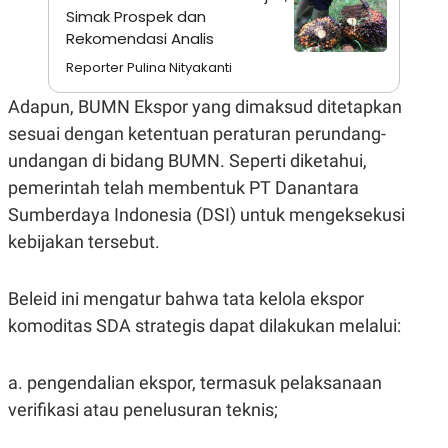
S
A
Simak Prospek dan
A
G
Rekomendasi Analis
T
E
D
S
Reporter Pulina Nityakanti
A
T
A
Adapun, BUMN Ekspor yang dimaksud ditetapkan
K
L
sesuai dengan ketentuan peraturan perundang-
O
I
undangan di bidang BUMN. Seperti diketahui,
N
P
T
S
pemerintah telah membentuk PT Danantara
A
U
N
S
Sumberdaya Indonesia (DSI) untuk mengeksekusi
T
V
kebijakan tersebut.
JARINGAN
Beleid ini mengatur bahwa tata kelola ekspor
komoditas SDA strategis dapat dilakukan melalui:
K
P
O
R
N
E
a. pengendalian ekspor, termasuk pelaksanaan
T
S
A
S
verifikasi atau penelusuran teknis;
N
R
A
E