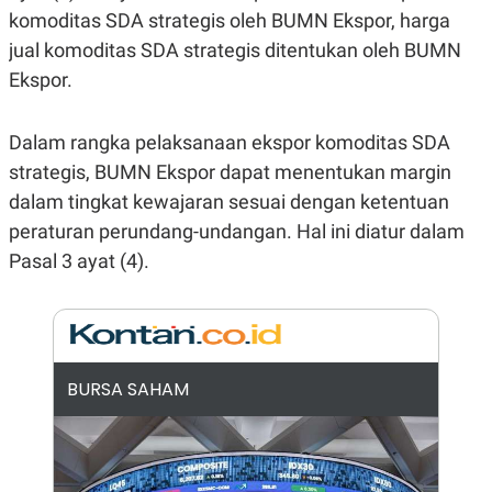
komoditas SDA strategis oleh BUMN Ekspor, harga
N
S
E
E
jual komoditas SDA strategis ditentukan oleh BUMN
W
R
S
E
Ekspor.
S
M
E
O
T
N
Dalam rangka pelaksanaan ekspor komoditas SDA
U
I
P
A
strategis, BUMN Ekspor dapat menentukan margin
A
K
dalam tingkat kewajaran sesuai dengan ketentuan
D
I
V
L
peraturan perundang-undangan. Hal ini diatur dalam
A
Pasal 3 ayat (4).
S
K
O
R
P
O
R
A
BURSA SAHAM
S
I
K
N
I
A
L
T