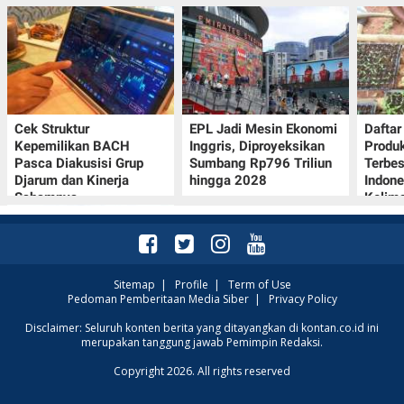
Cek Struktur
EPL Jadi Mesin Ekonomi
Dafta
Kepemilikan BACH
Inggris, Diproyeksikan
Produk
Pasca Diakusisi Grup
Sumbang Rp796 Triliun
Terbes
Djarum dan Kinerja
hingga 2028
Indone
Sahamnya
Kelim
Sitemap
|
Profile
|
Term of Use
Pedoman Pemberitaan Media Siber
|
Privacy Policy
Simak Prakiraan Cuaca
Disclaimer: Seluruh konten berita yang ditayangkan di kontan.co.id ini
merupakan tanggung jawab Pemimpin Redaksi.
Jawa Barat Kamis (6/8):
Waspada Hujan Ringan
Copyright 2026. All rights reserved
di 3 Wilayah