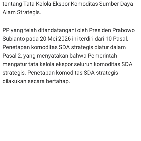
tentang Tata Kelola Ekspor Komoditas Sumber Daya
R
G
S
I
Alam Strategis.
O
O
N
N
A
A
L
L
PP yang telah ditandatangani oleh Presiden Prabowo
F
Subianto pada 20 Mei 2026 ini terdiri dari 10 Pasal.
I
N
Penetapan komoditas SDA strategis diatur dalam
A
N
Pasal 2, yang menyatakan bahwa Pemerintah
C
mengatur tata kelola ekspor seluruh komoditas SDA
E
strategis. Penetapan komoditas SDA strategis
Y
C
A
A
dilakukan secara bertahap.
N
R
G
I
T
T
E
A
R
H
.
U
.
.
K
L
E
I
S
F