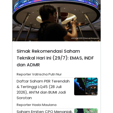
A
I
S
V
K
E
E
M
E
N
T
E
R
I
A
Simak Rekomendasi Saham
N
L
Teknikal Hari Ini (29/7): EMAS, INDF
E
dan ADMR
S
T
A
Reporter Vatrischa Putri Nur
R
Daftar Saham PER Terendah
I
& Tertinggi LQ45 (28 Juli
2026), ANTM dan BUMI Jadi
KANAL
Sorotan
Reporter Hasbi Maulana
P
I
U
M
Saham Emiten CPO Menanjak,