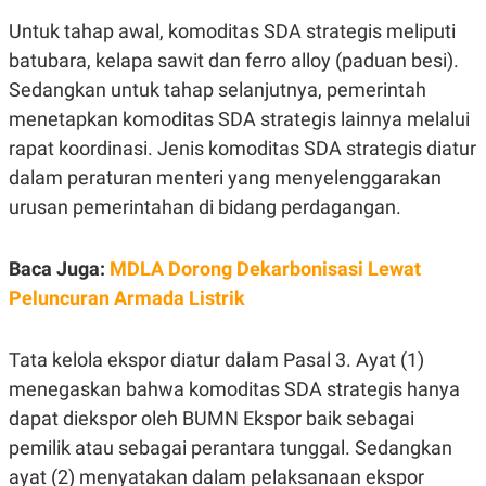
E
R
Untuk tahap awal, komoditas SDA strategis meliputi
F
B
batubara, kelapa sawit dan ferro alloy (paduan besi).
O
U
K
S
Sedangkan untuk tahap selanjutnya, pemerintah
U
I
menetapkan komoditas SDA strategis lainnya melalui
S
N
E
rapat koordinasi. Jenis komoditas SDA strategis diatur
S
S
dalam peraturan menteri yang menyelenggarakan
I
urusan pemerintahan di bidang perdagangan.
N
S
I
G
Baca Juga:
MDLA Dorong Dekarbonisasi Lewat
H
T
Peluncuran Armada Listrik
S
B
T
E
O
L
Tata kelola ekspor diatur dalam Pasal 3. Ayat (1)
C
A
menegaskan bahwa komoditas SDA strategis hanya
K
N
S
J
dapat diekspor oleh BUMN Ekspor baik sebagai
E
A
T
O
pemilik atau sebagai perantara tunggal. Sedangkan
U
N
ayat (2) menyatakan dalam pelaksanaan ekspor
P