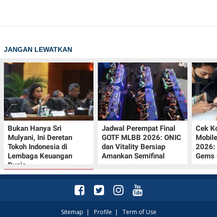
JANGAN LEWATKAN
Bukan Hanya Sri
Jadwal Perempat Final
Cek K
Mulyani, Ini Deretan
GOTF MLBB 2026: ONIC
Mobil
Tokoh Indonesia di
dan Vitality Bersiap
2026:
Lembaga Keuangan
Amankan Semifinal
Gems G
Dunia
Sitemap
|
Profile
|
Term of Use