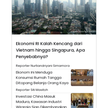
N
S
E
E
W
R
S
E
S
M
E
O
T
N
U
I
P
A
A
K
Ekonomi RI Kalah Kencang dari
D
I
Vietnam hingga Singapura, Apa
V
L
A
Penyebabnya?
S
K
O
Reporter Nurtiandriyani Simamora
R
Ekonom Ini Menduga
P
O
Konsumsi Rumah Tangga
R
Ditopang Belanja Orang Kaya
A
S
Reporter Siti Masitoh
I
Investasi China Masuk
K
N
Madura, Kawasan Industri
I
A
L
T
Wiraraja Siap Dikembangkan