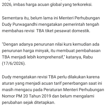
C
L
2026, imbas harga acuan global yang terkoreksi.
A
E
D
A
E
S
M
E
Sementara itu, belum lama ini Menteri Perhubungan
Y
.
Dudy Purwagandhi mengatakan pemerintah tengah
I
D
membahas revisi TBA tiket pesawat domestik.
L
K
A
I
N
N
"Dengan adanya penurunan nilai kurs kemudian ada
G
E
G
R
penurunan harga minyak, itu membuat pembahasan
A
J
TBA menjadi lebih komprehensif," katanya, Rabu
N
A
A
E
(17/6/2026).
N
M
C
I
E
T
T
E
Dudy mengatakan revisi TBA perlu dilakukan karena
A
N
aturan yang menjadi acuan tarif penerbangan saat ini
K
masih mengacu pada Peraturan Menteri Perhubungan
E
A
P
D
Nomor PM 20 Tahun 2019 dan belum mengalami
A
V
P
E
perubahan sejak ditetapkan.
E
R