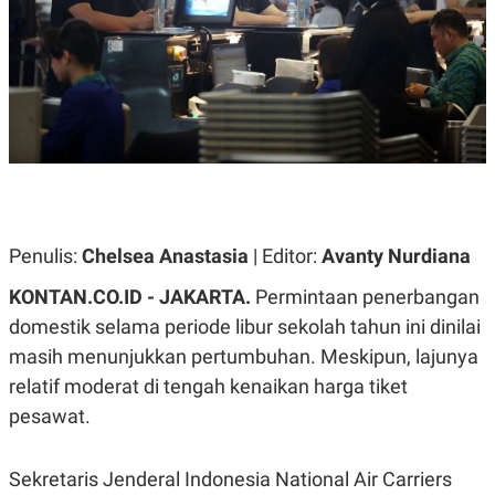
A
A
S
L
I
K
I
E
N
U
D
A
U
N
S
G
T
A
R
N
I
P
I
E
N
Penulis:
Chelsea Anastasia
| Editor:
Avanty Nurdiana
L
T
U
E
KONTAN.CO.ID - JAKARTA.
Permintaan penerbangan
A
R
N
N
domestik selama periode libur sekolah tahun ini dinilai
G
A
masih menunjukkan pertumbuhan. Meskipun, lajunya
U
S
S
I
relatif moderat di tengah kenaikan harga tiket
A
O
H
N
pesawat.
A
A
L
P
R
Sekretaris Jenderal Indonesia National Air Carriers
E
E