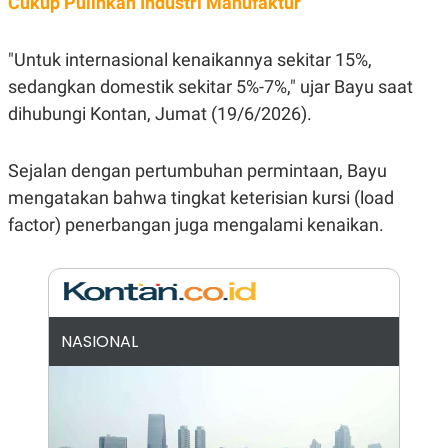
Cukup Pulihkan Industri Manufaktur
E
R
F
B
"Untuk internasional kenaikannya sekitar 15%,
O
U
K
S
sedangkan domestik sekitar 5%-7%," ujar Bayu saat
U
I
S
N
dihubungi Kontan, Jumat (19/6/2026).
E
S
S
Sejalan dengan pertumbuhan permintaan, Bayu
I
N
mengatakan bahwa tingkat keterisian kursi (load
S
factor) penerbangan juga mengalami kenaikan.
I
G
H
T
S
B
T
E
O
L
NASIONAL
C
A
K
N
S
J
E
A
T
O
U
N
P