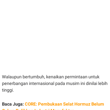
E
E
H
S
A
T
T
Y
A
L
N
E
E
A
N
N
G
A
L
L
I
I
S
S
H
I
S
E
K
X
O
E
L
C
O
U
M
Walaupun bertumbuh, kenaikan permintaan untuk
T
penerbangan internasional pada musim ini dinilai lebih
I
V
tinggi.
E
C
O
R
Baca Juga:
CORE: Pembukaan Selat Hormuz Belum
N