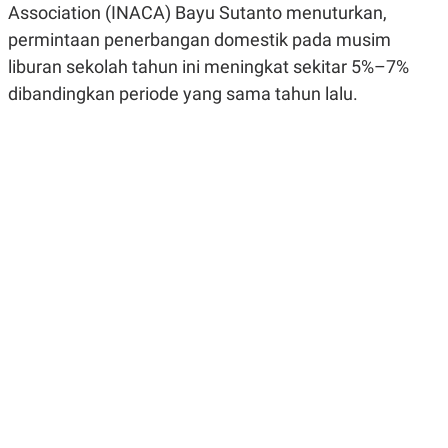
Association (INACA) Bayu Sutanto menuturkan,
R
G
S
I
permintaan penerbangan domestik pada musim
O
O
N
N
liburan sekolah tahun ini meningkat sekitar 5%–7%
A
A
dibandingkan periode yang sama tahun lalu.
L
L
F
I
N
A
N
C
E
Y
C
A
A
N
R
G
I
T
T
E
A
R
H
.
U
.
.
K
L
E
I
S
F