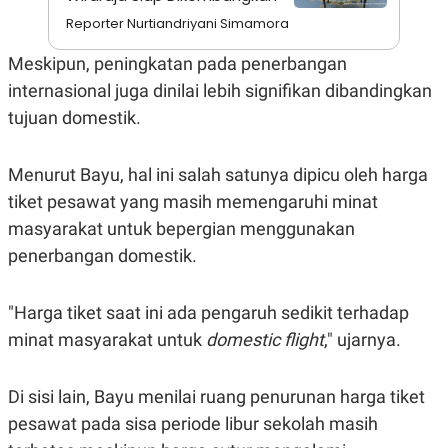
A
I
S
V
Reporter Nurtiandriyani Simamora
K
E
E
Meskipun, peningkatan pada penerbangan
M
E
internasional juga dinilai lebih signifikan dibandingkan
N
tujuan domestik.
T
E
R
I
Menurut Bayu, hal ini salah satunya dipicu oleh harga
A
N
tiket pesawat yang masih memengaruhi minat
L
masyarakat untuk bepergian menggunakan
E
penerbangan domestik.
S
T
A
R
"Harga tiket saat ini ada pengaruh sedikit terhadap
I
minat masyarakat untuk
domestic flight
," ujarnya.
KANAL
Di sisi lain, Bayu menilai ruang penurunan harga tiket
pesawat pada sisa periode libur sekolah masih
P
I
U
M