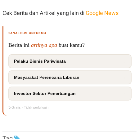
R
T
I
Cek Berita dan Artikel yang lain di
Google News
S
I
N
G
ANALISIS UNTUKMU
K
G
Berita ini
artinya apa
buat kamu?
M
E
D
I
Pelaku Bisnis Pariwisata
→
A
.
I
Masyarakat Perencana Liburan
→
D
Investor Sektor Penerbangan
→
SITEMAP
PROFILE
TERM
🔒 Gratis · Tidak perlu login
OF
USE
PEDOMAN
PEMBERITAAN
SIBER
Tag
PRIVACY