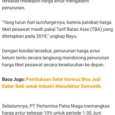
terbatas meskipun harga avtur mengalami
S
A
A
G
penurunan.
T
E
D
S
A
"Yang turun
fuel surcharge
-nya, karena patokan harga
T
A
tiket pesawat masih pakai Tarif Batas Atas (TBA) yang
K
L
ditetapkan pada 2019," ungkap Bayu.
O
I
N
P
T
S
A
U
Dengan kondisi tersebut, penurunan harga avtur
N
S
belum tentu secara langsung mendorong penurunan
T
V
harga tiket pesawat secara keseluruhan ke depan.
JARINGAN
Baca Juga:
Pembukaan Selat Hormuz Bisa Jadi
Kabar Baik untuk Industri Manufaktur Domestik
K
P
O
R
N
E
T
S
A
S
Sebelumnya, PT Pertamina Patra Niaga memangkas
N
R
A
E
harga avtur sebesar 10% untuk periode 1-30 Juni