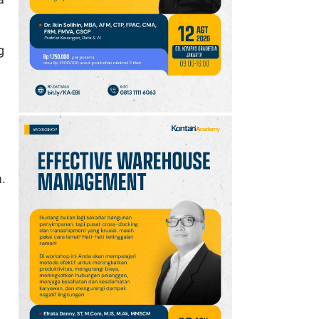
10
Kode Redeem Sword of
Convallaria per Agustus
g
2026: Segera Klaim
Luxite Gratis
.