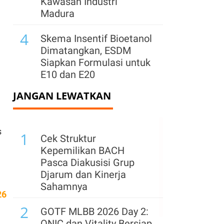
Kawasan Industri
Madura
4
Skema Insentif Bioetanol
Dimatangkan, ESDM
Siapkan Formulasi untuk
E10 dan E20
JANGAN LEWATKAN
5
Pasar EV Kompak
Bertumbuh, Ekonom
Sarankan Sejumlah
s
1
Strategi Ini ke Para
Cek Struktur
Pemain
Kepemilikan BACH
Pasca Diakusisi Grup
6
Harga BBM Non Subsidi
Djarum dan Kinerja
Turun Tipis, Komisi XII
Sahamnya
26
Minta Penurunan
2
Berlanjut
GOTF MLBB 2026 Day 2:
ONIC dan Vitality Bersiap