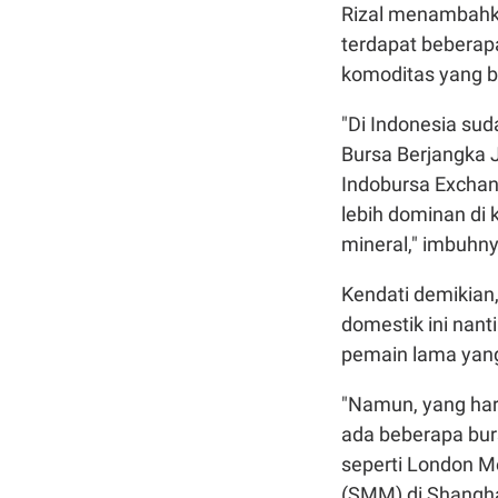
Rizal menambahka
terdapat beberapa
komoditas yang 
"Di Indonesia sud
Bursa Berjangka J
Indobursa Exchan
lebih dominan di 
mineral," imbuhny
Kendati demikian
domestik ini nan
pemain lama yan
"Namun, yang har
ada beberapa burs
seperti London M
(SMM) di Shangha