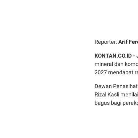
Reporter:
Arif Fer
KONTAN.CO.ID -
mineral dan komod
2027 mendapat res
Dewan Penasihat 
Rizal Kasli menil
bagus bagi perek