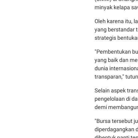
minyak kelapa saw
Oleh karena itu, 
yang berstandar t
strategis bentukan
"Pembentukan burs
yang baik dan me
dunia internasion
transparan," tutur
Selain aspek tran
pengelolaan di d
demi membangun k
"Bursa tersebut 
diperdagangkan d
dibentuk nanti te