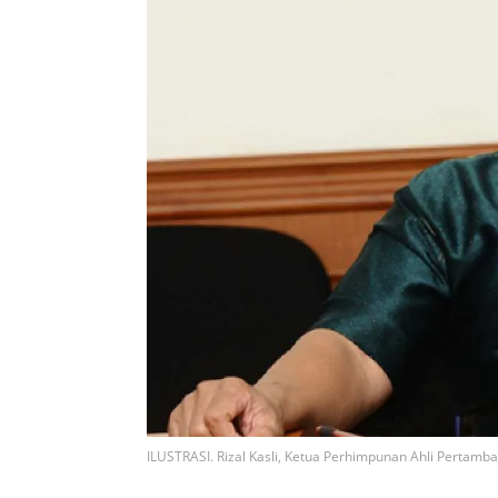
ILUSTRASI. Rizal Kasli, Ketua Perhimpunan Ahli Pertamb