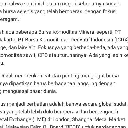
n bahwa saat ini di dalam negeri sebenarnya sudah
 bursa sejenis yang telah beroperasi dengan fokus
beragam.
ah ada beberapa Bursa Komoditas Mineral seperti, PT
akarta, PT Bursa Komoditi dan Derivatif Indonesia (ICDX)
ge, dan lain-lain. Fokusnya yang berbeda-beda, ada yan
komoditas sawit, CPO atau turunannya. Ada yang lebih k
a.
, Rizal memberikan catatan penting mengingat bursa
tinya dipastikan harus berhadapan langsung dengan
g menguasai pasar dunia.
us menjadi perhatian adalah bahwa secara global sudah
a yang telah lebih dulu beroperasi dan berpengaruh
etal Exchange (LME) di London, Shanghai Metal Market
i, Malaysian Palm Oil Board (BPOB) untuk perdagangan