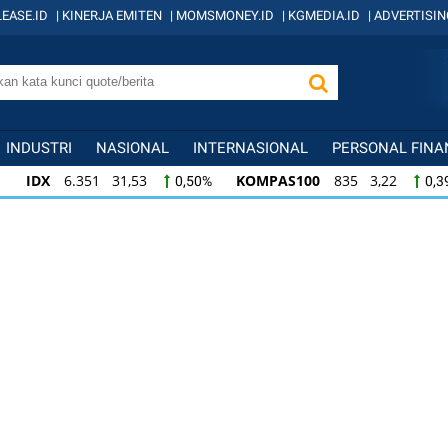
EASE.ID
|
KINERJA EMITEN
|
MOMSMONEY.ID
|
KGMEDIA.ID
|
ADVERTISIN
INDUSTRI
NASIONAL
INTERNASIONAL
PERSONAL FINA
IDX
6.351 31,53
KOMPAS100
835 3,22
0,50%
0,3
IDX
6.351 31,53
KOMPAS100
835 3,22
0,50%
0,3
KOMPAS100
835 3,22
LQ45
634 -1,22
0,39%
-0,1