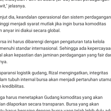
it," jelasnya.
lanjut dia, keandalan operasional dan sistem perdagangan
inggi menjadi syarat mutlak jika ingin bursa komoditas
 anyar ini diakui secara global.
a ini harus dibarengi dengan pengaturan tata kelola
menuhi standar internasional. Sehingga ada kepercayaa
al akan kepastian dan jaminan perdagangan yang fair da
nya.
sparansi logistik gudang, Rizal mengingatkan, integritas
alam tubuh internal bursa akan menjadi pertaruhan utam
redibilitas.
juga harus menetapkan Gudang komoditas yang akan
an dilaporkan secara transparan. Bursa yang akan
ntu harus bersaing dengan bursa yang telah lebih dulu ad